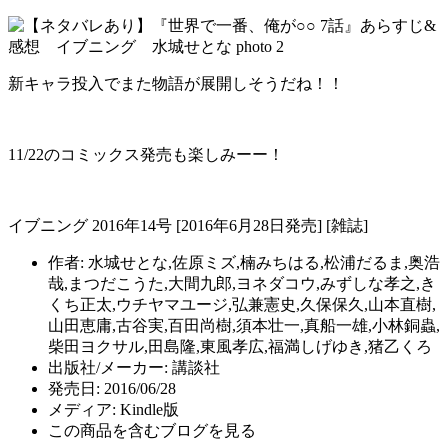
新キャラ投入でまた物語が展開しそうだね！！
11/22のコミックス発売も楽しみーー！
イブニング 2016年14号 [2016年6月28日発売] [雑誌]
作者:
水城せとな,佐原ミズ,楠みちはる,松浦だるま,奥浩
哉,まつだこうた,大間九郎,ヨネダコウ,みずしな孝之,き
くち正太,ウチヤマユージ,弘兼憲史,久保保久,山本直樹,
山田恵庸,古谷実,百田尚樹,須本壮一,真船一雄,小林銅蟲,
柴田ヨクサル,田島隆,東風孝広,福満しげゆき,猪乙くろ
出版社/メーカー:
講談社
発売日:
2016/06/28
メディア:
Kindle版
この商品を含むブログを見る