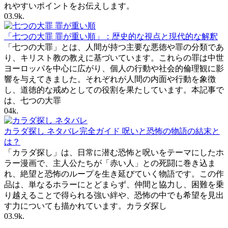
れやすいポイントをお伝えします。
0
3.9k.
「七つの大罪 罪が重い順」：歴史的な視点と現代的な解釈
「七つの大罪」とは、人間が持つ主要な悪徳や罪の分類であ
り、キリスト教の教えに基づいています。これらの罪は中世
ヨーロッパを中心に広がり、個人の行動や社会的倫理観に影
響を与えてきました。それぞれが人間の内面や行動を象徴
し、道徳的な戒めとしての役割を果たしています。本記事で
は、七つの大罪
0
4k.
カラダ探し ネタバレ完全ガイド 呪いと恐怖の物語の結末と
は？
「カラダ探し」は、日常に潜む恐怖と呪いをテーマにしたホ
ラー漫画で、主人公たちが「赤い人」との死闘に巻き込ま
れ、絶望と恐怖のループを生き延びていく物語です。この作
品は、単なるホラーにとどまらず、仲間と協力し、困難を乗
り越えることで得られる強い絆や、恐怖の中でも希望を見出
す力についても描かれています。カラダ探し
0
3.9k.