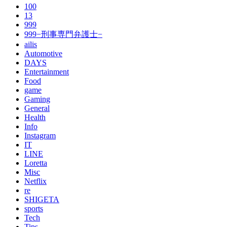
100
13
999
999−刑事専門弁護士−
ailis
Automotive
DAYS
Entertainment
Food
game
Gaming
General
Health
Info
Instagram
IT
LINE
Loretta
Misc
Netflix
re
SHIGETA
sports
Tech
Tips