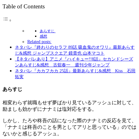
Table of Contents
あらすじ
感想
Related posts:
ネタバレ『終わりのセラフ 89話 吸血鬼のオワリ』最新あらす
じ&感想 ジャンプスクエア 鏡貴也 山本マコト
【ネタバレあり】アニメ『ハイキュー!!8話』セカンドシーズ
ンあらすじ&感想 古舘春一 週刊少年ジャンプ
ネタバレ『カカフカカ 25話』最新あらすじ&感想 Kiss 石田
拓実
あらすじ
相変わらず就職もせず夢ばかり見ているアッシュに対して、
励ましも効かずにナナミは塩対応をする。
しかし、たろや柊吾の話になった際のナナミの反応を見て、
「ナナミは柊吾のことを男としてアリと思っている」のでは
ないかと感じるアッシュ。