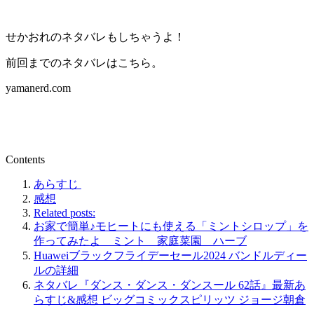
せかおれのネタバレもしちゃうよ！
前回までのネタバレはこちら。
yamanerd.com
Contents
あらすじ
感想
Related posts:
お家で簡単♪モヒートにも使える「ミントシロップ」を
作ってみたよ ミント 家庭菜園 ハーブ
Huaweiブラックフライデーセール2024 バンドルディー
ルの詳細
ネタバレ『ダンス・ダンス・ダンスール 62話』最新あ
らすじ&感想 ビッグコミックスピリッツ ジョージ朝倉