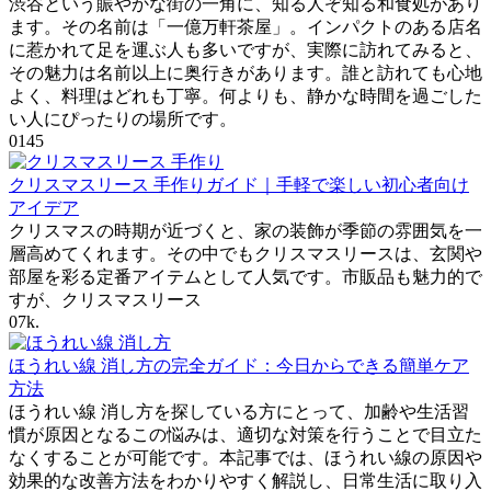
渋谷という賑やかな街の一角に、知る人ぞ知る和食処があり
ます。その名前は「一億万軒茶屋」。インパクトのある店名
に惹かれて足を運ぶ人も多いですが、実際に訪れてみると、
その魅力は名前以上に奥行きがあります。誰と訪れても心地
よく、料理はどれも丁寧。何よりも、静かな時間を過ごした
い人にぴったりの場所です。
0
145
クリスマスリース 手作りガイド｜手軽で楽しい初心者向け
アイデア
クリスマスの時期が近づくと、家の装飾が季節の雰囲気を一
層高めてくれます。その中でもクリスマスリースは、玄関や
部屋を彩る定番アイテムとして人気です。市販品も魅力的で
すが、クリスマスリース
0
7k.
ほうれい線 消し方の完全ガイド：今日からできる簡単ケア
方法
ほうれい線 消し方を探している方にとって、加齢や生活習
慣が原因となるこの悩みは、適切な対策を行うことで目立た
なくすることが可能です。本記事では、ほうれい線の原因や
効果的な改善方法をわかりやすく解説し、日常生活に取り入