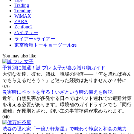
Trading
Trending
WiMAX
ZARA
Zenfone2
ハイキュー
ライアー×ライアー
東京喰種トーキョーグール:re
You may also like
予算別に厳選！誕 プレ 女子が喜ぶ贈り物ガイド
大切な友達、彼女、姉妹、職場の同僚――「何を贈れば喜ん
でもらえるだろう？」と迷った経験はありませんか？特に
0
76
災害時にペットを守る！いざという時の備えを解説
近年、自然災害が多発する日本ではペット連れでの避難対策
を考える必要があります。環境省のガイドラインでも「同行
避難」が原則とされ、飼い主の事前準備が求められます。
0
40
渋谷の隠れ家「一億万軒茶屋」で味わう静寂と和食の魅力