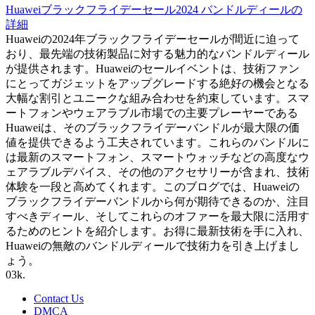
Huaweiブラックフライデーセール2024 バンドルディールの
詳細
Huaweiの2024年ブラックフライデーセールが間近に迫って
おり、最先端の技術製品に対する魅力的なバンドルディール
が提供されます。Huaweiのセールイベントは、技術ファン
にとってガジェットをアップグレードする絶好の機会となる
大幅な割引とユニークな組み合わせを約束しています。スマ
ートフォンやウェアラブル市場での主要プレーヤーである
Huaweiは、そのブラックフライデーバンドルが最大限の価
値を提供できるよう工夫されています。これらのバンドルに
は最新のスマートフォン、スマートウォッチなどの高度なウ
ェアラブルデバイス、その他のアクセサリーが含まれ、技術
体験を一段と高めてくれます。このブログでは、Huaweiの
ブラックフライデーバンドルから何が期待できるのか、注目
すべきディール、そしてこれらのオファーを最大限に活用す
るためのヒントを紹介します。お得に最新技術を手に入れ、
Huaweiの無敵のバンドルディールで技術力を引き上げまし
ょう。
0
3k.
Contact Us
DMCA