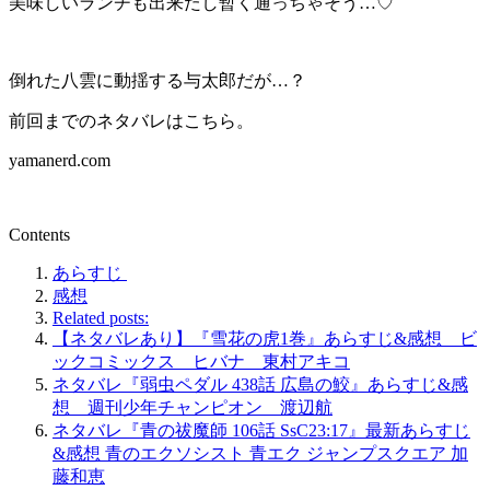
美味しいランチも出来たし暫く通っちゃそう…♡
倒れた八雲に動揺する与太郎だが…？
前回までのネタバレはこちら。
yamanerd.com
Contents
あらすじ
感想
Related posts:
【ネタバレあり】『雪花の虎1巻』あらすじ&感想 ビ
ックコミックス ヒバナ 東村アキコ
ネタバレ『弱虫ペダル 438話 広島の鮫』あらすじ&感
想 週刊少年チャンピオン 渡辺航
ネタバレ『青の祓魔師 106話 SsC23:17』最新あらすじ
&感想 青のエクソシスト 青エク ジャンプスクエア 加
藤和恵