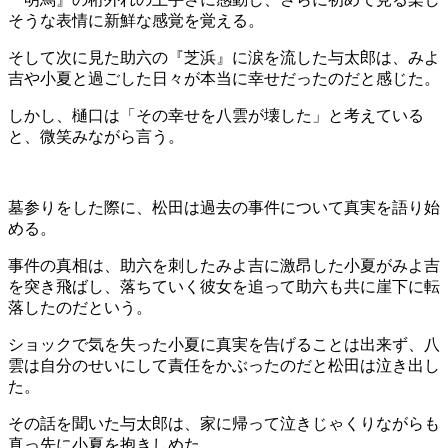
そうな表情に新鮮な感覚を覚える。
そして次に見た助六の『芝浜』に涙を流した与太郎は、みよ
吉や小夏と過ごした日々が本当に幸せだったのだと感じた。
しかし、樋口は「その幸せを八雲が壊した」と考えている
と、微笑みながら言う。
墓参りをした際に、松田は過去の事件について真実を語り始
める。
事件の真相は、助六を刺したみよ吉に激昂した小夏がみよ吉
を突き飛ばし、落ちていく彼女を追って助六も共に崖下に転
落したのだという。
ショックで気を失った小夏に真実を告げることは出来ず、八
雲は自分のせいにして責任をかぶったのだと松田は泣き出し
た。
その話を聞いた与太郎は、家に帰って泣きじゃくりながらも
真っ先に小夏を抱きしめた。