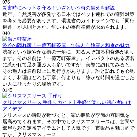
0
76
災害時にペットを守る！いざという時の備えを解説
近年、自然災害が多発する日本ではペット連れでの避難対策
を考える必要があります。環境省のガイドラインでも「同行
避難」が原則とされ、飼い主の事前準備が求められます。
0
40
渋谷の隠れ家「一億万軒茶屋」で味わう静寂と和食の魅力
渋谷という賑やかな街の一角に、知る人ぞ知る和食処があり
ます。その名前は「一億万軒茶屋」。インパクトのある店名
に惹かれて足を運ぶ人も多いですが、実際に訪れてみると、
その魅力は名前以上に奥行きがあります。誰と訪れても心地
よく、料理はどれも丁寧。何よりも、静かな時間を過ごした
い人にぴったりの場所です。
0
145
クリスマスリース 手作りガイド｜手軽で楽しい初心者向け
アイデア
クリスマスの時期が近づくと、家の装飾が季節の雰囲気を一
層高めてくれます。その中でもクリスマスリースは、玄関や
部屋を彩る定番アイテムとして人気です。市販品も魅力的で
すが、クリスマスリース