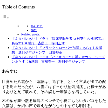
Table of Contents
あらすじ
感想
Related posts:
【ネタバレあり】ドラマ『臨床犯罪学者 火村英生の推理7話』
あらすじ&感想 斎藤工 窪田正孝
【ネタバレあり】『ブラッククローバー74話』あらすじ&感
想 週刊少年ジャンプ 田畠裕基
【ネタバレあり】アニメ『ハイキュー!!11話』セカンドシーズ
ンあらすじ&感想 古舘春一 週刊少年ジャンプ
あらすじ
目覚めた八雲から「落語は引退する」という言葉が出て心配
する周囲だったが、八雲にはすっかり意気消沈した様子があ
りありと見て取れて、その姿も一層儚さを増していた。
木の葉が舞い散る病院のベンチで小夏にもらいタバコをした
八雲は、か細い声で震えながら心の中を打ち明ける。