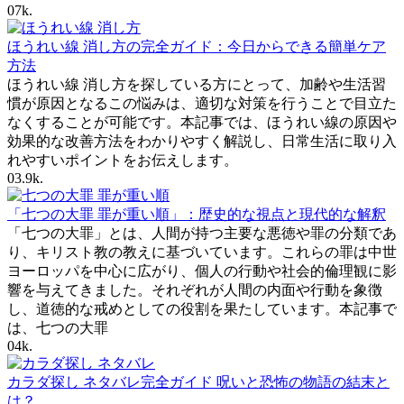
0
7k.
ほうれい線 消し方の完全ガイド：今日からできる簡単ケア
方法
ほうれい線 消し方を探している方にとって、加齢や生活習
慣が原因となるこの悩みは、適切な対策を行うことで目立た
なくすることが可能です。本記事では、ほうれい線の原因や
効果的な改善方法をわかりやすく解説し、日常生活に取り入
れやすいポイントをお伝えします。
0
3.9k.
「七つの大罪 罪が重い順」：歴史的な視点と現代的な解釈
「七つの大罪」とは、人間が持つ主要な悪徳や罪の分類であ
り、キリスト教の教えに基づいています。これらの罪は中世
ヨーロッパを中心に広がり、個人の行動や社会的倫理観に影
響を与えてきました。それぞれが人間の内面や行動を象徴
し、道徳的な戒めとしての役割を果たしています。本記事で
は、七つの大罪
0
4k.
カラダ探し ネタバレ完全ガイド 呪いと恐怖の物語の結末と
は？