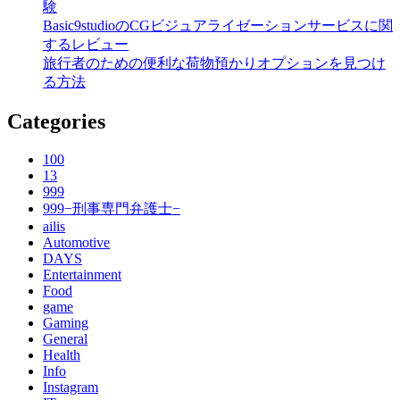
験
Basic9studioのCGビジュアライゼーションサービスに関
するレビュー
旅行者のための便利な荷物預かりオプションを見つけ
る方法
Categories
100
13
999
999−刑事専門弁護士−
ailis
Automotive
DAYS
Entertainment
Food
game
Gaming
General
Health
Info
Instagram