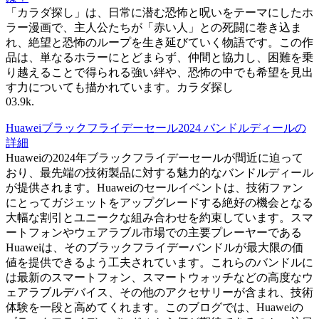
「カラダ探し」は、日常に潜む恐怖と呪いをテーマにしたホ
ラー漫画で、主人公たちが「赤い人」との死闘に巻き込ま
れ、絶望と恐怖のループを生き延びていく物語です。この作
品は、単なるホラーにとどまらず、仲間と協力し、困難を乗
り越えることで得られる強い絆や、恐怖の中でも希望を見出
す力についても描かれています。カラダ探し
0
3.9k.
Huaweiブラックフライデーセール2024 バンドルディールの
詳細
Huaweiの2024年ブラックフライデーセールが間近に迫って
おり、最先端の技術製品に対する魅力的なバンドルディール
が提供されます。Huaweiのセールイベントは、技術ファン
にとってガジェットをアップグレードする絶好の機会となる
大幅な割引とユニークな組み合わせを約束しています。スマ
ートフォンやウェアラブル市場での主要プレーヤーである
Huaweiは、そのブラックフライデーバンドルが最大限の価
値を提供できるよう工夫されています。これらのバンドルに
は最新のスマートフォン、スマートウォッチなどの高度なウ
ェアラブルデバイス、その他のアクセサリーが含まれ、技術
体験を一段と高めてくれます。このブログでは、Huaweiの