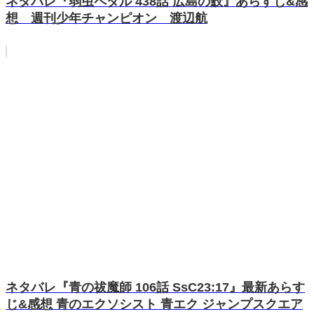
ネタバレ『弱虫ペダル 438話 広島の鮫』あらすじ&感
想 週刊少年チャンピオン 渡辺航
ネタバレ『青の祓魔師 106話 SsC23:17』最新あらす
じ&感想 青のエクソシスト 青エク ジャンプスクエア