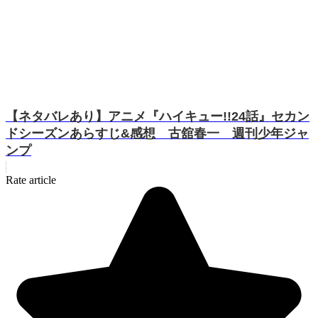
【ネタバレあり】アニメ『ハイキュー!!24話』セカン
ドシーズンあらすじ&感想 古舘春一 週刊少年ジャ
ンプ
Rate article