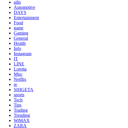
ailis
Automotive
DAYS
Entertainment
Food
game
Gaming
General
Health
Info
Instagram
IT
LINE
Loretta
Misc
Netflix
re
SHIGETA
sports
Tech
Tips
Trading
Trending
WiMAX
ZARA