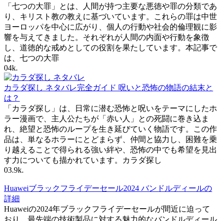
「七つの大罪」とは、人間が持つ主要な悪徳や罪の分類であ
り、キリスト教の教えに基づいています。これらの罪は中世
ヨーロッパを中心に広がり、個人の行動や社会的倫理観に影
響を与えてきました。それぞれが人間の内面や行動を象徴
し、道徳的な戒めとしての役割を果たしています。本記事で
は、七つの大罪
0
4k.
カラダ探し ネタバレ完全ガイド 呪いと恐怖の物語の結末と
は？
「カラダ探し」は、日常に潜む恐怖と呪いをテーマにしたホ
ラー漫画で、主人公たちが「赤い人」との死闘に巻き込ま
れ、絶望と恐怖のループを生き延びていく物語です。この作
品は、単なるホラーにとどまらず、仲間と協力し、困難を乗
り越えることで得られる強い絆や、恐怖の中でも希望を見出
す力についても描かれています。カラダ探し
0
3.9k.
Huaweiブラックフライデーセール2024 バンドルディールの
詳細
Huaweiの2024年ブラックフライデーセールが間近に迫って
おり、最先端の技術製品に対する魅力的なバンドルディール