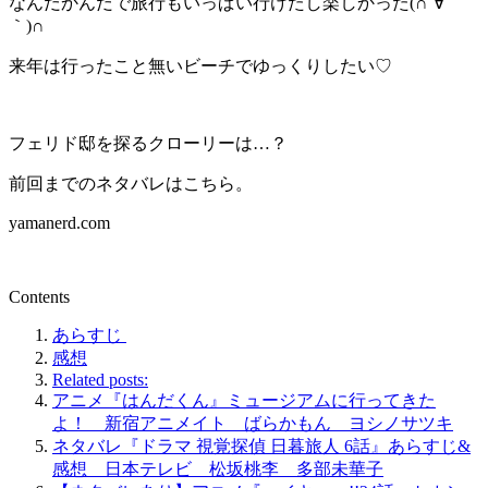
なんだかんだで旅行もいっぱい行けたし楽しかった(∩´∀
｀)∩
来年は行ったこと無いビーチでゆっくりしたい♡
フェリド邸を探るクローリーは…？
前回までのネタバレはこちら。
yamanerd.com
Contents
あらすじ
感想
Related posts:
アニメ『はんだくん』ミュージアムに行ってきた
よ！ 新宿アニメイト ばらかもん ヨシノサツキ
ネタバレ『ドラマ 視覚探偵 日暮旅人 6話』あらすじ&
感想 日本テレビ 松坂桃李 多部未華子