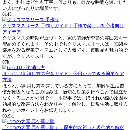
よく、料理はどれも丁寧。何よりも、静かな時間を過ごした
い人にぴったりの場所です。
0
145
クリスマスリース 手作りガイド｜手軽で楽しい初心者向け
アイデア
クリスマスの時期が近づくと、家の装飾が季節の雰囲気を一
層高めてくれます。その中でもクリスマスリースは、玄関や
部屋を彩る定番アイテムとして人気です。市販品も魅力的で
すが、クリスマスリース
0
7k.
ほうれい線 消し方の完全ガイド：今日からできる簡単ケア
方法
ほうれい線 消し方を探している方にとって、加齢や生活習
慣が原因となるこの悩みは、適切な対策を行うことで目立た
なくすることが可能です。本記事では、ほうれい線の原因や
効果的な改善方法をわかりやすく解説し、日常生活に取り入
れやすいポイントをお伝えします。
0
3.9k.
「七つの大罪 罪が重い順」：歴史的な視点と現代的な解釈