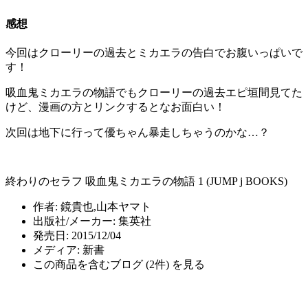
感想
今回はクローリーの過去とミカエラの告白でお腹いっぱいで
す！
吸血鬼ミカエラの物語でもクローリーの過去エピ垣間見てた
けど、漫画の方とリンクするとなお面白い！
次回は地下に行って優ちゃん暴走しちゃうのかな…？
終わりのセラフ 吸血鬼ミカエラの物語 1 (JUMP j BOOKS)
作者:
鏡貴也,山本ヤマト
出版社/メーカー:
集英社
発売日:
2015/12/04
メディア:
新書
この商品を含むブログ (2件) を見る