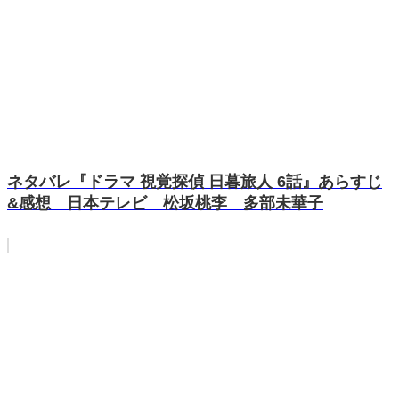
ネタバレ『ドラマ 視覚探偵 日暮旅人 6話』あらすじ
&感想 日本テレビ 松坂桃李 多部未華子