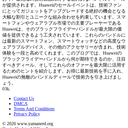
が提供されます。Huaweiのセールイベントは、技術ファン
にとってガジェットをアップグレードする絶好の機会となる
大幅な割引とユニークな組み合わせを約束しています。スマ
ートフォンやウェアラブル市場での主要プレーヤーである
Huaweiは、そのブラックフライデーバンドルが最大限の価
値を提供できるよう工夫されています。これらのバンドルに
は最新のスマートフォン、スマートウォッチなどの高度なウ
ェアラブルデバイス、その他のアクセサリーが含まれ、技術
体験を一段と高めてくれます。このブログでは、Huaweiの
ブラックフライデーバンドルから何が期待できるのか、注目
すべきディール、そしてこれらのオファーを最大限に活用す
るためのヒントを紹介します。お得に最新技術を手に入れ、
Huaweiの無敵のバンドルディールで技術力を引き上げまし
ょう。
0
3k.
Contact Us
DMCA
Terms And Conditions
Privacy Policy
© 2026 www.yamanerd.org