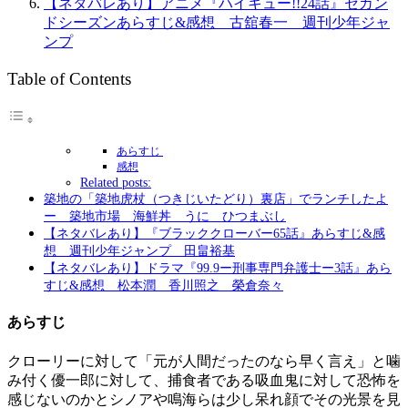
【ネタバレあり】アニメ『ハイキュー!!24話』セカン
ドシーズンあらすじ&感想 古舘春一 週刊少年ジャ
ンプ
Table of Contents
あらすじ
感想
Related posts:
築地の「築地虎杖（つきじいたどり）裏店」でランチしたよ
ー 築地市場 海鮮丼 うに ひつまぶし
【ネタバレあり】『ブラッククローバー65話』あらすじ&感
想 週刊少年ジャンプ 田畠裕基
【ネタバレあり】ドラマ『99.9ー刑事専門弁護士ー3話』あら
すじ&感想 松本潤 香川照之 榮倉奈々
あらすじ
クローリーに対して「元が人間だったのなら早く言え」と噛
み付く優一郎に対して、捕食者である吸血鬼に対して恐怖を
感じないのかとシノアや鳴海らは少し呆れ顔でその光景を見