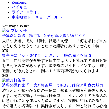
Zenfone2
ハイキュー
ライアー×ライアー
東京喰種トーキョーグール:re
You may also like
予算別に厳選！誕 プレ 女子が喜ぶ贈り物ガイド
大切な友達、彼女、姉妹、職場の同僚――「何を贈れば喜ん
でもらえるだろう？」と迷った経験はありませんか？特に
0
76
災害時にペットを守る！いざという時の備えを解説
近年、自然災害が多発する日本ではペット連れでの避難対策
を考える必要があります。環境省のガイドラインでも「同行
避難」が原則とされ、飼い主の事前準備が求められます。
0
40
渋谷の隠れ家「一億万軒茶屋」で味わう静寂と和食の魅力
渋谷という賑やかな街の一角に、知る人ぞ知る和食処があり
ます。その名前は「一億万軒茶屋」。インパクトのある店名
に惹かれて足を運ぶ人も多いですが、実際に訪れてみると、
その魅力は名前以上に奥行きがあります。誰と訪れても心地