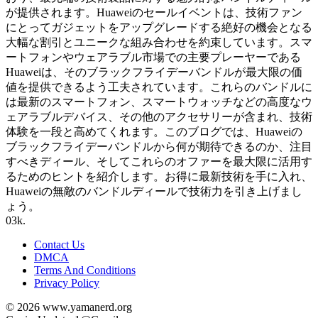
が提供されます。Huaweiのセールイベントは、技術ファン
にとってガジェットをアップグレードする絶好の機会となる
大幅な割引とユニークな組み合わせを約束しています。スマ
ートフォンやウェアラブル市場での主要プレーヤーである
Huaweiは、そのブラックフライデーバンドルが最大限の価
値を提供できるよう工夫されています。これらのバンドルに
は最新のスマートフォン、スマートウォッチなどの高度なウ
ェアラブルデバイス、その他のアクセサリーが含まれ、技術
体験を一段と高めてくれます。このブログでは、Huaweiの
ブラックフライデーバンドルから何が期待できるのか、注目
すべきディール、そしてこれらのオファーを最大限に活用す
るためのヒントを紹介します。お得に最新技術を手に入れ、
Huaweiの無敵のバンドルディールで技術力を引き上げまし
ょう。
0
3k.
Contact Us
DMCA
Terms And Conditions
Privacy Policy
© 2026 www.yamanerd.org