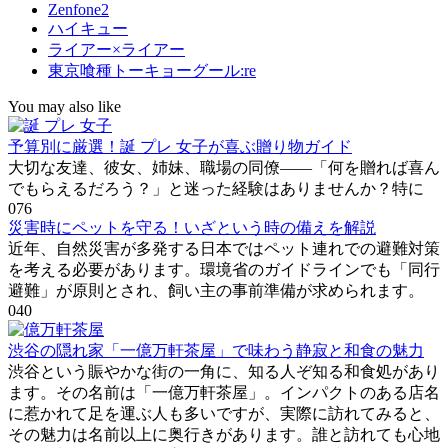
Zenfone2
ハイキュー
ライアー×ライアー
東京喰種トーキョーグール:re
You may also like
予算別に厳選！誕 プレ 女子が喜ぶ贈り物ガイド
大切な友達、彼女、姉妹、職場の同僚――「何を贈れば喜ん
でもらえるだろう？」と迷った経験はありませんか？特に
0
76
災害時にペットを守る！いざという時の備えを解説
近年、自然災害が多発する日本ではペット連れでの避難対策
を考える必要があります。環境省のガイドラインでも「同行
避難」が原則とされ、飼い主の事前準備が求められます。
0
40
渋谷の隠れ家「一億万軒茶屋」で味わう静寂と和食の魅力
渋谷という賑やかな街の一角に、知る人ぞ知る和食処があり
ます。その名前は「一億万軒茶屋」。インパクトのある店名
に惹かれて足を運ぶ人も多いですが、実際に訪れてみると、
その魅力は名前以上に奥行きがあります。誰と訪れても心地