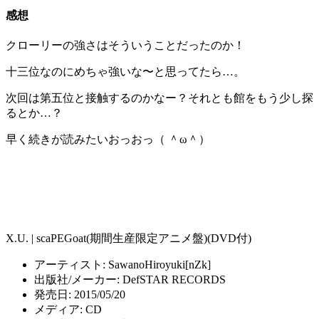
感想
クローリーの強さはそういうことだったのか！
十三位なのにめちゃ強いな〜と思ってたら…。
次回は第五位と接触するのかなー？それとも館をもう少し探
るとか…？
早く続きが読みたいおっおっ（ ＾ω＾）
X.U. | scaPEGoat(期間生産限定アニメ盤)(DVD付)
アーティスト:
SawanoHiroyuki[nZk]
出版社/メーカー:
DefSTAR RECORDS
発売日:
2015/05/20
メディア:
CD