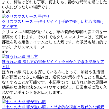
よく、料理はどれも丁寧。何よりも、静かな時間を過ごした
い人にぴったりの場所です。
0
145
クリスマスリース 手作りガイド｜手軽で楽しい初心者向け
アイデア
クリスマスの時期が近づくと、家の装飾が季節の雰囲気を一
層高めてくれます。その中でもクリスマスリースは、玄関や
部屋を彩る定番アイテムとして人気です。市販品も魅力的で
すが、クリスマスリース
0
7k.
ほうれい線 消し方の完全ガイド：今日からできる簡単ケア
方法
ほうれい線 消し方を探している方にとって、加齢や生活習
慣が原因となるこの悩みは、適切な対策を行うことで目立た
なくすることが可能です。本記事では、ほうれい線の原因や
効果的な改善方法をわかりやすく解説し、日常生活に取り入
れやすいポイントをお伝えします。
0
3.9k.
「七つの大罪 罪が重い順」：歴史的な視点と現代的な解釈