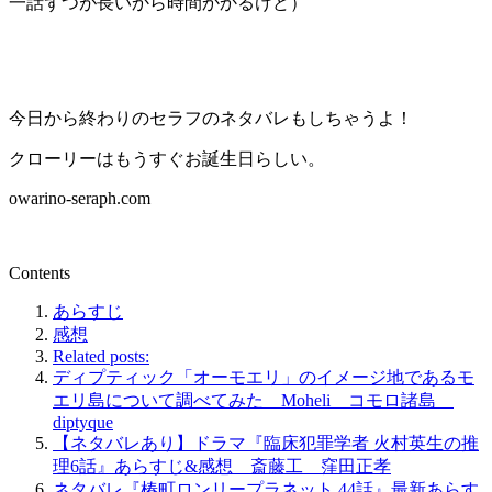
一話ずつが長いから時間かかるけど）
今日から終わりのセラフのネタバレもしちゃうよ！
クローリーはもうすぐお誕生日らしい。
owarino-seraph.com
Contents
あらすじ
感想
Related posts:
ディプティック「オーモエリ」のイメージ地であるモ
エリ島について調べてみた Moheli コモロ諸島
diptyque
【ネタバレあり】ドラマ『臨床犯罪学者 火村英生の推
理6話』あらすじ&感想 斎藤工 窪田正孝
ネタバレ『椿町ロンリープラネット 44話』最新あらす