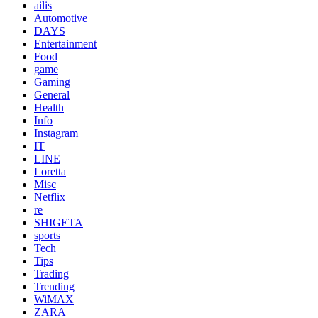
ailis
Automotive
DAYS
Entertainment
Food
game
Gaming
General
Health
Info
Instagram
IT
LINE
Loretta
Misc
Netflix
re
SHIGETA
sports
Tech
Tips
Trading
Trending
WiMAX
ZARA