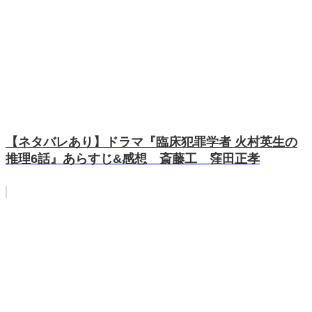
【ネタバレあり】ドラマ『臨床犯罪学者 火村英生の
推理6話』あらすじ&感想 斎藤工 窪田正孝