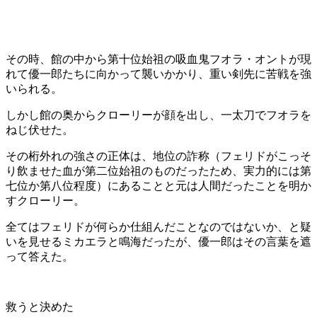
その時、館の中から第十位始祖の吸血鬼フオラ・オントが現
れて優一郎たちに向かって襲いかかり、重い剣先に苦戦を強
いられる。
しかし館の奥からクローリーが顔を出し、一太刀でフオラを
ねじ伏せた。
その桁外れの強さの正体は、地位の詐称（フェリドがこっそ
り飲ませた血が第二位始祖のものだったため、実力的には第
七位か第八位程度）にあることと元は人間だったことを明か
すクローリー。
全てはフェリドが何らか仕組んだことなのではないか、と疑
いを見せるミカエラと鳴海だったが、優一郎はその言葉を遮
って答えた。
救うと決めた