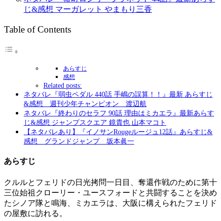
じ&感想 マーガレット やまもり三香
Table of Contents
あらすじ
感想
Related posts:
ネタバレ『弱虫ペダル 440話 手嶋の誤算！！』最新 あらすじ
&感想 週刊少年チャンピオン 渡辺航
ネタバレ『終わりのセラフ 90話 理由はミカエラ』最新あらす
じ&感想 ジャンプスクエア 鏡貴也 山本マコト
【ネタバレあり】『イノサンRougeルージュ12話』あらすじ&
感想 グランドジャンプ 坂本眞一
あらすじ
クルルとフェリドの日光拷問一日目、奪還作戦のために第十
三位始祖クローリー・ユースフォードと共闘することを決め
たシノア隊と鳴海、ミカエラは、大阪に構えられたフェリド
の屋敷に訪れる。