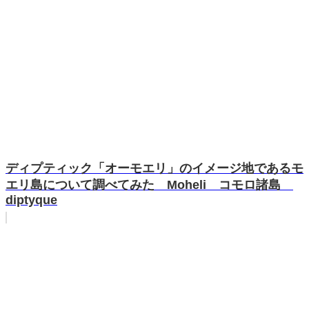
ディプティック「オーモエリ」のイメージ地であるモ
エリ島について調べてみた Moheli コモロ諸島
diptyque