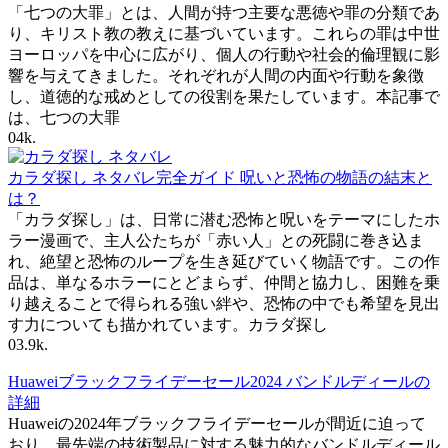
「七つの大罪」とは、人間が持つ主要な悪徳や罪の分類であ
り、キリスト教の教えに基づいています。これらの罪は中世
ヨーロッパを中心に広がり、個人の行動や社会的倫理観に影
響を与えてきました。それぞれが人間の内面や行動を象徴
し、道徳的な戒めとしての役割を果たしています。本記事で
は、七つの大罪
0
4k.
カラダ探し ネタバレ完全ガイド 呪いと恐怖の物語の結末と
は？
「カラダ探し」は、日常に潜む恐怖と呪いをテーマにしたホ
ラー漫画で、主人公たちが「赤い人」との死闘に巻き込ま
れ、絶望と恐怖のループを生き延びていく物語です。この作
品は、単なるホラーにとどまらず、仲間と協力し、困難を乗
り越えることで得られる強い絆や、恐怖の中でも希望を見出
す力についても描かれています。カラダ探し
0
3.9k.
Huaweiブラックフライデーセール2024 バンドルディールの
詳細
Huaweiの2024年ブラックフライデーセールが間近に迫って
おり、最先端の技術製品に対する魅力的なバンドルディール