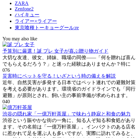
ZARA
Zenfone2
ハイキュー
ライアー×ライアー
東京喰種トーキョーグール:re
You may also like
予算別に厳選！誕 プレ 女子が喜ぶ贈り物ガイド
大切な友達、彼女、姉妹、職場の同僚――「何を贈れば喜ん
でもらえるだろう？」と迷った経験はありませんか？特に
0
76
災害時にペットを守る！いざという時の備えを解説
近年、自然災害が多発する日本ではペット連れでの避難対策
を考える必要があります。環境省のガイドラインでも「同行
避難」が原則とされ、飼い主の事前準備が求められます。
0
40
渋谷の隠れ家「一億万軒茶屋」で味わう静寂と和食の魅力
渋谷という賑やかな街の一角に、知る人ぞ知る和食処があり
ます。その名前は「一億万軒茶屋」。インパクトのある店名
に惹かれて足を運ぶ人も多いですが、実際に訪れてみると、