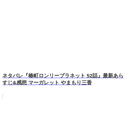
ネタバレ『椿町ロンリープラネット 52話』最新あら
すじ&感想 マーガレット やまもり三香