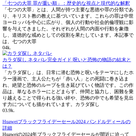
「七つの大罪 罪が重い順」：歴史的な視点と現代的な解釈
「七つの大罪」とは、人間が持つ主要な悪徳や罪の分類であ
り、キリスト教の教えに基づいています。これらの罪は中世
ヨーロッパを中心に広がり、個人の行動や社会的倫理観に影
響を与えてきました。それぞれが人間の内面や行動を象徴
し、道徳的な戒めとしての役割を果たしています。本記事で
は、七つの大罪
0
4k.
カラダ探し ネタバレ完全ガイド 呪いと恐怖の物語の結末と
は？
「カラダ探し」は、日常に潜む恐怖と呪いをテーマにしたホ
ラー漫画で、主人公たちが「赤い人」との死闘に巻き込ま
れ、絶望と恐怖のループを生き延びていく物語です。この作
品は、単なるホラーにとどまらず、仲間と協力し、困難を乗
り越えることで得られる強い絆や、恐怖の中でも希望を見出
す力についても描かれています。カラダ探し
0
3.9k.
Huaweiブラックフライデーセール2024 バンドルディールの
詳細
Huaweiの2024年ブラックフライデーセールが間近に迫って