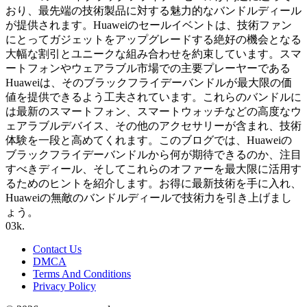
おり、最先端の技術製品に対する魅力的なバンドルディール
が提供されます。Huaweiのセールイベントは、技術ファン
にとってガジェットをアップグレードする絶好の機会となる
大幅な割引とユニークな組み合わせを約束しています。スマ
ートフォンやウェアラブル市場での主要プレーヤーである
Huaweiは、そのブラックフライデーバンドルが最大限の価
値を提供できるよう工夫されています。これらのバンドルに
は最新のスマートフォン、スマートウォッチなどの高度なウ
ェアラブルデバイス、その他のアクセサリーが含まれ、技術
体験を一段と高めてくれます。このブログでは、Huaweiの
ブラックフライデーバンドルから何が期待できるのか、注目
すべきディール、そしてこれらのオファーを最大限に活用す
るためのヒントを紹介します。お得に最新技術を手に入れ、
Huaweiの無敵のバンドルディールで技術力を引き上げまし
ょう。
0
3k.
Contact Us
DMCA
Terms And Conditions
Privacy Policy