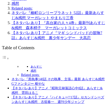
感想
Related posts:
ネタバレ『椿町ロンリープラネット 52話』最新あらす
じ&感想 マーガレット やまもり三香
【ネタバレあり】『高台家の人々4巻』最新刊あらすじ
&感想 森本梢子 マーガレットコミックス
【ネタバレあり】アニメ『マギ シンドバッドの冒険7
話』あらすじ&感想 裏少年サンデー 大高忍
Table of Contents
あらすじ
感想
Related posts:
ネタバレ『黒執事140話 その執事、主張』最新 あらすじ&感想
Gファンタジー 枢やな
【ネタバレあり】アニメ『昭和元禄落語心中8話』あらすじ&
感想 雲田はるこ
【ネタバレあり】アニメ『ハイキュー!!17話』セカンドシーズ
ンあらすじ&感想 古舘春一 週刊少年ジャンプ