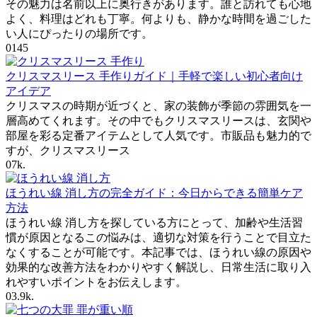
その魅力は名前以上に奥行きがあります。誰と訪れても心地
よく、料理はどれも丁寧。何よりも、静かな時間を過ごした
い人にぴったりの場所です。
0
145
クリスマスリース 手作りガイド｜手軽で楽しい初心者向け
アイデア
クリスマスの時期が近づくと、家の装飾が季節の雰囲気を一
層高めてくれます。その中でもクリスマスリースは、玄関や
部屋を彩る定番アイテムとして人気です。市販品も魅力的で
すが、クリスマスリース
0
7k.
ほうれい線 消し方の完全ガイド：今日からできる簡単ケア
方法
ほうれい線 消し方を探している方にとって、加齢や生活習
慣が原因となるこの悩みは、適切な対策を行うことで目立た
なくすることが可能です。本記事では、ほうれい線の原因や
効果的な改善方法をわかりやすく解説し、日常生活に取り入
れやすいポイントをお伝えします。
0
3.9k.