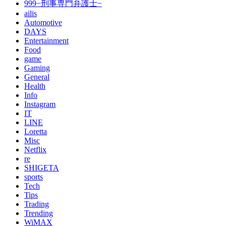
999−刑事専門弁護士−
ailis
Automotive
DAYS
Entertainment
Food
game
Gaming
General
Health
Info
Instagram
IT
LINE
Loretta
Misc
Netflix
re
SHIGETA
sports
Tech
Tips
Trading
Trending
WiMAX