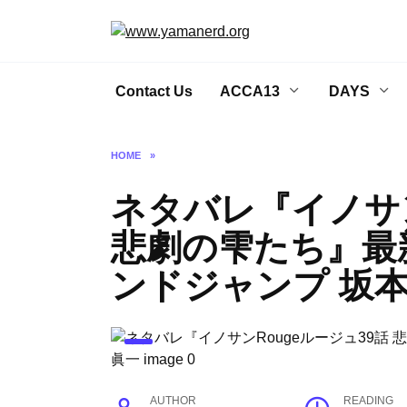
Skip
to
content
Contact Us
ACCA13
DAYS
HOME
»
ネタバレ『イノサン
悲劇の雫たち』最
ンドジャンプ 坂
AUTHOR
READING