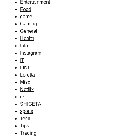
Entertainment
Food
game
Gaming
General
Health
Info
Instagram
IT
LINE
Loretta
Misc
Netflix
re
SHIGETA
sports
Tech
Tips
Trading