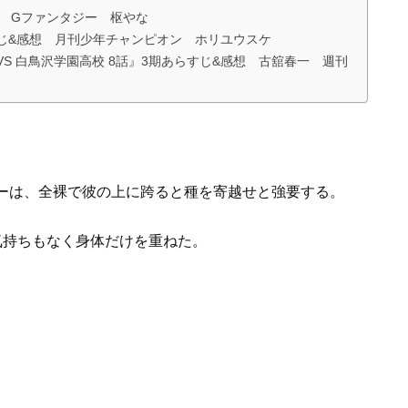
想 Gファンタジー 枢やな
じ&感想 月刊少年チャンピオン ホリユウスケ
VS 白鳥沢学園高校 8話』3期あらすじ&感想 古舘春一 週刊
ーは、全裸で彼の上に跨ると種を寄越せと強要する。
気持ちもなく身体だけを重ねた。