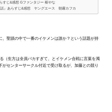
らすじ&感想 Gファンタジー 枢やな
4話』あらすじ&感想 ヤングエース 朝霧カフカ
に、聖蹟の中で一番のイケメンは誰か？という話題が持
める（生方は全員バカすぎて、とイケメン合戦に言葉を濁
下がセンターサークル付近で受け取るが、加藤との競り