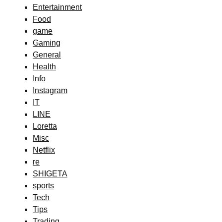
Entertainment
Food
game
Gaming
General
Health
Info
Instagram
IT
LINE
Loretta
Misc
Netflix
re
SHIGETA
sports
Tech
Tips
Trading