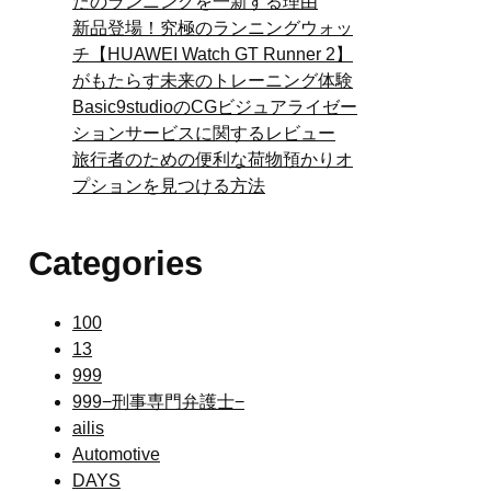
たのランニングを一新する理由
新品登場！究極のランニングウォッ
チ【HUAWEI Watch GT Runner 2】
がもたらす未来のトレーニング体験
Basic9studioのCGビジュアライゼー
ションサービスに関するレビュー
旅行者のための便利な荷物預かりオ
プションを見つける方法
Categories
100
13
999
999−刑事専門弁護士−
ailis
Automotive
DAYS