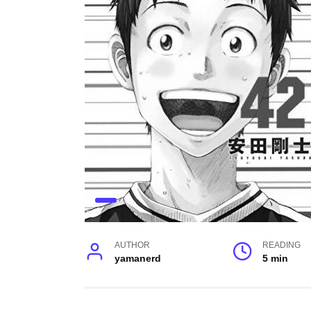
AUTHOR
READING
yamanerd
5 min