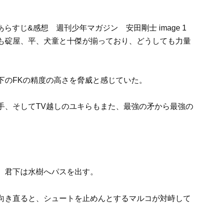
も碇屋、平、犬童と十傑が揃っており、どうしても力量
下のFKの精度の高さを脅威と感じていた。
手、そしてTV越しのユキらもまた、最強の矛から最強の
、君下は水樹へパスを出す。
向き直ると、シュートを止めんとするマルコが対峙して