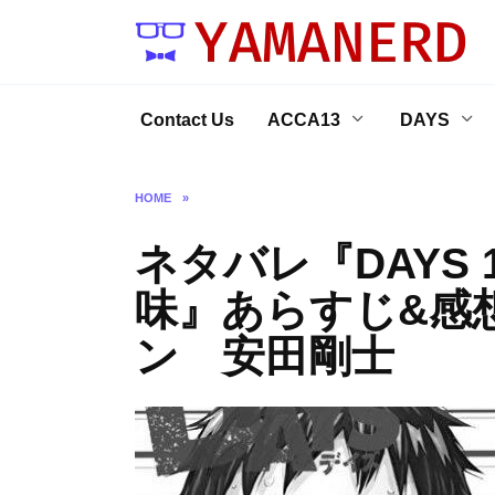
Skip
to
content
Contact Us
ACCA13
DAYS
HOME
»
ネタバレ『DAYS 
味』あらすじ&感
ン 安田剛士