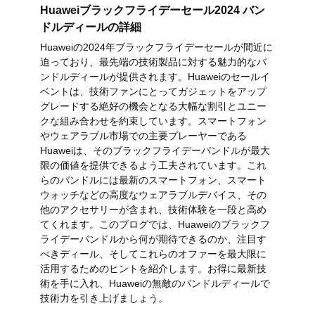
Huaweiブラックフライデーセール2024 バン
ドルディールの詳細
Huaweiの2024年ブラックフライデーセールが間近に
迫っており、最先端の技術製品に対する魅力的なバ
ンドルディールが提供されます。Huaweiのセールイ
ベントは、技術ファンにとってガジェットをアップ
グレードする絶好の機会となる大幅な割引とユニー
クな組み合わせを約束しています。スマートフォン
やウェアラブル市場での主要プレーヤーである
Huaweiは、そのブラックフライデーバンドルが最大
限の価値を提供できるよう工夫されています。これ
らのバンドルには最新のスマートフォン、スマート
ウォッチなどの高度なウェアラブルデバイス、その
他のアクセサリーが含まれ、技術体験を一段と高め
てくれます。このブログでは、Huaweiのブラックフ
ライデーバンドルから何が期待できるのか、注目す
べきディール、そしてこれらのオファーを最大限に
活用するためのヒントを紹介します。お得に最新技
術を手に入れ、Huaweiの無敵のバンドルディールで
技術力を引き上げましょう。