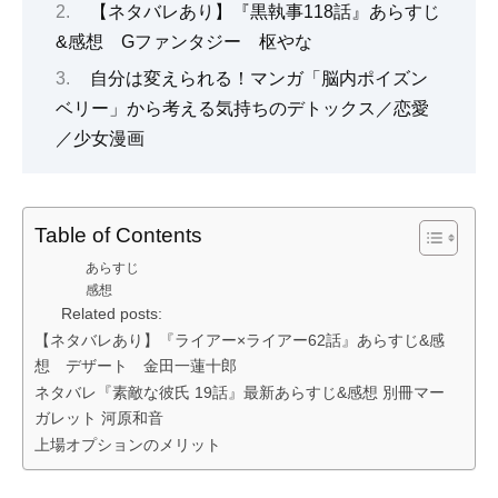
【ネタバレあり】『黒執事118話』あらすじ
&感想 Gファンタジー 枢やな
自分は変えられる！マンガ「脳内ポイズン
ベリー」から考える気持ちのデトックス／恋愛
／少女漫画
Table of Contents
あらすじ
感想
Related posts:
【ネタバレあり】『ライアー×ライアー62話』あらすじ&感
想 デザート 金田一蓮十郎
ネタバレ『素敵な彼氏 19話』最新あらすじ&感想 別冊マー
ガレット 河原和音
上場オプションのメリット