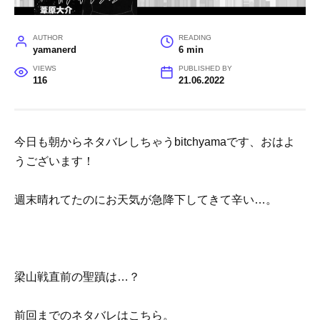
AUTHOR
READING
yamanerd
6 min
VIEWS
PUBLISHED BY
116
21.06.2022
今日も朝からネタバレしちゃうbitchyamaです、おはよ
うございます！
週末晴れてたのにお天気が急降下してきて辛い…。
梁山戦直前の聖蹟は…？
前回までのネタバレはこちら。