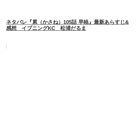
ネタバレ『累（かさね）105話 早暁』最新あらすじ&
感想 イブニングKC 松浦だるま