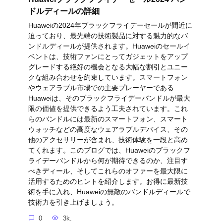
ドルディールの詳細
Huaweiの2024年ブラックフライデーセールが間近に
迫っており、最先端の技術製品に対する魅力的なバ
ンドルディールが提供されます。Huaweiのセールイ
ベントは、技術ファンにとってガジェットをアップ
グレードする絶好の機会となる大幅な割引とユニー
クな組み合わせを約束しています。スマートフォン
やウェアラブル市場での主要プレーヤーである
Huaweiは、そのブラックフライデーバンドルが最大
限の価値を提供できるよう工夫されています。これ
らのバンドルには最新のスマートフォン、スマート
ウォッチなどの高度なウェアラブルデバイス、その
他のアクセサリーが含まれ、技術体験を一段と高め
てくれます。このブログでは、Huaweiのブラックフ
ライデーバンドルから何が期待できるのか、注目す
べきディール、そしてこれらのオファーを最大限に
活用するためのヒントを紹介します。お得に最新技
術を手に入れ、Huaweiの無敵のバンドルディールで
技術力を引き上げましょう。
0
3k.