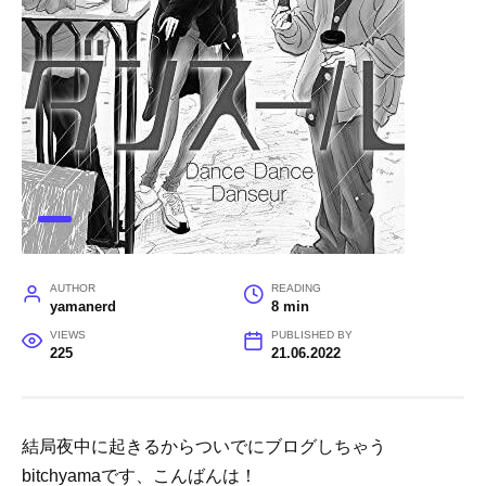
AUTHOR
READING
yamanerd
8 min
VIEWS
PUBLISHED BY
225
21.06.2022
結局夜中に起きるからついでにブログしちゃう
bitchyamaです、こんばんは！