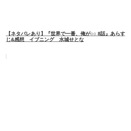
【ネタバレあり】『世界で一番、俺が○○ 8話』あらす
じ&感想 イブニング 水城せとな