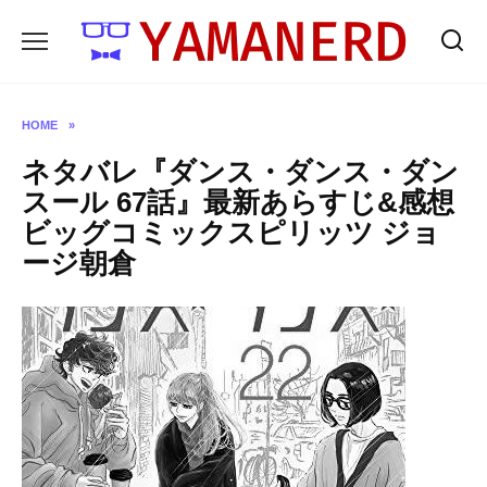
Skip
to
content
HOME
»
ネタバレ『ダンス・ダンス・ダン
スール 67話』最新あらすじ&感想
ビッグコミックスピリッツ ジョ
ージ朝倉