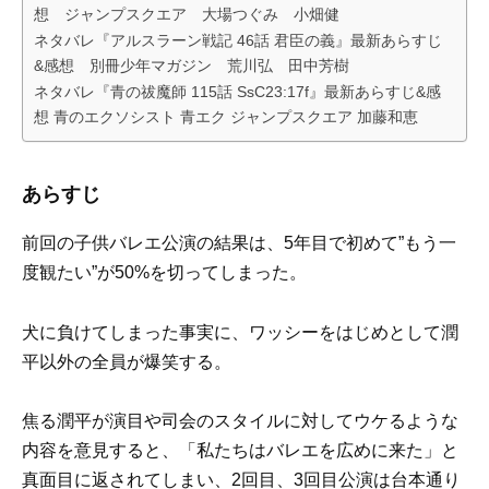
想 ジャンプスクエア 大場つぐみ 小畑健
ネタバレ『アルスラーン戦記 46話 君臣の義』最新あらすじ
&感想 別冊少年マガジン 荒川弘 田中芳樹
ネタバレ『青の祓魔師 115話 SsC23:17f』最新あらすじ&感
想 青のエクソシスト 青エク ジャンプスクエア 加藤和恵
あらすじ
前回の子供バレエ公演の結果は、5年目で初めて”もう一
度観たい”が50%を切ってしまった。
犬に負けてしまった事実に、ワッシーをはじめとして潤
平以外の全員が爆笑する。
焦る潤平が演目や司会のスタイルに対してウケるような
内容を意見すると、「私たちはバレエを広めに来た」と
真面目に返されてしまい、2回目、3回目公演は台本通り