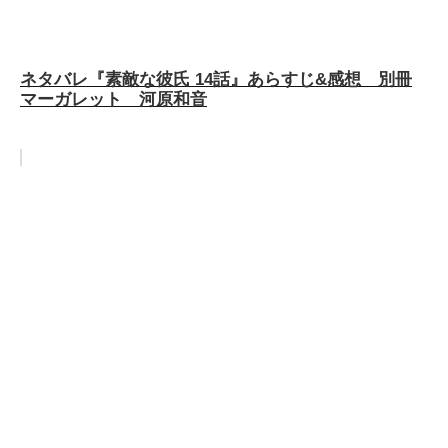
ネタバレ『素敵な彼氏 14話』あらすじ&感想 別冊
マーガレット 河原和音