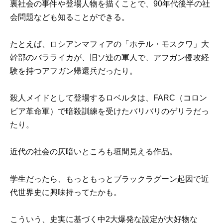
裏社会の事件や登場人物を描くことで、90年代後半の社
会問題なども知ることができる。
たとえば、ロシアンマフィアの「ホテル・モスクワ」大
幹部のバラライカが、旧ソ連の軍人で、アフガン侵攻経
験を持つアフガン帰還兵だったり。
殺人メイドとして登場するロベルタは、FARC（コロン
ビア革命軍）で暗殺訓練を受けたバリバリのゲリラだっ
たり。
近代の社会の仄暗いところも垣間見える作品。
学生だったら、もっともっとブラックラグーン起因で近
代世界史に興味持ってたかも。
こういう、史実に基づく中2大爆発な設定が大好物な