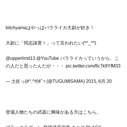
bitchyamaはやっぱバラライカ大尉が好き！
大尉に「同志諸君！」って言われたい(*^_^*)
@upperlimit13 @YouTube バラライカっていうから、こ
の人だと思ったんだが・・・ pic.twitter.com/8c7k9YfM33
— 土佐っ(#^.^#)ﾎﾟｯ (@TUGUMISAMA) 2015, 6月 20
登場人物たちの武器に興味がある方はこちら。