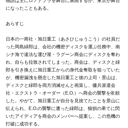
物語は主にロアナプラを舞台に展開するが、東京が舞台
になったこともある。
あらすじ
日本の一商社・旭日重工（あさひじゅうこう）の社員だ
った岡島緑郎は、会社の機密ディスクを運ぶ任務中、南
シナ海で違法な運び屋・ラグーン商会にディスクを奪わ
れ、自らも拉致されてしまった。商会は、ディスクと緑
郎を引き換えに旭日重工からの身代金奪取を狙っていた
が、機密漏洩を懸念した旭日重工と彼の上司・景山は、
ディスクと緑郎を両方消滅せんと画策し、傭兵派遣会
社・エクストラ・オーダー（E.O.）へ商会の襲撃を依頼
した。やがて、旭日重工が自分を見捨てたことを景山に
伝えられ、E.O.の襲撃に遭った緑郎は、狼狽の果てに閃
いたアイディアを商会のメンバーへ提案し、この危機の
打破に成功する。