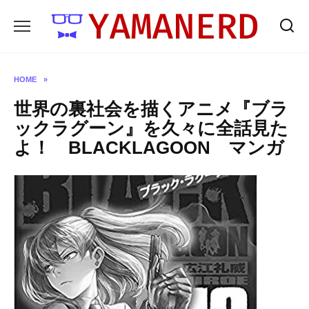
Skip
to
content
HOME
»
世界の裏社会を描くアニメ『ブラ
ックラグーン』を久々に全話見た
よ！ BLACKLAGOON マンガ