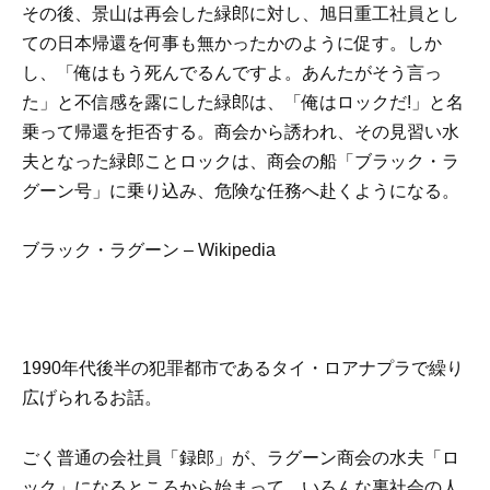
その後、景山は再会した緑郎に対し、旭日重工社員とし
ての日本帰還を何事も無かったかのように促す。しか
し、「俺はもう死んでるんですよ。あんたがそう言っ
た」と不信感を露にした緑郎は、「俺はロックだ!」と名
乗って帰還を拒否する。商会から誘われ、その見習い水
夫となった緑郎ことロックは、商会の船「ブラック・ラ
グーン号」に乗り込み、危険な任務へ赴くようになる。
ブラック・ラグーン – Wikipedia
1990年代後半の犯罪都市であるタイ・ロアナプラで繰り
広げられるお話。
ごく普通の会社員「録郎」が、ラグーン商会の水夫「ロ
ック」になるところから始まって、いろんな裏社会の人