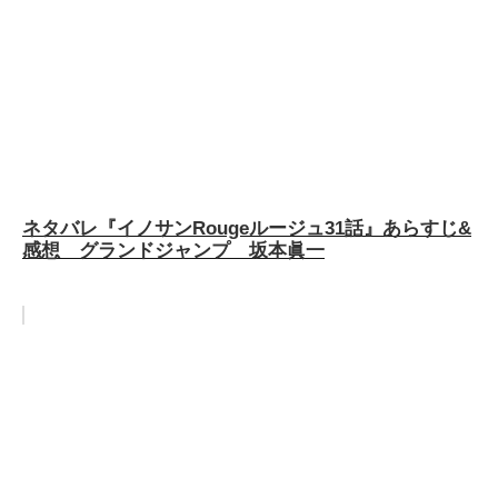
ネタバレ『イノサンRougeルージュ31話』あらすじ&
感想 グランドジャンプ 坂本眞一