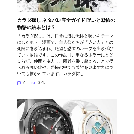
カラダ探し ネタバレ完全ガイド 呪いと恐怖の
物語の結末とは？
「カラダ探し」は、日常に潜む恐怖と呪いをテーマ
にしたホラー漫画で、主人公たちが「赤い人」との
死闘に巻き込まれ、絶望と恐怖のループを生き延び
ていく物語です。この作品は、単なるホラーにとど
まらず、仲間と協力し、困難を乗り越えることで得
られる強い絆や、恐怖の中でも希望を見出す力につ
いても描かれています。カラダ探し
0
3.9k.