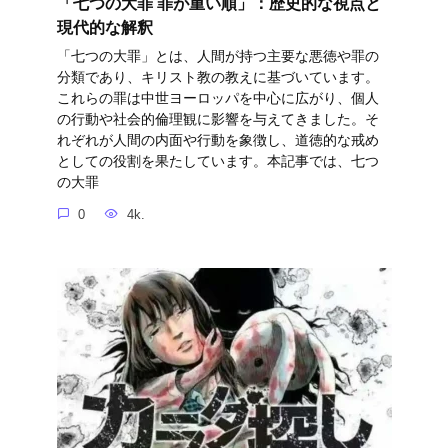
「七つの大罪 罪が重い順」：歴史的な視点と
現代的な解釈
「七つの大罪」とは、人間が持つ主要な悪徳や罪の
分類であり、キリスト教の教えに基づいています。
これらの罪は中世ヨーロッパを中心に広がり、個人
の行動や社会的倫理観に影響を与えてきました。そ
れぞれが人間の内面や行動を象徴し、道徳的な戒め
としての役割を果たしています。本記事では、七つ
の大罪
0
4k.