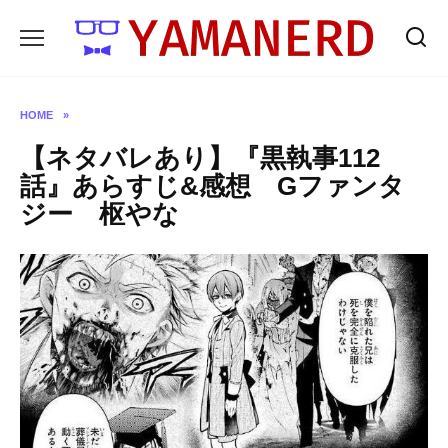
Skip
to
content
HOME
»
【ネタバレあり】『黒執事112
話』あらすじ&感想 Gファンタ
ジー 枢やな