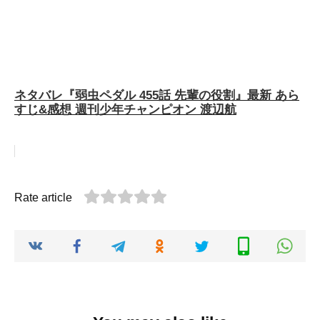
ネタバレ『弱虫ペダル 455話 先輩の役割』最新 あら
すじ&感想 週刊少年チャンピオン 渡辺航
Rate article