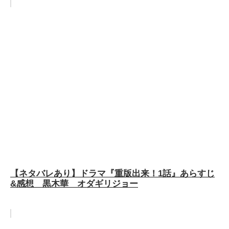
【ネタバレあり】ドラマ『重版出来！1話』あらすじ
&感想 黒木華 オダギリジョー