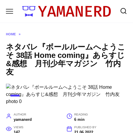
Skip
to
content
HOME
»
ネタバレ『ボールルームへようこ
そ 38話 Home coming』あらすじ
&感想 月刊少年マガジン 竹内
友
AUTHOR
READING
yamanerd
6 min
VIEWS
PUBLISHED BY
147
21.06.2022