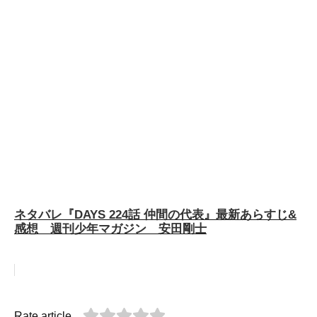
ネタバレ『DAYS 224話 仲間の代表』最新あらすじ&
感想 週刊少年マガジン 安田剛士
Rate article