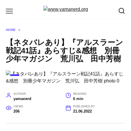
Skip
to
content
HOME
»
【ネタバレあり】『アルスラーン
戦記41話』あらすじ&感想 別冊
少年マガジン 荒川弘 田中芳樹
AUTHOR
READING
yamanerd
6 min
VIEWS
PUBLISHED BY
206
21.06.2022