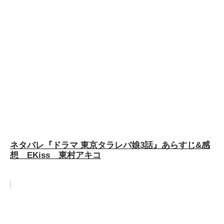
ネタバレ『ドラマ 東京タラレバ娘3話』あらすじ&感
想 EKiss 東村アキコ