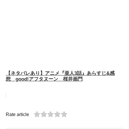
【ネタバレあり】アニメ『亜人3話』あらすじ&感
想 good!アフタヌーン 桜井画門
Rate article