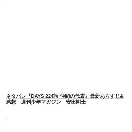
ネタバレ『DAYS 224話 仲間の代表』最新あらすじ&
感想 週刊少年マガジン 安田剛士