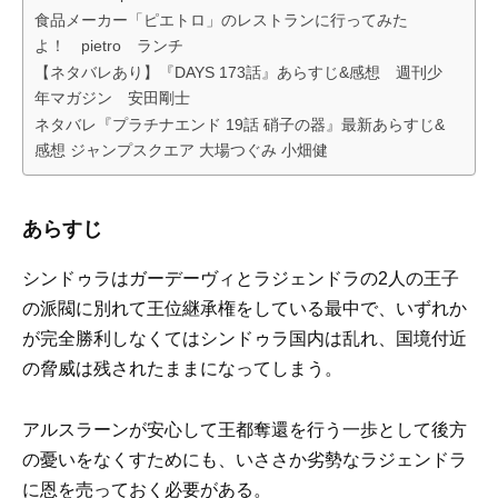
食品メーカー「ピエトロ」のレストランに行ってみた
よ！ pietro ランチ
【ネタバレあり】『DAYS 173話』あらすじ&感想 週刊少
年マガジン 安田剛士
ネタバレ『プラチナエンド 19話 硝子の器』最新あらすじ&
感想 ジャンプスクエア 大場つぐみ 小畑健
あらすじ
シンドゥラはガーデーヴィとラジェンドラの2人の王子
の派閥に別れて王位継承権をしている最中で、いずれか
が完全勝利しなくてはシンドゥラ国内は乱れ、国境付近
の脅威は残されたままになってしまう。
アルスラーンが安心して王都奪還を行う一歩として後方
の憂いをなくすためにも、いささか劣勢なラジェンドラ
に恩を売っておく必要がある。