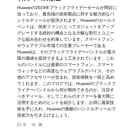
Huaweiの2024年ブラックフライデーセールが間近に
迫っており、最先端の技術製品に対する魅力的なバ
ンドルディールが提供されます。Huaweiのセールイ
ベントは、技術ファンにとってガジェットをアップ
グレードする絶好の機会となる大幅な割引とユニー
クな組み合わせを約束しています。スマートフォン
やウェアラブル市場での主要プレーヤーである
Huaweiは、そのブラックフライデーバンドルが最大
限の価値を提供できるよう工夫されています。これ
らのバンドルには最新のスマートフォン、スマート
ウォッチなどの高度なウェアラブルデバイス、その
他のアクセサリーが含まれ、技術体験を一段と高め
てくれます。このブログでは、Huaweiのブラックフ
ライデーバンドルから何が期待できるのか、注目す
べきディール、そしてこれらのオファーを最大限に
活用するためのヒントを紹介します。お得に最新技
術を手に入れ、Huaweiの無敵のバンドルディールで
技術力を引き上げましょう。
0
3k.