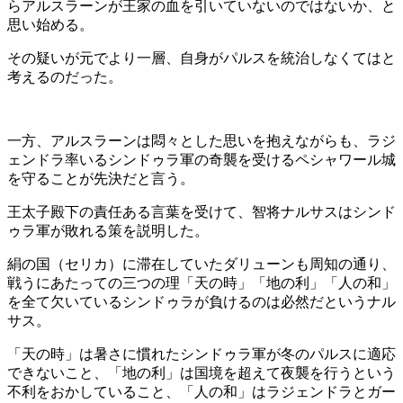
らアルスラーンが王家の血を引いていないのではないか、と
思い始める。
その疑いが元でより一層、自身がパルスを統治しなくてはと
考えるのだった。
一方、アルスラーンは悶々とした思いを抱えながらも、ラジ
ェンドラ率いるシンドゥラ軍の奇襲を受けるペシャワール城
を守ることが先決だと言う。
王太子殿下の責任ある言葉を受けて、智将ナルサスはシンド
ゥラ軍が敗れる策を説明した。
絹の国（セリカ）に滞在していたダリューンも周知の通り、
戦うにあたっての三つの理「天の時」「地の利」「人の和」
を全て欠いているシンドゥラが負けるのは必然だというナル
サス。
「天の時」は暑さに慣れたシンドゥラ軍が冬のパルスに適応
できないこと、「地の利」は国境を超えて夜襲を行うという
不利をおかしていること、「人の和」はラジェンドラとガー