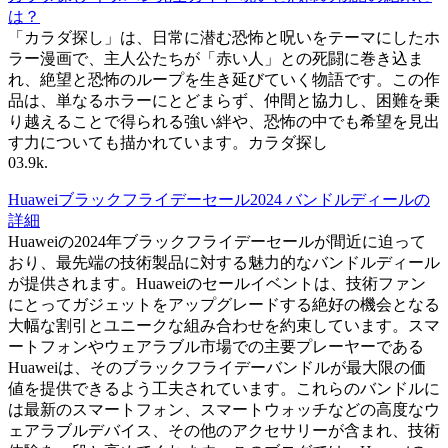
は？
「カラダ探し」は、日常に潜む恐怖と呪いをテーマにしたホ
ラー漫画で、主人公たちが「赤い人」との死闘に巻き込ま
れ、絶望と恐怖のループを生き延びていく物語です。この作
品は、単なるホラーにとどまらず、仲間と協力し、困難を乗
り越えることで得られる強い絆や、恐怖の中でも希望を見出
す力についても描かれています。カラダ探し
0
3.9k.
Huaweiブラックフライデーセール2024 バンドルディールの
詳細
Huaweiの2024年ブラックフライデーセールが間近に迫って
おり、最先端の技術製品に対する魅力的なバンドルディール
が提供されます。Huaweiのセールイベントは、技術ファン
にとってガジェットをアップグレードする絶好の機会となる
大幅な割引とユニークな組み合わせを約束しています。スマ
ートフォンやウェアラブル市場での主要プレーヤーである
Huaweiは、そのブラックフライデーバンドルが最大限の価
値を提供できるよう工夫されています。これらのバンドルに
は最新のスマートフォン、スマートウォッチなどの高度なウ
ェアラブルデバイス、その他のアクセサリーが含まれ、技術