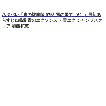
ネタバレ『青の祓魔師 97話 雪の果て（6）』最新あ
らすじ&感想 青のエクソシスト 青エク ジャンプスク
エア 加藤和恵