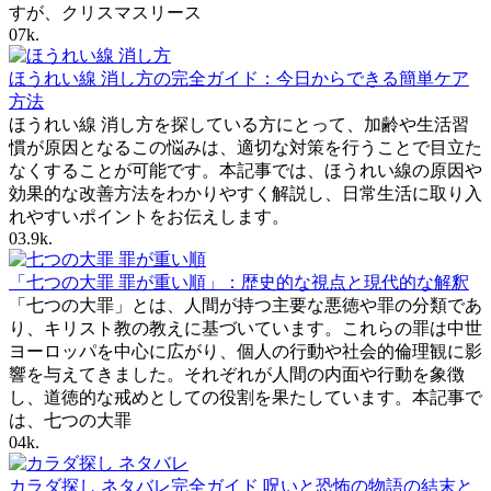
すが、クリスマスリース
0
7k.
ほうれい線 消し方の完全ガイド：今日からできる簡単ケア
方法
ほうれい線 消し方を探している方にとって、加齢や生活習
慣が原因となるこの悩みは、適切な対策を行うことで目立た
なくすることが可能です。本記事では、ほうれい線の原因や
効果的な改善方法をわかりやすく解説し、日常生活に取り入
れやすいポイントをお伝えします。
0
3.9k.
「七つの大罪 罪が重い順」：歴史的な視点と現代的な解釈
「七つの大罪」とは、人間が持つ主要な悪徳や罪の分類であ
り、キリスト教の教えに基づいています。これらの罪は中世
ヨーロッパを中心に広がり、個人の行動や社会的倫理観に影
響を与えてきました。それぞれが人間の内面や行動を象徴
し、道徳的な戒めとしての役割を果たしています。本記事で
は、七つの大罪
0
4k.
カラダ探し ネタバレ完全ガイド 呪いと恐怖の物語の結末と