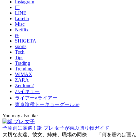
Instagram
IT
LINE
Loretta
Misc
Netflix
re
SHIGETA
sports
Tech
Tips
Trading
Trending
WiMAX
ZARA
Zenfone2
ハイキュー
ライアー×ライアー
東京喰種トーキョーグール:re
You may also like
予算別に厳選！誕 プレ 女子が喜ぶ贈り物ガイド
大切な友達、彼女、姉妹、職場の同僚――「何を贈れば喜ん