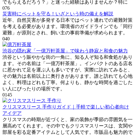
でもらえるだろう？」と迷った経験はありませんか？特に
0
76
災害時にペットを守る！いざという時の備えを解説
近年、自然災害が多発する日本ではペット連れでの避難対策
を考える必要があります。環境省のガイドラインでも「同行
避難」が原則とされ、飼い主の事前準備が求められます。
0
40
渋谷の隠れ家「一億万軒茶屋」で味わう静寂と和食の魅力
渋谷という賑やかな街の一角に、知る人ぞ知る和食処があり
ます。その名前は「一億万軒茶屋」。インパクトのある店名
に惹かれて足を運ぶ人も多いですが、実際に訪れてみると、
その魅力は名前以上に奥行きがあります。誰と訪れても心地
よく、料理はどれも丁寧。何よりも、静かな時間を過ごした
い人にぴったりの場所です。
0
145
クリスマスリース 手作りガイド｜手軽で楽しい初心者向け
アイデア
クリスマスの時期が近づくと、家の装飾が季節の雰囲気を一
層高めてくれます。その中でもクリスマスリースは、玄関や
部屋を彩る定番アイテムとして人気です。市販品も魅力的で