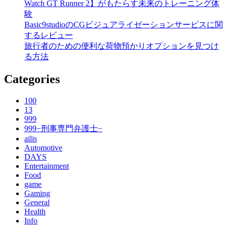
Watch GT Runner 2】がもたらす未来のトレーニング体
験
Basic9studioのCGビジュアライゼーションサービスに関
するレビュー
旅行者のための便利な荷物預かりオプションを見つけ
る方法
Categories
100
13
999
999−刑事専門弁護士−
ailis
Automotive
DAYS
Entertainment
Food
game
Gaming
General
Health
Info