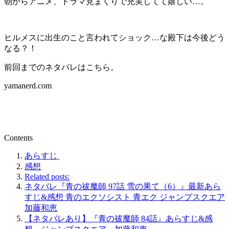
朝からアニメ、ドラマ見まくりで充実してて嬉しい…。
ヒルメスに出生のこと言われてショック…な殿下は今後どう
なる？！
前回までのネタバレはこちら。
yamanerd.com
Contents
あらすじ
感想
Related posts:
ネタバレ『青の祓魔師 97話 雪の果て（6）』最新あら
すじ&感想 青のエクソシスト 青エク ジャンプスクエア
加藤和恵
【ネタバレあり】『青の祓魔師 84話』あらすじ&感