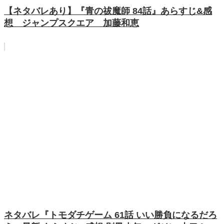
【ネタバレあり】『青の祓魔師 84話』あらすじ&感
想 ジャンプスクエア 加藤和恵
ネタバレ『トモダチゲーム 61話 いい勝負になるだろ