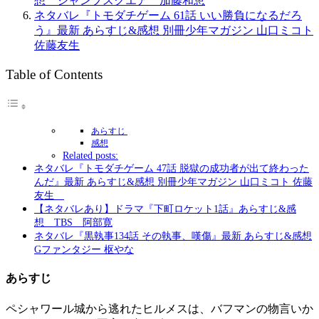
想 ジャンプスクエア 加藤和恵
ネタバレ『トモダチゲーム 61話 いい勝負になるだろ
う』最新 あらすじ&感想 別冊少年マガジン 山口ミコト
佐藤友生
Table of Contents
あらすじ
感想
Related posts:
ネタバレ『トモダチゲーム 47話 脱獄の成功者が出て終わった
んだ』最新 あらすじ&感想 別冊少年マガジン 山口ミコト 佐藤
友生
【ネタバレあり】ドラマ『下町ロケット1話』あらすじ&感
想 TBS 阿部寛
ネタバレ『黒執事134話 その執事、嘆傷』最新 あらすじ&感想
Gファンタジー 枢やな
あらすじ
ペシャワール城から逃れたヒルメスは、バフマンの物言いか