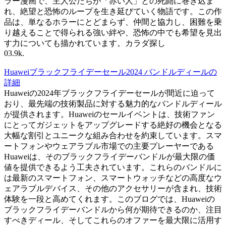
ラー漫画で、主人公たちが「赤い人」との死闘に巻き込ま
れ、絶望と恐怖のループを生き延びていく物語です。この作
品は、単なるホラーにとどまらず、仲間と協力し、困難を乗
り越えることで得られる強い絆や、恐怖の中でも希望を見出
す力についても描かれています。カラダ探し
0
3.9k.
Huaweiブラックフライデーセール2024 バンドルディールの
詳細
Huaweiの2024年ブラックフライデーセールが間近に迫って
おり、最先端の技術製品に対する魅力的なバンドルディール
が提供されます。Huaweiのセールイベントは、技術ファン
にとってガジェットをアップグレードする絶好の機会となる
大幅な割引とユニークな組み合わせを約束しています。スマ
ートフォンやウェアラブル市場での主要プレーヤーである
Huaweiは、そのブラックフライデーバンドルが最大限の価
値を提供できるよう工夫されています。これらのバンドルに
は最新のスマートフォン、スマートウォッチなどの高度なウ
ェアラブルデバイス、その他のアクセサリーが含まれ、技術
体験を一段と高めてくれます。このブログでは、Huaweiの
ブラックフライデーバンドルから何が期待できるのか、注目
すべきディール、そしてこれらのオファーを最大限に活用す