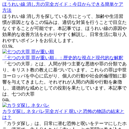
ほうれい線 消し方の完全ガイド：今日からできる簡単ケア
方法
ほうれい線 消し方を探している方にとって、加齢や生活習
慣が原因となるこの悩みは、適切な対策を行うことで目立た
なくすることが可能です。本記事では、ほうれい線の原因や
効果的な改善方法をわかりやすく解説し、日常生活に取り入
れやすいポイントをお伝えします。
0
3.9k.
「七つの大罪 罪が重い順」：歴史的な視点と現代的な解釈
「七つの大罪」とは、人間が持つ主要な悪徳や罪の分類であ
り、キリスト教の教えに基づいています。これらの罪は中世
ヨーロッパを中心に広がり、個人の行動や社会的倫理観に影
響を与えてきました。それぞれが人間の内面や行動を象徴
し、道徳的な戒めとしての役割を果たしています。本記事で
は、七つの大罪
0
4k.
カラダ探し ネタバレ完全ガイド 呪いと恐怖の物語の結末と
は？
「カラダ探し」は、日常に潜む恐怖と呪いをテーマにしたホ