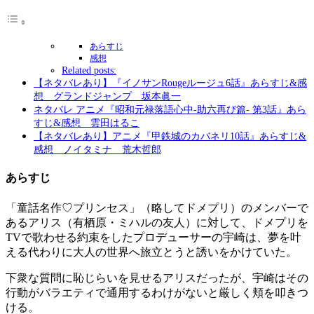
あらすじ
感想
Related posts:
【ネタバレあり】『イノサンRougeルージュ6話』あらすじ&感
想 グランドジャンプ 坂本眞一
ネタバレ アニメ『昭和元禄落語心中-助六再び篇- 第3話』あら
すじ&感想 雲田はるこ
【ネタバレあり】アニメ『甲鉄城のカバネリ10話』あらすじ&
感想 ノイタミナ 荒木哲郎
あらすじ
「童話名作♡プリンセス」（略してドメプリ）のメンバーで
あるアリス（有栖原・ミハルの友人）に対して、ドメプリを
TVで歌わせる約束をしたプロデューサーの宇崎は、夢を叶
える代わりに大人の世界へ旅立とうと誘いをかけていた。
下衆な質問に恥じらいを見せるアリスだったが、宇崎はその
行動がバラエティで通用するわけがないと厳しく頬を叩きつ
ける。