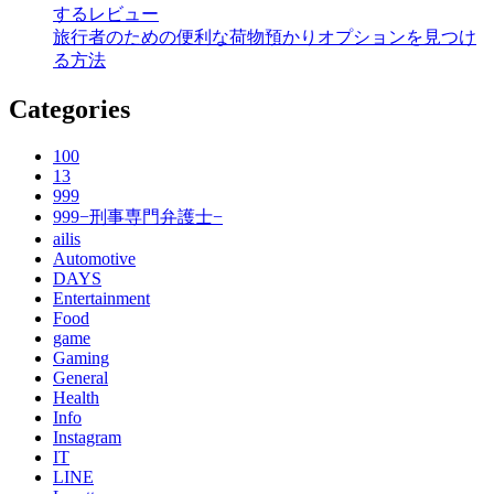
するレビュー
旅行者のための便利な荷物預かりオプションを見つけ
る方法
Categories
100
13
999
999−刑事専門弁護士−
ailis
Automotive
DAYS
Entertainment
Food
game
Gaming
General
Health
Info
Instagram
IT
LINE