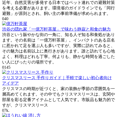
近年、自然災害が多発する日本ではペット連れでの避難対策
を考える必要があります。環境省のガイドラインでも「同行
避難」が原則とされ、飼い主の事前準備が求められます。
0
40
渋谷の隠れ家「一億万軒茶屋」で味わう静寂と和食の魅力
渋谷という賑やかな街の一角に、知る人ぞ知る和食処があり
ます。その名前は「一億万軒茶屋」。インパクトのある店名
に惹かれて足を運ぶ人も多いですが、実際に訪れてみると、
その魅力は名前以上に奥行きがあります。誰と訪れても心地
よく、料理はどれも丁寧。何よりも、静かな時間を過ごした
い人にぴったりの場所です。
0
145
クリスマスリース 手作りガイド｜手軽で楽しい初心者向け
アイデア
クリスマスの時期が近づくと、家の装飾が季節の雰囲気を一
層高めてくれます。その中でもクリスマスリースは、玄関や
部屋を彩る定番アイテムとして人気です。市販品も魅力的で
すが、クリスマスリース
0
7k.