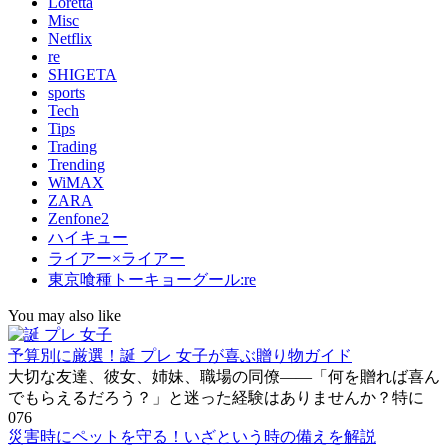
Loretta
Misc
Netflix
re
SHIGETA
sports
Tech
Tips
Trading
Trending
WiMAX
ZARA
Zenfone2
ハイキュー
ライアー×ライアー
東京喰種トーキョーグール:re
You may also like
予算別に厳選！誕 プレ 女子が喜ぶ贈り物ガイド
大切な友達、彼女、姉妹、職場の同僚――「何を贈れば喜ん
でもらえるだろう？」と迷った経験はありませんか？特に
0
76
災害時にペットを守る！いざという時の備えを解説