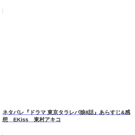
ネタバレ『ドラマ 東京タラレバ娘8話』あらすじ&感
想 EKiss 東村アキコ