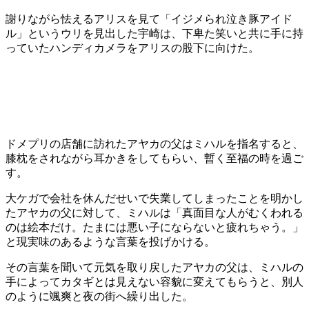
謝りながら怯えるアリスを見て「イジメられ泣き豚アイド
ル」というウリを見出した宇崎は、下卑た笑いと共に手に持
っていたハンディカメラをアリスの股下に向けた。
ドメプリの店舗に訪れたアヤカの父はミハルを指名すると、
膝枕をされながら耳かきをしてもらい、暫く至福の時を過ご
す。
大ケガで会社を休んだせいで失業してしまったことを明かし
たアヤカの父に対して、ミハルは「真面目な人がむくわれる
のは絵本だけ。たまには悪い子にならないと疲れちゃう。」
と現実味のあるような言葉を投げかける。
その言葉を聞いて元気を取り戻したアヤカの父は、ミハルの
手によってカタギとは見えない容貌に変えてもらうと、別人
のように颯爽と夜の街へ繰り出した。