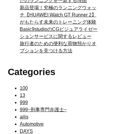
たのランニングを一新する理由
新品登場！究極のランニングウォッ
チ【HUAWEI Watch GT Runner 2】
がもたらす未来のトレーニング体験
Basic9studioのCGビジュアライゼー
ションサービスに関するレビュー
旅行者のための便利な荷物預かりオ
プションを見つける方法
Categories
100
13
999
999−刑事専門弁護士−
ailis
Automotive
DAYS