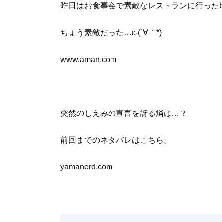
昨日はお食事会で素敵なレストランに行ったbi
ちょう素敵だった…ε-(´∀｀*)
www.aman.com
突然のしえみの宣言を訝る燐は…？
前回までのネタバレはこちら。
yamanerd.com