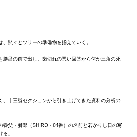
は、黙々とツリーの準備物を揃えていく。
を勝呂の前で出し、歯切れの悪い回答から何か三角の死
く、十三號セクションから引き上げてきた資料の分析の
養父・獅郎（SHIRO・04番）の名前と若かりし日の写
ける。