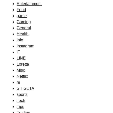
Entertainment
Food
game
Gaming
General
Health
Info
Instagram
IT
LINE
Loretta
Misc
Netflix
re
SHIGETA
sports
Tech
Tips
Trading