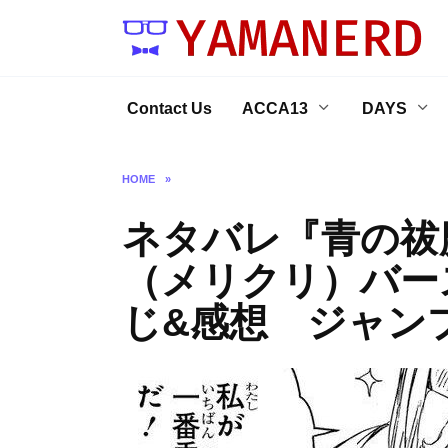
Skip
to
content
Contact Us
ACCA13
DAYS
HOME
»
ネタバレ『青の祓魔
（メリクリ）バー
じ&感想 ジャン