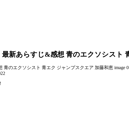
:00e』最新あらすじ&感想 青のエクソシス
022
！