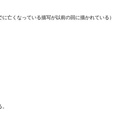
でに亡くなっている描写が以前の回に描かれている）
る。