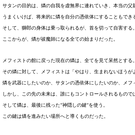
サタンの目的は、燐の自我を虚無界に連れていき、本当の父
うまくいけば、将来的に燐を自分の憑依体にすることもでき
そして、獅郎の身体は乗っ取られるが、首を切って自害する
ここからが、燐が祓魔師になる全ての始まりだった。
メフィストの館に戻った現在の燐は、全てを見て呆然とする
その燐に対して、メフィストは「やはり、生まれないほうが
燐を武器にしたいのか、サタンの憑依体にしたいのか、メフ
しかし、この先の未来は、誰にもコントロールされるもので
そして燐は、最後に残った”神隠しの鍵”を使う。
この鍵は燐を進みたい場所へと導くものだった。