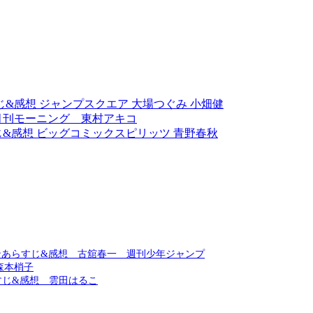
じ&感想 ジャンプスクエア 大場つぐみ 小畑健
月刊モーニング 東村アキコ
じ&感想 ビッグコミックスピリッツ 青野春秋
ンあらすじ&感想 古舘春一 週刊少年ジャンプ
 森本梢子
すじ&感想 雲田はるこ