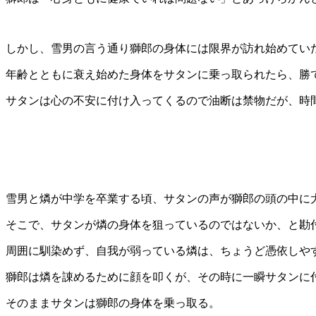
しかし、雪男の言う通り獅郎の身体には限界が訪れ始めてい
年齢とともに衰え始めた身体をサタンに乗っ取られたら、勝
サタンは心の不安に付け入ってくるので油断は禁物だが、時
雪男と燐が中学を卒業する頃、サタンの声が獅郎の頭の中に
そこで、サタンが燐の身体を狙っているのではないか、と勘
周囲に馴染めず、自我が弱っている燐は、ちょうど憑依しや
獅郎は燐を諌めるために顔を叩くが、その時に一瞬サタンに
そのままサタンは獅郎の身体を乗っ取る。