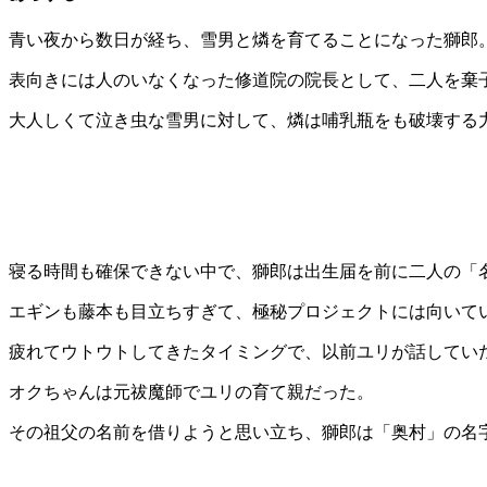
青い夜から数日が経ち、雪男と燐を育てることになった獅郎
表向きには人のいなくなった修道院の院長として、二人を棄
大人しくて泣き虫な雪男に対して、燐は哺乳瓶をも破壊する
寝る時間も確保できない中で、獅郎は出生届を前に二人の「
エギンも藤本も目立ちすぎて、極秘プロジェクトには向いて
疲れてウトウトしてきたタイミングで、以前ユリが話してい
オクちゃんは元祓魔師でユリの育て親だった。
その祖父の名前を借りようと思い立ち、獅郎は「奥村」の名