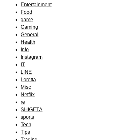
Entertainment
Food
game
Gaming
General
Health
Info
Instagram
IT
LINE
Loretta
Misc
Netflix
re
SHIGETA
sports
Tech
Tips
Trading