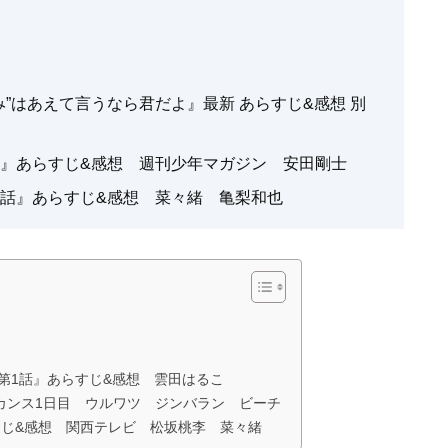
弱み”はあえて言うなら君だよ』最新 あらすじ&感想 別
4話』あらすじ&感想 週刊少年マガジン 安田剛士
2話』あらすじ&感想 菜々緒 亀梨和也
 第1話』あらすじ&感想 雲田はるこ
カンス1日目 ウルワツ ジンバラン ビーチ
すじ&感想 関西テレビ 松坂桃李 菜々緒