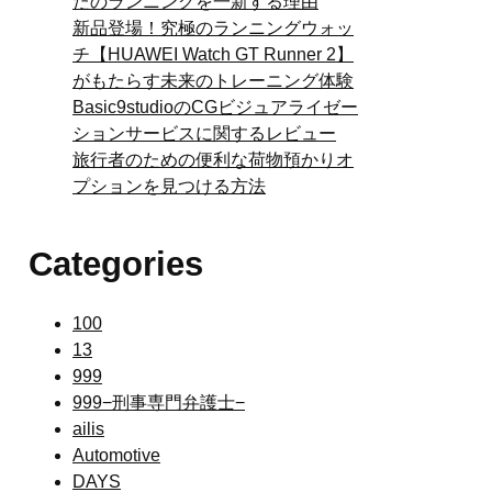
たのランニングを一新する理由
新品登場！究極のランニングウォッ
チ【HUAWEI Watch GT Runner 2】
がもたらす未来のトレーニング体験
Basic9studioのCGビジュアライゼー
ションサービスに関するレビュー
旅行者のための便利な荷物預かりオ
プションを見つける方法
Categories
100
13
999
999−刑事専門弁護士−
ailis
Automotive
DAYS