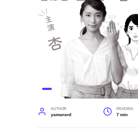
AUTHOR
READING
yamanerd
7 min