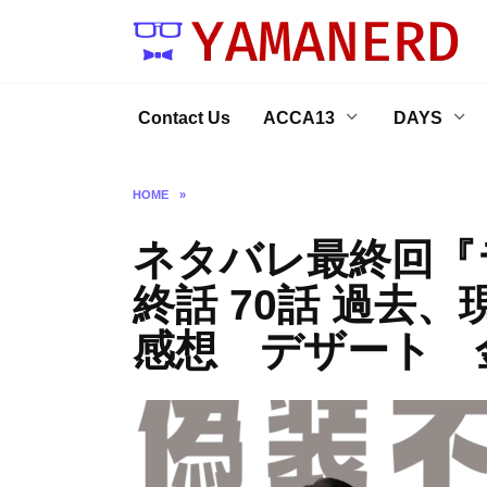
Skip
to
content
Contact Us
ACCA13
DAYS
HOME
»
ネタバレ最終回『
終話 70話 過去
感想 デザート 