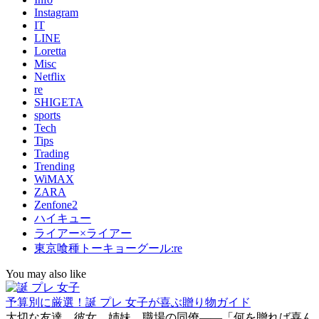
Instagram
IT
LINE
Loretta
Misc
Netflix
re
SHIGETA
sports
Tech
Tips
Trading
Trending
WiMAX
ZARA
Zenfone2
ハイキュー
ライアー×ライアー
東京喰種トーキョーグール:re
You may also like
予算別に厳選！誕 プレ 女子が喜ぶ贈り物ガイド
大切な友達、彼女、姉妹、職場の同僚――「何を贈れば喜ん