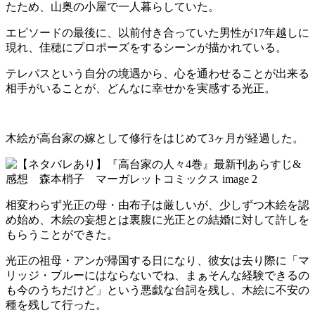
たため、山奥の小屋で一人暮らしていた。
エピソードの最後に、以前付き合っていた男性が17年越しに
現れ、佳穂にプロポーズをするシーンが描かれている。
テレパスという自分の境遇から、心を通わせることが出来る
相手がいることが、どんなに幸せかを実感する光正。
木絵が高台家の嫁として修行をはじめて3ヶ月が経過した。
相変わらず光正の母・由布子は厳しいが、少しずつ木絵を認
め始め、木絵の妄想とは裏腹に光正との結婚に対して許しを
もらうことができた。
光正の祖母・アンが帰国する日になり、彼女は去り際に「マ
リッジ・ブルーにはならないでね、まぁそんな経験できるの
も今のうちだけど」という悪戯な台詞を残し、木絵に不安の
種を残して行った。