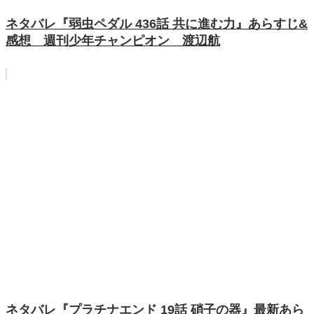
ネタバレ『弱虫ペダル 436話 共に進む力』あらすじ&
感想 週刊少年チャンピオン 渡辺航
ネタバレ『プラチナエンド 19話 硝子の器』最新あら