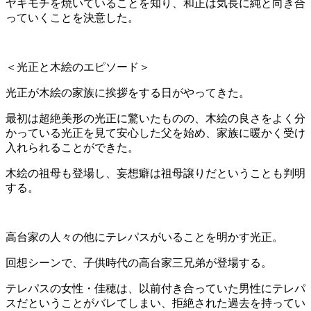
ヤキモチを焼いていることを知り、和正は気長に純と向き合
っていくことを決意した。
＜光正と木絵のエピソード＞
光正が木絵の家族に挨拶をする日がやってきた。
最初は超絶美形の光正に驚いたものの、木絵の良さをよく分
かっている光正を見て安心した父を始め、家族に暖かく受け
入れられることができた。
木絵の祖母も登場し、妄想癖は祖母譲りだということも判明
する。
高台家の人々の他にテレパスがいることを明かす光正。
回想シーンで、子供時代の高台家三兄弟が登場する。
テレパスの女性・佳穂は、以前付き合っていた男性にテレパ
スだということがバレてしまい、拒絶された過去を持ってい