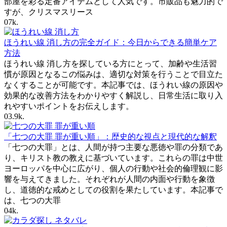
部屋を彩る定番アイテムとして人気です。市販品も魅力的で
すが、クリスマスリース
0
7k.
ほうれい線 消し方の完全ガイド：今日からできる簡単ケア
方法
ほうれい線 消し方を探している方にとって、加齢や生活習
慣が原因となるこの悩みは、適切な対策を行うことで目立た
なくすることが可能です。本記事では、ほうれい線の原因や
効果的な改善方法をわかりやすく解説し、日常生活に取り入
れやすいポイントをお伝えします。
0
3.9k.
「七つの大罪 罪が重い順」：歴史的な視点と現代的な解釈
「七つの大罪」とは、人間が持つ主要な悪徳や罪の分類であ
り、キリスト教の教えに基づいています。これらの罪は中世
ヨーロッパを中心に広がり、個人の行動や社会的倫理観に影
響を与えてきました。それぞれが人間の内面や行動を象徴
し、道徳的な戒めとしての役割を果たしています。本記事で
は、七つの大罪
0
4k.