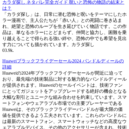
カラダ探し ネタバレ完全ガイド 呪いと恐怖の物語の結末と
は？
「カラダ探し」は、日常に潜む恐怖と呪いをテーマにしたホ
ラー漫画で、主人公たちが「赤い人」との死闘に巻き込ま
れ、絶望と恐怖のループを生き延びていく物語です。この作
品は、単なるホラーにとどまらず、仲間と協力し、困難を乗
り越えることで得られる強い絆や、恐怖の中でも希望を見出
す力についても描かれています。カラダ探し
0
3.9k.
Huaweiブラックフライデーセール2024 バンドルディールの
詳細
Huaweiの2024年ブラックフライデーセールが間近に迫って
おり、最先端の技術製品に対する魅力的なバンドルディール
が提供されます。Huaweiのセールイベントは、技術ファン
にとってガジェットをアップグレードする絶好の機会となる
大幅な割引とユニークな組み合わせを約束しています。スマ
ートフォンやウェアラブル市場での主要プレーヤーである
Huaweiは、そのブラックフライデーバンドルが最大限の価
値を提供できるよう工夫されています。これらのバンドルに
は最新のスマートフォン、スマートウォッチなどの高度なウ
ェアラブルデバイス、その他のアクセサリーが含まれ、技術