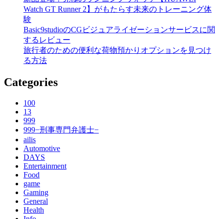
Watch GT Runner 2】がもたらす未来のトレーニング体
験
Basic9studioのCGビジュアライゼーションサービスに関
するレビュー
旅行者のための便利な荷物預かりオプションを見つけ
る方法
Categories
100
13
999
999−刑事専門弁護士−
ailis
Automotive
DAYS
Entertainment
Food
game
Gaming
General
Health
Info