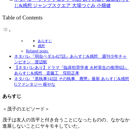
じ&感想 ジャンプスクエア 大場つぐみ 小畑健
Table of Contents
あらすじ
感想
Related posts:
ネタバレ『弱虫ペダル427話』あらすじ&感想 週刊少年チャ
ンピオン 渡辺航
【ネタバレあり】ドラマ『臨床犯罪学者 火村英生の推理8話』
あらすじ&感想 斎藤工 窪田正孝
ネタバレ『黒執事142話 その執事、膺懲』最新 あらすじ&感想
Gファンタジー 枢やな
あらすじ
＜茂子のエピソード＞
茂子は友人の浩平と付き合うことになったものの、なかなか
進展しないことにヤキモキしていた。