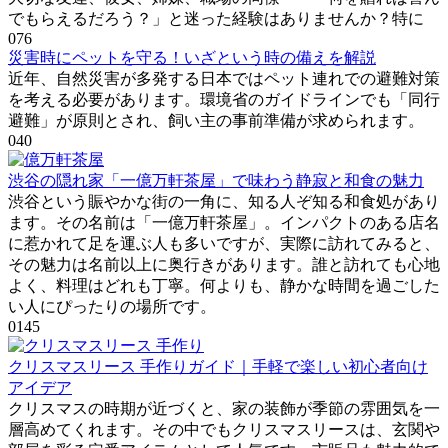
でもらえるだろう？」と迷った経験はありませんか？特に
0
76
災害時にペットを守る！いざという時の備えを解説
近年、自然災害が多発する日本ではペット連れでの避難対策
を考える必要があります。環境省のガイドラインでも「同行
避難」が原則とされ、飼い主の事前準備が求められます。
0
40
渋谷の隠れ家「一億万軒茶屋」で味わう静寂と和食の魅力
渋谷という賑やかな街の一角に、知る人ぞ知る和食処があり
ます。その名前は「一億万軒茶屋」。インパクトのある店名
に惹かれて足を運ぶ人も多いですが、実際に訪れてみると、
その魅力は名前以上に奥行きがあります。誰と訪れても心地
よく、料理はどれも丁寧。何よりも、静かな時間を過ごした
い人にぴったりの場所です。
0
145
クリスマスリース 手作りガイド｜手軽で楽しい初心者向け
アイデア
クリスマスの時期が近づくと、家の装飾が季節の雰囲気を一
層高めてくれます。その中でもクリスマスリースは、玄関や