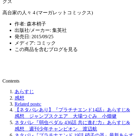
クス
高台家の人々 4 (マーガレットコミックス)
作者:
森本梢子
出版社/メーカー:
集英社
発売日:
2015/09/25
メディア:
コミック
この商品を含むブログを見る
Contents
あらすじ
感想
Related posts:
【ネタバレあり】『プラチナエンド14話』あらすじ&
感想 ジャンプスクエア 大場つぐみ 小畑健
ネタバレ『弱虫ペダル 436話 共に進む力』あらすじ&
感想 週刊少年チャンピオン 渡辺航
ネタバレ『プラチナエンド 19話 硝子の器』最新あらす