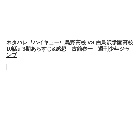
ネタバレ『ハイキュー!! 烏野高校 VS 白鳥沢学園高校
10話』3期あらすじ&感想 古舘春一 週刊少年ジャ
ンプ