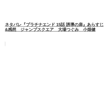
ネタバレ『プラチナエンド 15話 誘導の扉』あらすじ
&感想 ジャンプスクエア 大場つぐみ 小畑健