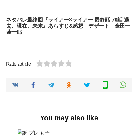
ネタバレ最終回『ライアー×ライアー 最終話 70話 過
去、現在、未来』あらすじ&感想 デザート 金田一
蓮十郎
Rate article
You may also like