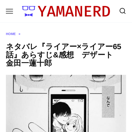
Skip
to
content
HOME
»
ネタバレ『ライアー×ライアー65
話』あらすじ&感想 デザート
金田一蓮十郎