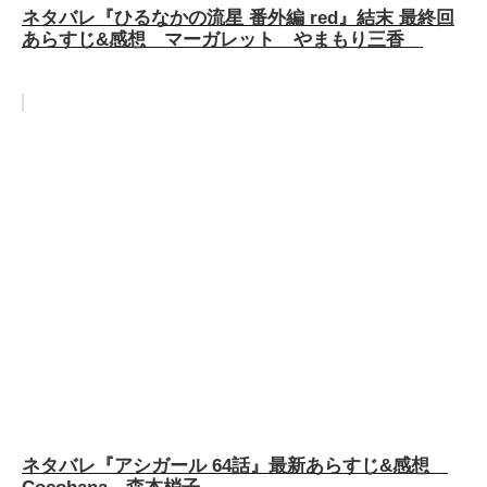
ネタバレ『ひるなかの流星 番外編 red』結末 最終回
あらすじ&感想 マーガレット やまもり三香
ネタバレ『アシガール 64話』最新あらすじ&感想