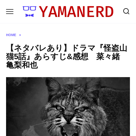
Skip
to
content
HOME
»
【ネタバレあり】ドラマ『怪盗山
猫5話』あらすじ&感想 菜々緒
亀梨和也