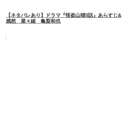
【ネタバレあり】ドラマ『怪盗山猫5話』あらすじ&
感想 菜々緒 亀梨和也