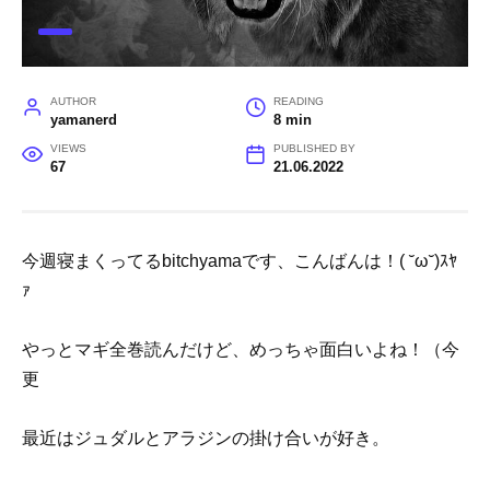
AUTHOR
READING
yamanerd
8 min
VIEWS
PUBLISHED BY
67
21.06.2022
今週寝まくってるbitchyamaです、こんばんは！( ˘ω˘)ｽﾔ
ｧ
やっとマギ全巻読んだけど、めっちゃ面白いよね！（今
更
最近はジュダルとアラジンの掛け合いが好き。