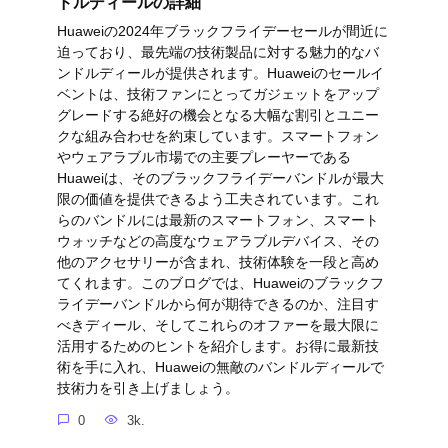
ドルディールの詳細
Huaweiの2024年ブラックフライデーセールが間近に
迫っており、最先端の技術製品に対する魅力的なバ
ンドルディールが提供されます。Huaweiのセールイ
ベントは、技術ファンにとってガジェットをアップ
グレードする絶好の機会となる大幅な割引とユニー
クな組み合わせを約束しています。スマートフォン
やウェアラブル市場での主要プレーヤーである
Huaweiは、そのブラックフライデーバンドルが最大
限の価値を提供できるよう工夫されています。これ
らのバンドルには最新のスマートフォン、スマート
ウォッチなどの高度なウェアラブルデバイス、その
他のアクセサリーが含まれ、技術体験を一段と高め
てくれます。このブログでは、Huaweiのブラックフ
ライデーバンドルから何が期待できるのか、注目す
べきディール、そしてこれらのオファーを最大限に
活用するためのヒントを紹介します。お得に最新技
術を手に入れ、Huaweiの無敵のバンドルディールで
技術力を引き上げましょう。
0
3k.