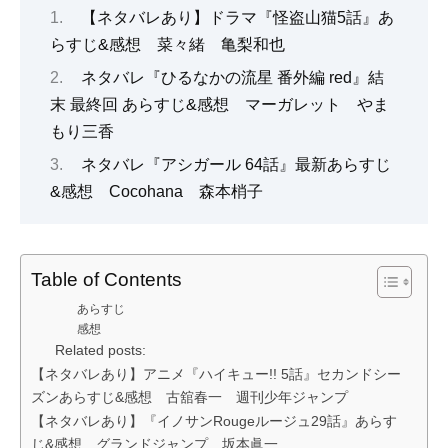
【ネタバレあり】ドラマ『怪盗山猫5話』あ
らすじ&感想 菜々緒 亀梨和也
ネタバレ『ひるなかの流星 番外編 red』結
末 最終回 あらすじ&感想 マーガレット やま
もり三香
ネタバレ『アシガール 64話』最新あらすじ
&感想 Cocohana 森本梢子
Table of Contents
あらすじ
感想
Related posts:
【ネタバレあり】アニメ『ハイキュー!! 5話』セカンドシー
ズンあらすじ&感想 古舘春一 週刊少年ジャンプ
【ネタバレあり】『イノサンRougeルージュ29話』あらす
じ&感想 グランドジャンプ 坂本眞一