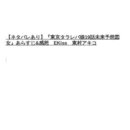
【ネタバレあり】『東京タラレバ娘19話未来予想図
女』あらすじ&感想 EKiss 東村アキコ