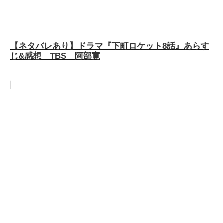
【ネタバレあり】ドラマ『下町ロケット8話』あらす
じ&感想 TBS 阿部寛