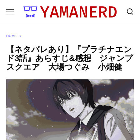
Skip
to
content
HOME
»
【ネタバレあり】『プラチナエン
ド3話』あらすじ&感想 ジャンプ
スクエア 大場つぐみ 小畑健