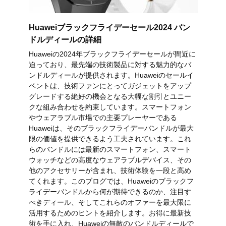
Huaweiブラックフライデーセール2024 バン
ドルディールの詳細
Huaweiの2024年ブラックフライデーセールが間近に
迫っており、最先端の技術製品に対する魅力的なバ
ンドルディールが提供されます。Huaweiのセールイ
ベントは、技術ファンにとってガジェットをアップ
グレードする絶好の機会となる大幅な割引とユニー
クな組み合わせを約束しています。スマートフォン
やウェアラブル市場での主要プレーヤーである
Huaweiは、そのブラックフライデーバンドルが最大
限の価値を提供できるよう工夫されています。これ
らのバンドルには最新のスマートフォン、スマート
ウォッチなどの高度なウェアラブルデバイス、その
他のアクセサリーが含まれ、技術体験を一段と高め
てくれます。このブログでは、Huaweiのブラックフ
ライデーバンドルから何が期待できるのか、注目す
べきディール、そしてこれらのオファーを最大限に
活用するためのヒントを紹介します。お得に最新技
術を手に入れ、Huaweiの無敵のバンドルディールで