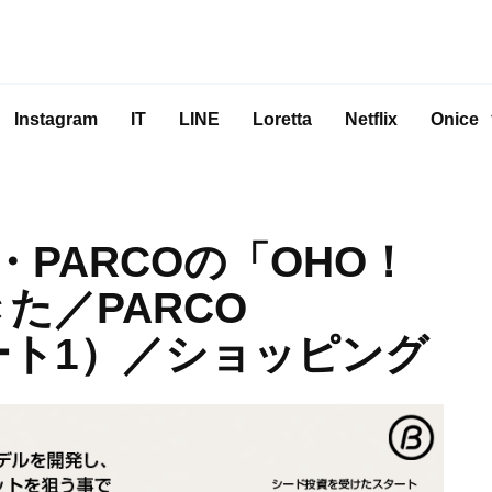
Instagram
IT
LINE
Loretta
Netflix
Onice
PARCOの「OHO！
た／PARCO
パート1）／ショッピング