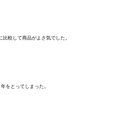
に比較して商品がよさ気でした。
。
く年をとってしまった。