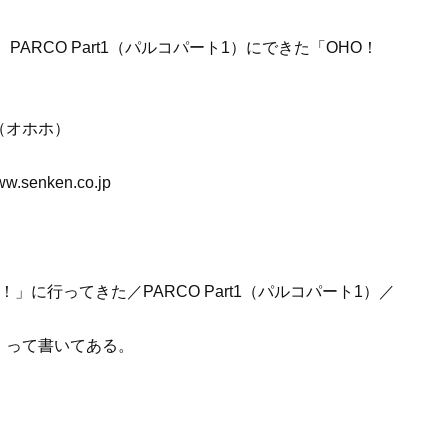
RCO Part1（パルコパート1）にできた「OHO！
（オホホ）
nken.co.jp
！って書いてある。