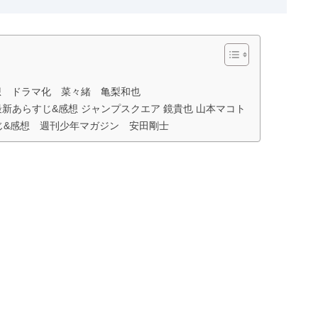
想 ドラマ化 菜々緒 亀梨和也
最新あらすじ&感想 ジャンプスクエア 鏡貴也 山本マコト
すじ&感想 週刊少年マガジン 安田剛士