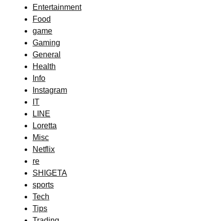
Entertainment
Food
game
Gaming
General
Health
Info
Instagram
IT
LINE
Loretta
Misc
Netflix
re
SHIGETA
sports
Tech
Tips
Trading