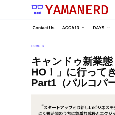
Skip
to
content
Contact Us
ACCA13
DAYS
HOME
»
キャンドゥ新業態・
HO！」に行ってき
Part1（パルコ