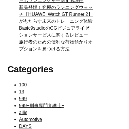
たのランニングを一新する理由
新品登場！究極のランニングウォッ
チ【HUAWEI Watch GT Runner 2】
がもたらす未来のトレーニング体験
Basic9studioのCGビジュアライゼー
ションサービスに関するレビュー
旅行者のための便利な荷物預かりオ
プションを見つける方法
Categories
100
13
999
999−刑事専門弁護士−
ailis
Automotive
DAYS