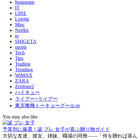
Instagram
IT
LINE
Loretta
Misc
Netflix
re
SHIGETA
sports
Tech
Tips
Trading
Trending
WiMAX
ZARA
Zenfone2
ハイキュー
ライアー×ライアー
東京喰種トーキョーグール:re
You may also like
予算別に厳選！誕 プレ 女子が喜ぶ贈り物ガイド
大切な友達、彼女、姉妹、職場の同僚――「何を贈れば喜ん