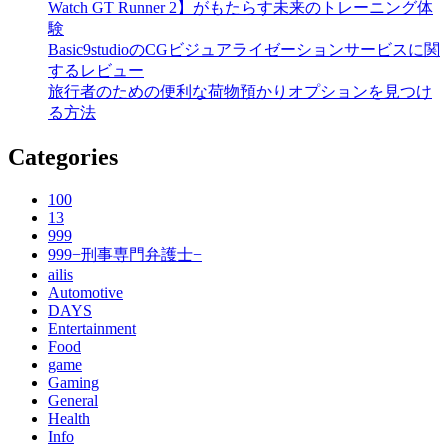
Watch GT Runner 2】がもたらす未来のトレーニング体
験
Basic9studioのCGビジュアライゼーションサービスに関
するレビュー
旅行者のための便利な荷物預かりオプションを見つけ
る方法
Categories
100
13
999
999−刑事専門弁護士−
ailis
Automotive
DAYS
Entertainment
Food
game
Gaming
General
Health
Info