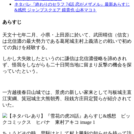
ネタバレ『終わりのセラフ 74話 恋がメザメル』最新あらすじ
&感想 ジャンプスクエア 鏡貴也 山本マコト
あらすじ
天文十七年二月、小県・上田原に於いて、武田晴信（信玄）
は北信濃の最大勢力である葛尾城主村上義清との戦いで初め
ての負けを経験する。
しかし大失敗したというのに謙信は北信濃侵略を諦めきれ
ず、怪我をしながらも二十日間当地に留まり反撃の機会を探
っていたという。
一方越後春日山城では、景虎の新しい家来として与板城主直
江実綱、箕冠城主大熊朝秀、段銭方庄田定賢らが紹介されて
いた。
ちょうどその時、早駆けとして村上勝利の知らせを持って訪