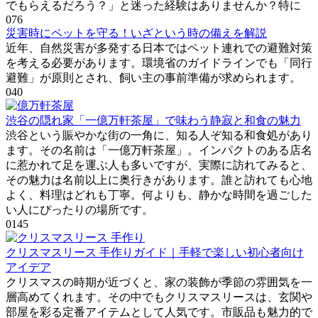
でもらえるだろう？」と迷った経験はありませんか？特に
0
76
災害時にペットを守る！いざという時の備えを解説
近年、自然災害が多発する日本ではペット連れでの避難対策
を考える必要があります。環境省のガイドラインでも「同行
避難」が原則とされ、飼い主の事前準備が求められます。
0
40
渋谷の隠れ家「一億万軒茶屋」で味わう静寂と和食の魅力
渋谷という賑やかな街の一角に、知る人ぞ知る和食処があり
ます。その名前は「一億万軒茶屋」。インパクトのある店名
に惹かれて足を運ぶ人も多いですが、実際に訪れてみると、
その魅力は名前以上に奥行きがあります。誰と訪れても心地
よく、料理はどれも丁寧。何よりも、静かな時間を過ごした
い人にぴったりの場所です。
0
145
クリスマスリース 手作りガイド｜手軽で楽しい初心者向け
アイデア
クリスマスの時期が近づくと、家の装飾が季節の雰囲気を一
層高めてくれます。その中でもクリスマスリースは、玄関や
部屋を彩る定番アイテムとして人気です。市販品も魅力的で