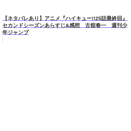
【ネタバレあり】アニメ『ハイキュー!!25話最終回』
セカンドシーズンあらすじ&感想 古舘春一 週刊少
年ジャンプ