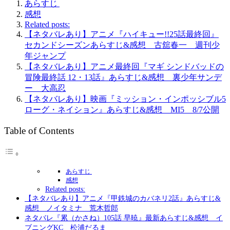
あらすじ
感想
Related posts:
【ネタバレあり】アニメ『ハイキュー!!25話最終回』
セカンドシーズンあらすじ&感想 古舘春一 週刊少
年ジャンプ
【ネタバレあり】アニメ最終回『マギ シンドバッドの
冒険最終話 12・13話』あらすじ&感想 裏少年サンデ
ー 大高忍
【ネタバレあり】映画『ミッション・インポッシブル5
ローグ・ネイション』あらすじ&感想 MI5 8/7公開
Table of Contents
あらすじ
感想
Related posts:
【ネタバレあり】アニメ『甲鉄城のカバネリ2話』あらすじ&
感想 ノイタミナ 荒木哲郎
ネタバレ『累（かさね）105話 早暁』最新あらすじ&感想 イ
ブニングKC 松浦だるま