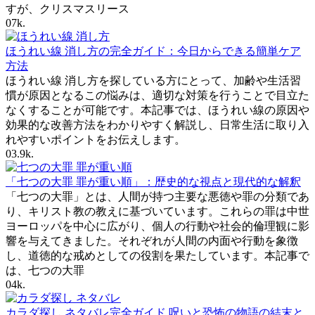
すが、クリスマスリース
0
7k.
ほうれい線 消し方の完全ガイド：今日からできる簡単ケア
方法
ほうれい線 消し方を探している方にとって、加齢や生活習
慣が原因となるこの悩みは、適切な対策を行うことで目立た
なくすることが可能です。本記事では、ほうれい線の原因や
効果的な改善方法をわかりやすく解説し、日常生活に取り入
れやすいポイントをお伝えします。
0
3.9k.
「七つの大罪 罪が重い順」：歴史的な視点と現代的な解釈
「七つの大罪」とは、人間が持つ主要な悪徳や罪の分類であ
り、キリスト教の教えに基づいています。これらの罪は中世
ヨーロッパを中心に広がり、個人の行動や社会的倫理観に影
響を与えてきました。それぞれが人間の内面や行動を象徴
し、道徳的な戒めとしての役割を果たしています。本記事で
は、七つの大罪
0
4k.
カラダ探し ネタバレ完全ガイド 呪いと恐怖の物語の結末と