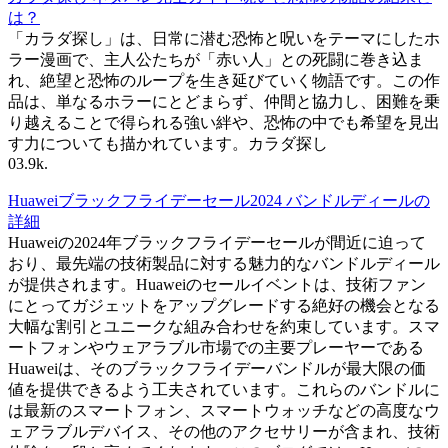
は？
「カラダ探し」は、日常に潜む恐怖と呪いをテーマにしたホ
ラー漫画で、主人公たちが「赤い人」との死闘に巻き込ま
れ、絶望と恐怖のループを生き延びていく物語です。この作
品は、単なるホラーにとどまらず、仲間と協力し、困難を乗
り越えることで得られる強い絆や、恐怖の中でも希望を見出
す力についても描かれています。カラダ探し
0
3.9k.
Huaweiブラックフライデーセール2024 バンドルディールの
詳細
Huaweiの2024年ブラックフライデーセールが間近に迫って
おり、最先端の技術製品に対する魅力的なバンドルディール
が提供されます。Huaweiのセールイベントは、技術ファン
にとってガジェットをアップグレードする絶好の機会となる
大幅な割引とユニークな組み合わせを約束しています。スマ
ートフォンやウェアラブル市場での主要プレーヤーである
Huaweiは、そのブラックフライデーバンドルが最大限の価
値を提供できるよう工夫されています。これらのバンドルに
は最新のスマートフォン、スマートウォッチなどの高度なウ
ェアラブルデバイス、その他のアクセサリーが含まれ、技術