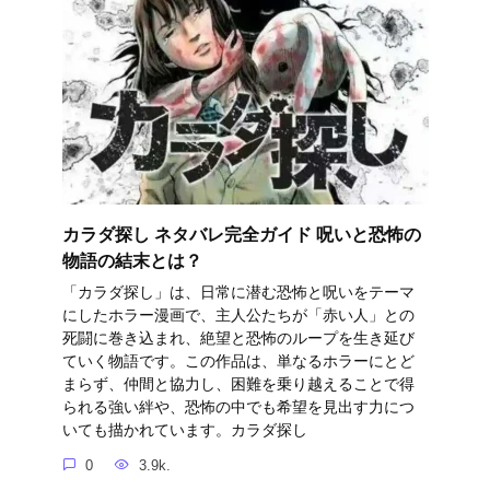
カラダ探し ネタバレ完全ガイド 呪いと恐怖の
物語の結末とは？
「カラダ探し」は、日常に潜む恐怖と呪いをテーマ
にしたホラー漫画で、主人公たちが「赤い人」との
死闘に巻き込まれ、絶望と恐怖のループを生き延び
ていく物語です。この作品は、単なるホラーにとど
まらず、仲間と協力し、困難を乗り越えることで得
られる強い絆や、恐怖の中でも希望を見出す力につ
いても描かれています。カラダ探し
0
3.9k.