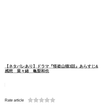
【ネタバレあり】ドラマ『怪盗山猫3話』あらすじ&
感想 菜々緒 亀梨和也
Rate article