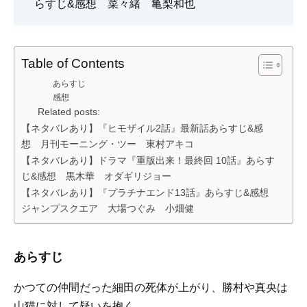
らすじ&感想 菜々緒 亀梨和也
Table of Contents
あらすじ
感想
Related posts:
【ネタバレあり】『ヒモザイル2話』最新話あらすじ&感
想 月刊モーニング・ツー 東村アキコ
【ネタバレあり】ドラマ『重版出来！最終回 10話』あらす
じ&感想 黒木華 オダギリジョー
【ネタバレあり】『プラチナエンド13話』あらすじ&感想
ジャンプスクエア 大場つぐみ 小畑健
あらすじ
かつての仲間だった細田の死体が上がり、勝村や真央は
山猫に対して疑いを抱く。