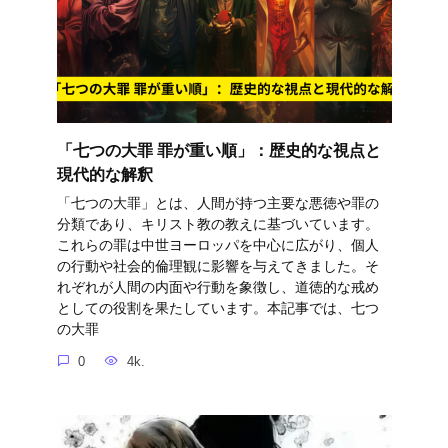
「七つの大罪 罪が重い順」：歴史的な視点と
現代的な解釈
「七つの大罪」とは、人間が持つ主要な悪徳や罪の
分類であり、キリスト教の教えに基づいています。
これらの罪は中世ヨーロッパを中心に広がり、個人
の行動や社会的倫理観に影響を与えてきました。そ
れぞれが人間の内面や行動を象徴し、道徳的な戒め
としての役割を果たしています。本記事では、七つ
の大罪
0
4k.