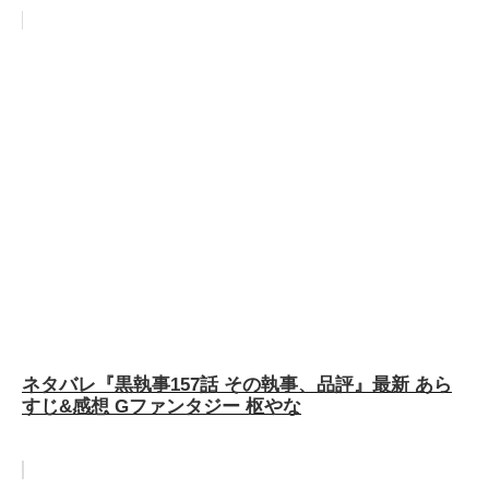
ネタバレ『黒執事157話 その執事、品評』最新 あら
すじ&感想 Gファンタジー 枢やな