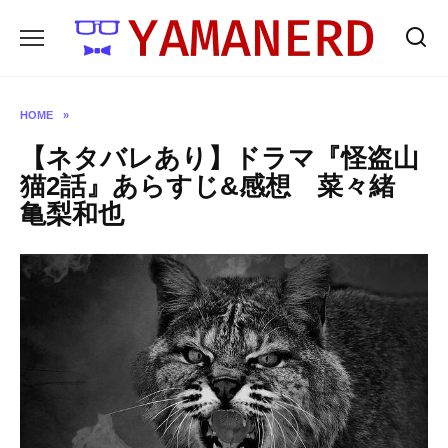
Skip
to
content
HOME
»
【ネタバレあり】ドラマ『怪盗山
猫2話』あらすじ&感想 菜々緒
亀梨和也