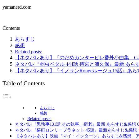
yamanerd.com
Contents
あらすじ
感想
Related posts:
【ネタバレあり】『のだめカンタービレ番外小曲集 Capri
ネタバレ『弱虫ペダル 444話 待宮と浦久保』最新 あら
【ネタバレあり】『イノサンRougeルージュ15話』あ
Table of Contents
あらすじ
感想
Related posts:
ネタバレ『黒執事131話 その執事、宿老』最新 あらすじ&感想 
ネタバレ『椿町ロンリープラネット 45話』最新あらすじ&感想
【ネタバレあり】映画『マイ・インターン』あらすじ&感想 