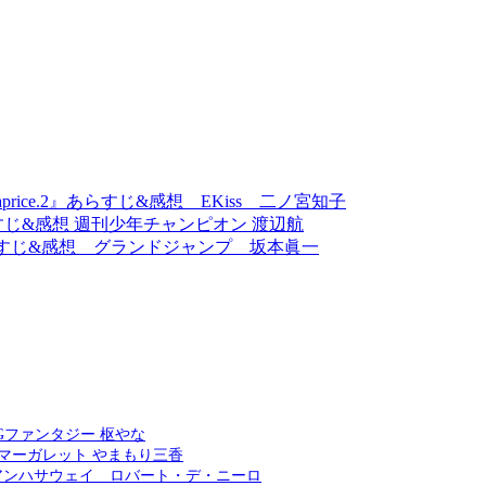
ce.2』あらすじ&感想 EKiss 二ノ宮知子
すじ&感想 週刊少年チャンピオン 渡辺航
らすじ&感想 グランドジャンプ 坂本眞一
Gファンタジー 枢やな
 マーガレット やまもり三香
アンハサウェイ ロバート・デ・ニーロ