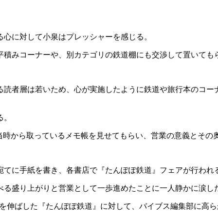
る心に対して小泉はプレッシャーを感じる。
平積みコーナーや、別カテゴリの鉄道棚にも交渉して置いても
る読者層は若いため、心が実施したように鉄道や旅行本のコー
る。
社当時から取っているメモ帳を見せてもらい、営業の意義とその
宛てに手紙を書き、各書店で『たんぽぽ鉄道』フェアが行われ
べる盛り上がりと営業として一歩進めたことに一人静かに涙し
上を伸ばした『たんぽぽ鉄道』に対して、バイブス編集部に高ら