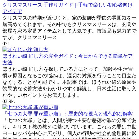
クリスマスリース 手作りガイド｜手軽で楽しい初心者向け
アイデア
クリスマスの時期が近づくと、家の装飾が季節の雰囲気を一
層高めてくれます。その中でもクリスマスリースは、玄関や
部屋を彩る定番アイテムとして人気です。市販品も魅力的で
すが、クリスマスリース
0
7k.
ほうれい線 消し方の完全ガイド：今日からできる簡単ケア
方法
ほうれい線 消し方を探している方にとって、加齢や生活習
慣が原因となるこの悩みは、適切な対策を行うことで目立た
なくすることが可能です。本記事では、ほうれい線の原因や
効果的な改善方法をわかりやすく解説し、日常生活に取り入
れやすいポイントをお伝えします。
0
3.9k.
「七つの大罪 罪が重い順」：歴史的な視点と現代的な解釈
「七つの大罪」とは、人間が持つ主要な悪徳や罪の分類であ
り、キリスト教の教えに基づいています。これらの罪は中世
ヨーロッパを中心に広がり、個人の行動や社会的倫理観に影