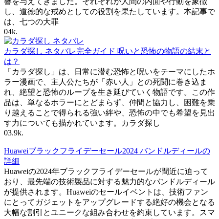
響を与えてきました。それぞれが人間の内面や行動を象徴
し、道徳的な戒めとしての役割を果たしています。本記事で
は、七つの大罪
0
4k.
カラダ探し ネタバレ完全ガイド 呪いと恐怖の物語の結末と
は？
「カラダ探し」は、日常に潜む恐怖と呪いをテーマにしたホ
ラー漫画で、主人公たちが「赤い人」との死闘に巻き込ま
れ、絶望と恐怖のループを生き延びていく物語です。この作
品は、単なるホラーにとどまらず、仲間と協力し、困難を乗
り越えることで得られる強い絆や、恐怖の中でも希望を見出
す力についても描かれています。カラダ探し
0
3.9k.
Huaweiブラックフライデーセール2024 バンドルディールの
詳細
Huaweiの2024年ブラックフライデーセールが間近に迫って
おり、最先端の技術製品に対する魅力的なバンドルディール
が提供されます。Huaweiのセールイベントは、技術ファン
にとってガジェットをアップグレードする絶好の機会となる
大幅な割引とユニークな組み合わせを約束しています。スマ