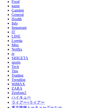
Food
game
Gaming
General
Health
Info
Instagram
IT
LINE
Loretta
Misc
Netflix
re
SHIGETA
sports
Tech
Tips
Trading
Trending
WiMAX
ZARA
Zenfone2
ハイキュー
ライアー×ライアー
東京喰種トーキョーグール:re