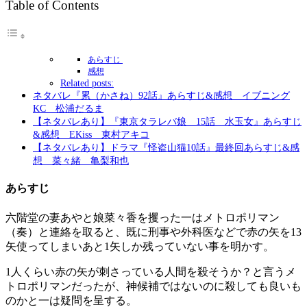
Table of Contents
あらすじ
感想
Related posts:
ネタバレ『累（かさね）92話』あらすじ&感想 イブニング
KC 松浦だるま
【ネタバレあり】『東京タラレバ娘 15話 水玉女』あらすじ
&感想 EKiss 東村アキコ
【ネタバレあり】ドラマ『怪盗山猫10話』最終回あらすじ&感
想 菜々緒 亀梨和也
あらすじ
六階堂の妻あやと娘菜々香を攫った一はメトロポリマン
（奏）と連絡を取ると、既に刑事や外科医などで赤の矢を13
矢使ってしまいあと1矢しか残っていない事を明かす。
1人くらい赤の矢が刺さっている人間を殺そうか？と言うメ
トロポリマンだったが、神候補ではないのに殺しても良いも
のかと一は疑問を呈する。