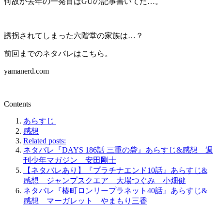
何故か去年の一発目はGUの記事書いてた…。
誘拐されてしまった六階堂の家族は…？
前回までのネタバレはこちら。
yamanerd.com
Contents
あらすじ
感想
Related posts:
ネタバレ『DAYS 186話 三重の砦』あらすじ&感想 週
刊少年マガジン 安田剛士
【ネタバレあり】『プラチナエンド10話』あらすじ&
感想 ジャンプスクエア 大場つぐみ 小畑健
ネタバレ『椿町ロンリープラネット40話』あらすじ&
感想 マーガレット やまもり三香