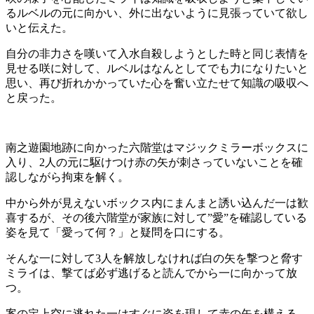
るルベルの元に向かい、外に出ないように見張っていて欲し
いと伝えた。
自分の非力さを嘆いて入水自殺しようとした時と同じ表情を
見せる咲に対して、ルベルはなんとしてでも力になりたいと
思い、再び折れかかっていた心を奮い立たせて知識の吸収へ
と戻った。
南之遊園地跡に向かった六階堂はマジックミラーボックスに
入り、2人の元に駆けつけ赤の矢が刺さっていないことを確
認しながら拘束を解く。
中から外が見えないボックス内にまんまと誘い込んだ一は歓
喜するが、その後六階堂が家族に対して”愛”を確認している
姿を見て「愛って何？」と疑問を口にする。
そんな一に対して3人を解放しなければ白の矢を撃つと脅す
ミライは、撃てば必ず逃げると読んでから一に向かって放
つ。
案の定上空に逃れた一はすぐに姿を現して赤の矢を構える