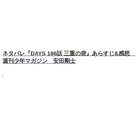
ネタバレ『DAYS 186話 三重の砦』あらすじ&感想
週刊少年マガジン 安田剛士