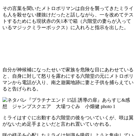
その言葉を聞いたメトロポリマンは自分を襲ってきたミライ
も人を殺せない腰抜けだったと話しながら、一を改めてテス
トするためにも現状赤の矢1本で箱（六階堂の妻らが入って
いるマジックミラーボックス）に入れろと指示を出した。
自分が神候補になったせいで家族を危険な目にあわせている
と、自身に対して怒りを露わにする六階堂の元にメトロポリ
マンから電話が入り、南之遊園地跡に妻と子供を捕らえてい
ると告げられる。
ミライはすぐに出動する六階堂の後をついていくが、咲は翼
がないため足手まといだと言われ置いていかれる。
咲の様子を心配したミライは知識を吸収しようと集中してい