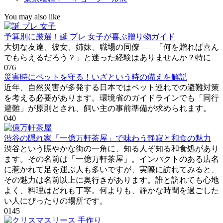
You may also like
予算別に厳選！誕 プレ 女子が喜ぶ贈り物ガイド
大切な友達、彼女、姉妹、職場の同僚――「何を贈れば喜ん
でもらえるだろう？」と迷った経験はありませんか？特に
0
76
災害時にペットを守る！いざという時の備えを解説
近年、自然災害が多発する日本ではペット連れでの避難対策
を考える必要があります。環境省のガイドラインでも「同行
避難」が原則とされ、飼い主の事前準備が求められます。
0
40
渋谷の隠れ家「一億万軒茶屋」で味わう静寂と和食の魅力
渋谷という賑やかな街の一角に、知る人ぞ知る和食処があり
ます。その名前は「一億万軒茶屋」。インパクトのある店名
に惹かれて足を運ぶ人も多いですが、実際に訪れてみると、
その魅力は名前以上に奥行きがあります。誰と訪れても心地
よく、料理はどれも丁寧。何よりも、静かな時間を過ごした
い人にぴったりの場所です。
0
145