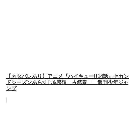
【ネタバレあり】アニメ『ハイキュー!!14話』セカン
ドシーズンあらすじ&感想 古舘春一 週刊少年ジャ
ンプ