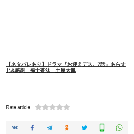
【ネタバレあり】ドラマ『お迎えデス。7話』あらす
じ&感想 福士蒼汰 土屋太鳳
Rate article