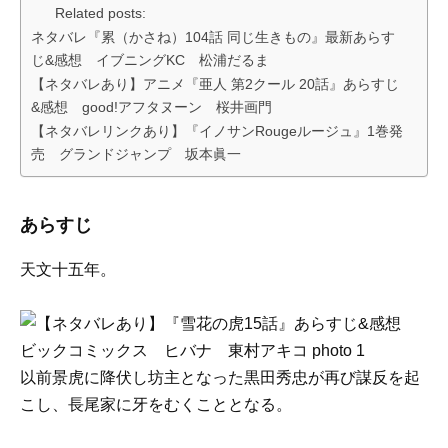
Related posts:
ネタバレ『累（かさね）104話 同じ生きもの』最新あらす
じ&感想 イブニングKC 松浦だるま
【ネタバレあり】アニメ『亜人 第2クール 20話』あらすじ
&感想 good!アフタヌーン 桜井画門
【ネタバレリンクあり】『イノサンRougeルージュ』1巻発
売 グランドジャンプ 坂本眞一
あらすじ
天文十五年。
以前景虎に降伏し坊主となった黒田秀忠が再び謀反を起
こし、長尾家に牙をむくこととなる。