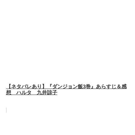
【ネタバレあり】『ダンジョン飯3巻』あらすじ＆感
想 ハルタ 九井諒子