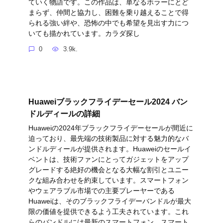
ていく物語です。この作品は、単なるホラーにとど
まらず、仲間と協力し、困難を乗り越えることで得
られる強い絆や、恐怖の中でも希望を見出す力につ
いても描かれています。カラダ探し
0
3.9k.
Huaweiブラックフライデーセール2024 バン
ドルディールの詳細
Huaweiの2024年ブラックフライデーセールが間近に
迫っており、最先端の技術製品に対する魅力的なバ
ンドルディールが提供されます。Huaweiのセールイ
ベントは、技術ファンにとってガジェットをアップ
グレードする絶好の機会となる大幅な割引とユニー
クな組み合わせを約束しています。スマートフォン
やウェアラブル市場での主要プレーヤーである
Huaweiは、そのブラックフライデーバンドルが最大
限の価値を提供できるよう工夫されています。これ
らのバンドルには最新のスマートフォン、スマート