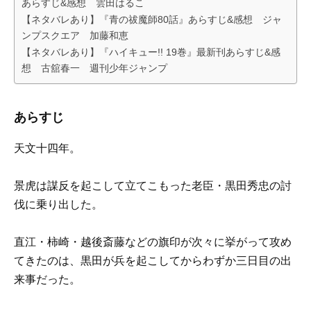
あらすじ&感想 雲田はるこ
【ネタバレあり】『青の祓魔師80話』あらすじ&感想 ジャ
ンプスクエア 加藤和恵
【ネタバレあり】『ハイキュー!! 19巻』最新刊あらすじ&感
想 古舘春一 週刊少年ジャンプ
あらすじ
天文十四年。
景虎は謀反を起こして立てこもった老臣・黒田秀忠の討
伐に乗り出した。
直江・柿崎・越後斎藤などの旗印が次々に挙がって攻め
てきたのは、黒田が兵を起こしてからわずか三日目の出
来事だった。