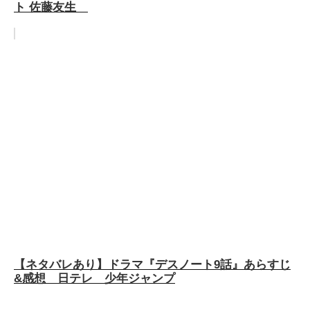
ト 佐藤友生
【ネタバレあり】ドラマ『デスノート9話』あらすじ
&感想 日テレ 少年ジャンプ