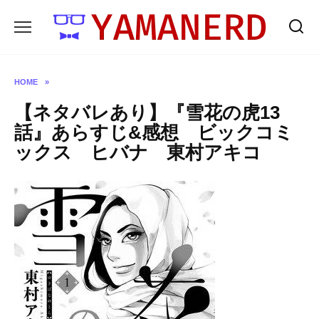
Skip
to
content
HOME
»
【ネタバレあり】『雪花の虎13
話』あらすじ&感想 ビックコミ
ックス ヒバナ 東村アキコ