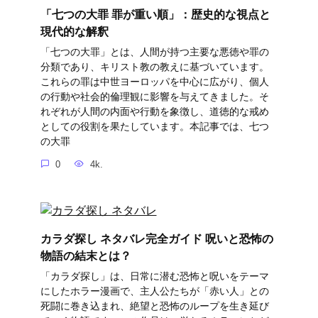
「七つの大罪 罪が重い順」：歴史的な視点と
現代的な解釈
「七つの大罪」とは、人間が持つ主要な悪徳や罪の
分類であり、キリスト教の教えに基づいています。
これらの罪は中世ヨーロッパを中心に広がり、個人
の行動や社会的倫理観に影響を与えてきました。そ
れぞれが人間の内面や行動を象徴し、道徳的な戒め
としての役割を果たしています。本記事では、七つ
の大罪
0
4k.
カラダ探し ネタバレ完全ガイド 呪いと恐怖の
物語の結末とは？
「カラダ探し」は、日常に潜む恐怖と呪いをテーマ
にしたホラー漫画で、主人公たちが「赤い人」との
死闘に巻き込まれ、絶望と恐怖のループを生き延び