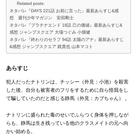
Related posts:
ネタバレ『DAYS 221話 お前に言った』最新あらすじ&感
想 週刊少年マガジン 安田剛士
ネタバレ『プラチナエンド 18話 己の価値』最新あらすじ&
感想 ジャンプスクエア 大場つぐみ 小畑健
ネタバレ『終わりのセラフ 94話 太陽のアナ』最新あらすじ
&感想 ジャンプスクエア 鏡貴也 山本マコト
あらすじ
犯人だったナトリンは、チッシー（外見：小池）を殺害
した後、自分も被害者のフリをするために自ら怪我をし
て騙していたのだと感じる静馬（外見：カブちゃん） 。
ナトリンに盛られた毒のせいでふらつく身体を押しなが
らも、静馬は生き残っている他のクラスメイトの元へ向
かい始める。