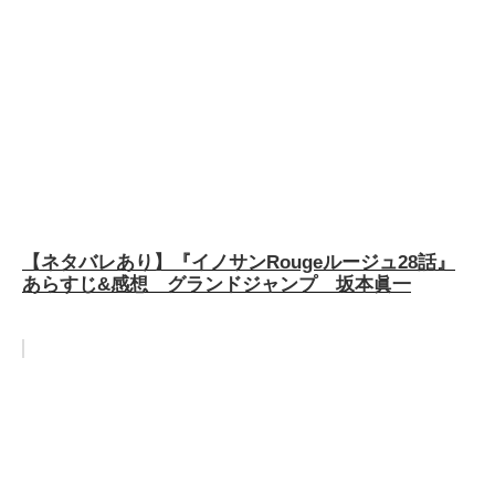
【ネタバレあり】『イノサンRougeルージュ28話』
あらすじ&感想 グランドジャンプ 坂本眞一