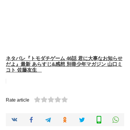
ネタバレ『トモダチゲーム 46話 君に大事なお知らせ
だよ』最新 あらすじ&感想 別冊少年マガジン 山口ミ
コト 佐藤友生
Rate article