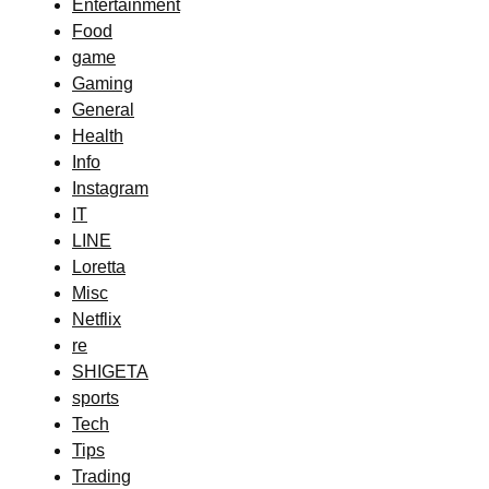
Entertainment
Food
game
Gaming
General
Health
Info
Instagram
IT
LINE
Loretta
Misc
Netflix
re
SHIGETA
sports
Tech
Tips
Trading