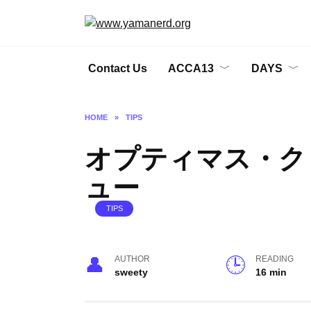
Skip
to
content
Contact Us
ACCA13
DAYS
HOME
»
TIPS
オプティマス・ク
ュー
TIPS
AUTHOR
READING
sweety
16 min