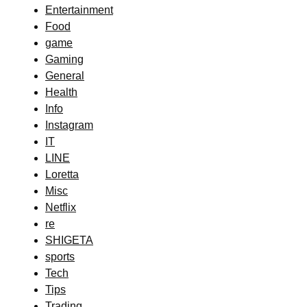
Entertainment
Food
game
Gaming
General
Health
Info
Instagram
IT
LINE
Loretta
Misc
Netflix
re
SHIGETA
sports
Tech
Tips
Trading