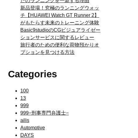
たのランニングを一新する理由
新品登場！究極のランニングウォッ
チ【HUAWEI Watch GT Runner 2】
がもたらす未来のトレーニング体験
Basic9studioのCGビジュアライゼー
ションサービスに関するレビュー
旅行者のための便利な荷物預かりオ
プションを見つける方法
Categories
100
13
999
999−刑事専門弁護士−
ailis
Automotive
DAYS