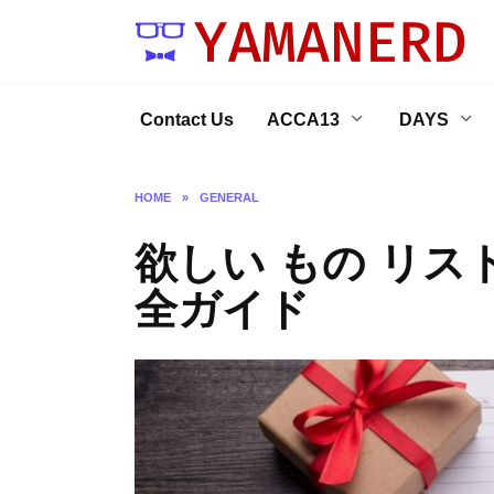
Skip
to
content
Contact Us
ACCA13
DAYS
HOME
»
GENERAL
欲しい もの リス
全ガイド