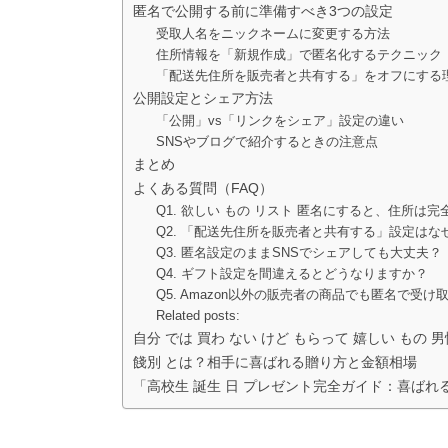
匿名で公開する前に準備すべき3つの設定
受取人名をニックネームに変更する方法
住所情報を「新規作成」で匿名化するテクニック
「配送先住所を販売者と共有する」をオフにする
公開設定とシェア方法
「公開」vs「リンクをシェア」設定の違い
SNSやブログで紹介するときの注意点
まとめ
よくある質問（FAQ）
Q1. 欲しい もの リスト 匿名にすると、住所は
Q2. 「配送先住所を販売者と共有する」設定はな
Q3. 匿名設定のままSNSでシェアしても大丈夫？
Q4. ギフト設定を間違えるとどうなりますか？
Q5. Amazon以外の販売者の商品でも匿名で受け
Related posts:
自分 では 買わ ない けど もらって 嬉しい もの
餞別 とは？相手に喜ばれる贈り方と金額相場
「高校生 誕生 日 プレゼント完全ガイド：喜ば