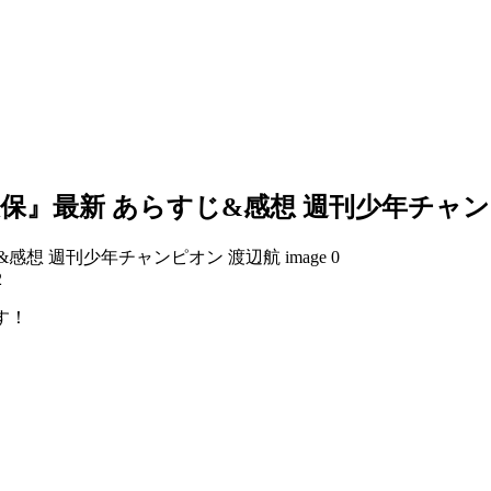
久保』最新 あらすじ&感想 週刊少年チャ
2
す！