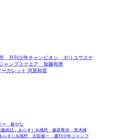
感想 月刊少年チャンピオン ホリユウスケ
 ジャンプスクエア 加藤和恵
マーガレット 河原和音
ジー 枢やな
話最終話』あらすじ&感想 藤原竜也 黒木瞳
ンあらすじ&感想 古舘春一 週刊少年ジャンプ