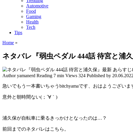
Trending
Automotive
Food
Gaming
Health
Tech
Tips
Home
»
ネタバレ『弱虫ペダル 444話 待宮と浦
Author
yamanerd
Reading
7 min
Views
324
Published by
20.06.202
急いでもう一本書いちゃうbitchyamaです、おはようございま
意外と朝時間ない(；´∀｀)
浦久保が自転車に乗るきっかけとなったのは…？
前回までのネタバレはこちら。