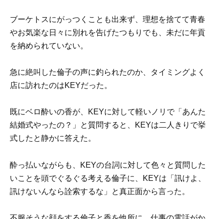
ブーケトスにがっつくことも出来ず、理想を捨てて青春
やお気楽な日々に別れを告げたつもりでも、未だに年貢
を納められていない。
急に絶叫した倫子の声に釣られたのか、タイミングよく
店に訪れたのはKEYだった。
既にベロ酔いの香が、KEYに対して軽いノリで「あんた
結婚式やったの？」と質問すると、KEYは二人きりで挙
式したと静かに答えた。
酔っ払いながらも、KEYの台詞に対して色々と質問した
いことを頭でぐるぐる考える倫子に、KEYは「訊けよ、
訊けないんなら詮索するな」と真正面から言った。
不服そうな顔をする倫子と香を他所に、仕事の電話がか