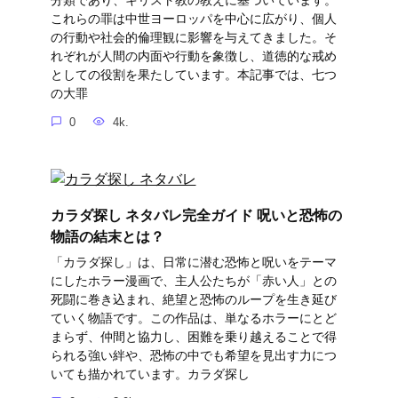
分類であり、キリスト教の教えに基づいています。
これらの罪は中世ヨーロッパを中心に広がり、個人
の行動や社会的倫理観に影響を与えてきました。そ
れぞれが人間の内面や行動を象徴し、道徳的な戒め
としての役割を果たしています。本記事では、七つ
の大罪
0
4k.
カラダ探し ネタバレ完全ガイド 呪いと恐怖の
物語の結末とは？
「カラダ探し」は、日常に潜む恐怖と呪いをテーマ
にしたホラー漫画で、主人公たちが「赤い人」との
死闘に巻き込まれ、絶望と恐怖のループを生き延び
ていく物語です。この作品は、単なるホラーにとど
まらず、仲間と協力し、困難を乗り越えることで得
られる強い絆や、恐怖の中でも希望を見出す力につ
いても描かれています。カラダ探し