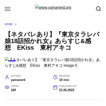
Skip
to
content
HOME
»
【ネタバレあり】『東京タラレバ
娘18話招かれ女』あらすじ&感
想 EKiss 東村アキコ
AUTHOR
READING
yamanerd
10 min
VIEWS
PUBLISHED BY
160
21.06.2022