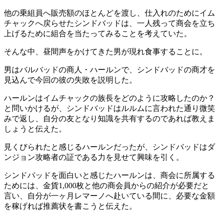
他の乗組員へ販売額のほとんどを渡し、仕入れのためにイム
チャックへ戻らせたシンドバッドは、一人残って商会を立ち
上げるために組合を当たってみることを考えていた。
そんな中、昼間声をかけてきた男が現れ食事することに。
男はバルバッドの商人・ハールンで、シンドバッドの商才を
見込んで今回の彼の失敗を説明した。
ハールンはイムチャックの族長をどのように攻略したのか？
と問いかけるが、シンドバッドはルルムに言われた通り微笑
みで返し、自分の友となり知識を共有するのであれば教えま
しょうと伝えた。
見くびられたと感じるハールンだったが、シンドバッドはダ
ンジョン攻略者の証である力を見せて興味を引く。
シンドバッドを面白いと感じたハールンは、商会に所属する
ためには、金貨1,000枚と他の商会員からの紹介が必要だと
言い、自分が一ヶ月レマーノへ赴いている間に、必要な金額
を稼げれば推薦状を書こうと伝えた。