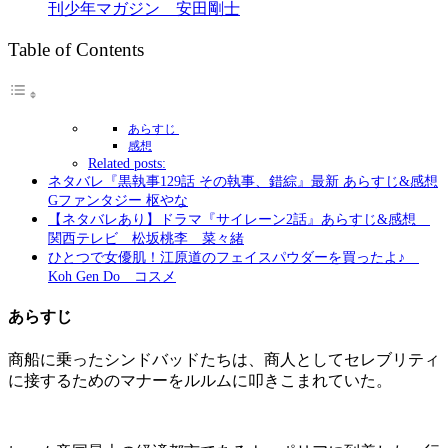
刊少年マガジン 安田剛士
Table of Contents
あらすじ
感想
Related posts:
ネタバレ『黒執事129話 その執事、錯綜』最新 あらすじ&感想
Gファンタジー 枢やな
【ネタバレあり】ドラマ『サイレーン2話』あらすじ&感想
関西テレビ 松坂桃李 菜々緒
ひとつで女優肌！江原道のフェイスパウダーを買ったよ♪
Koh Gen Do コスメ
あらすじ
商船に乗ったシンドバッドたちは、商人としてセレブリティ
に接するためのマナーをルルムに叩きこまれていた。