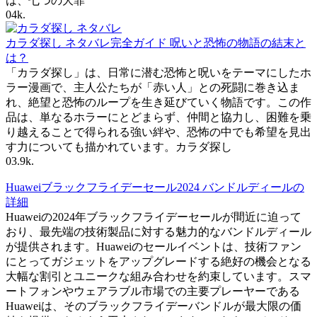
は、七つの大罪
0
4k.
カラダ探し ネタバレ完全ガイド 呪いと恐怖の物語の結末と
は？
「カラダ探し」は、日常に潜む恐怖と呪いをテーマにしたホ
ラー漫画で、主人公たちが「赤い人」との死闘に巻き込ま
れ、絶望と恐怖のループを生き延びていく物語です。この作
品は、単なるホラーにとどまらず、仲間と協力し、困難を乗
り越えることで得られる強い絆や、恐怖の中でも希望を見出
す力についても描かれています。カラダ探し
0
3.9k.
Huaweiブラックフライデーセール2024 バンドルディールの
詳細
Huaweiの2024年ブラックフライデーセールが間近に迫って
おり、最先端の技術製品に対する魅力的なバンドルディール
が提供されます。Huaweiのセールイベントは、技術ファン
にとってガジェットをアップグレードする絶好の機会となる
大幅な割引とユニークな組み合わせを約束しています。スマ
ートフォンやウェアラブル市場での主要プレーヤーである
Huaweiは、そのブラックフライデーバンドルが最大限の価