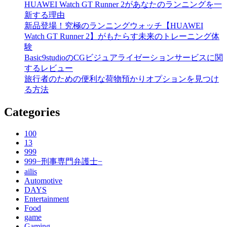
HUAWEI Watch GT Runner 2があなたのランニングを一
新する理由
新品登場！究極のランニングウォッチ【HUAWEI
Watch GT Runner 2】がもたらす未来のトレーニング体
験
Basic9studioのCGビジュアライゼーションサービスに関
するレビュー
旅行者のための便利な荷物預かりオプションを見つけ
る方法
Categories
100
13
999
999−刑事専門弁護士−
ailis
Automotive
DAYS
Entertainment
Food
game
Gaming