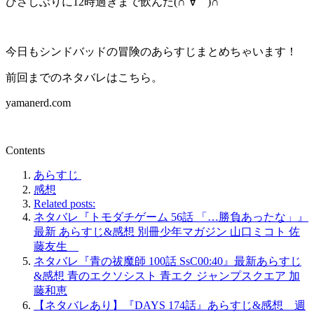
ひさしぶりに12時過ぎまで飲んだ(∩´∀｀)∩
今日もシンドバッドの冒険のあらすじまとめちゃいます！
前回までのネタバレはこちら。
yamanerd.com
Contents
あらすじ
感想
Related posts:
ネタバレ『トモダチゲーム 56話 「…勝負あったな」』
最新 あらすじ&感想 別冊少年マガジン 山口ミコト 佐
藤友生
ネタバレ『青の祓魔師 100話 SsC00:40』最新あらすじ
&感想 青のエクソシスト 青エク ジャンプスクエア 加
藤和恵
【ネタバレあり】『DAYS 174話』あらすじ&感想 週