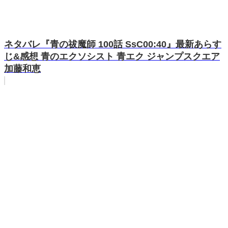
ネタバレ『青の祓魔師 100話 SsC00:40』最新あらす
じ&感想 青のエクソシスト 青エク ジャンプスクエア
加藤和恵