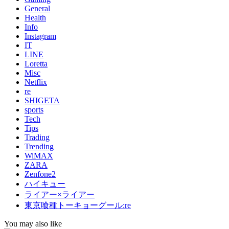
General
Health
Info
Instagram
IT
LINE
Loretta
Misc
Netflix
re
SHIGETA
sports
Tech
Tips
Trading
Trending
WiMAX
ZARA
Zenfone2
ハイキュー
ライアー×ライアー
東京喰種トーキョーグール:re
You may also like