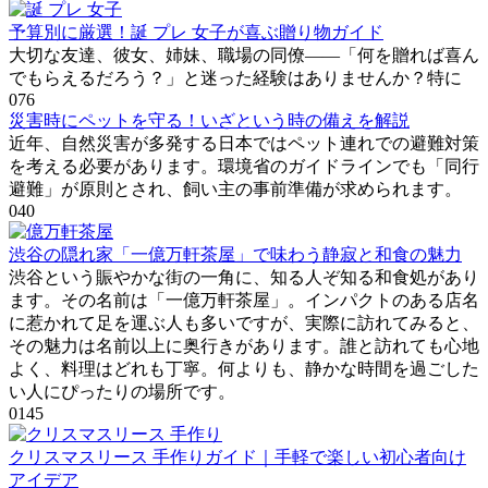
予算別に厳選！誕 プレ 女子が喜ぶ贈り物ガイド
大切な友達、彼女、姉妹、職場の同僚――「何を贈れば喜ん
でもらえるだろう？」と迷った経験はありませんか？特に
0
76
災害時にペットを守る！いざという時の備えを解説
近年、自然災害が多発する日本ではペット連れでの避難対策
を考える必要があります。環境省のガイドラインでも「同行
避難」が原則とされ、飼い主の事前準備が求められます。
0
40
渋谷の隠れ家「一億万軒茶屋」で味わう静寂と和食の魅力
渋谷という賑やかな街の一角に、知る人ぞ知る和食処があり
ます。その名前は「一億万軒茶屋」。インパクトのある店名
に惹かれて足を運ぶ人も多いですが、実際に訪れてみると、
その魅力は名前以上に奥行きがあります。誰と訪れても心地
よく、料理はどれも丁寧。何よりも、静かな時間を過ごした
い人にぴったりの場所です。
0
145
クリスマスリース 手作りガイド｜手軽で楽しい初心者向け
アイデア