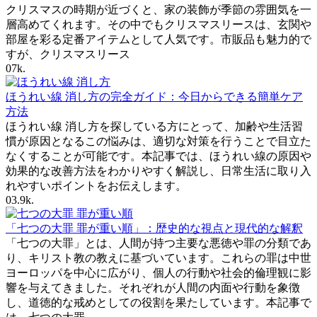
クリスマスの時期が近づくと、家の装飾が季節の雰囲気を一
層高めてくれます。その中でもクリスマスリースは、玄関や
部屋を彩る定番アイテムとして人気です。市販品も魅力的で
すが、クリスマスリース
0
7k.
ほうれい線 消し方の完全ガイド：今日からできる簡単ケア
方法
ほうれい線 消し方を探している方にとって、加齢や生活習
慣が原因となるこの悩みは、適切な対策を行うことで目立た
なくすることが可能です。本記事では、ほうれい線の原因や
効果的な改善方法をわかりやすく解説し、日常生活に取り入
れやすいポイントをお伝えします。
0
3.9k.
「七つの大罪 罪が重い順」：歴史的な視点と現代的な解釈
「七つの大罪」とは、人間が持つ主要な悪徳や罪の分類であ
り、キリスト教の教えに基づいています。これらの罪は中世
ヨーロッパを中心に広がり、個人の行動や社会的倫理観に影
響を与えてきました。それぞれが人間の内面や行動を象徴
し、道徳的な戒めとしての役割を果たしています。本記事で