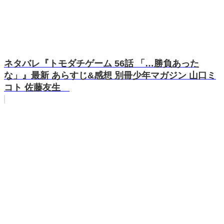
ネタバレ『トモダチゲーム 56話 「…勝負あった
な」』最新 あらすじ&感想 別冊少年マガジン 山口ミ
コト 佐藤友生