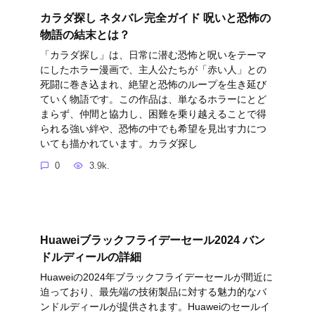
カラダ探し ネタバレ完全ガイド 呪いと恐怖の
物語の結末とは？
「カラダ探し」は、日常に潜む恐怖と呪いをテーマ
にしたホラー漫画で、主人公たちが「赤い人」との
死闘に巻き込まれ、絶望と恐怖のループを生き延び
ていく物語です。この作品は、単なるホラーにとど
まらず、仲間と協力し、困難を乗り越えることで得
られる強い絆や、恐怖の中でも希望を見出す力につ
いても描かれています。カラダ探し
0
3.9k.
Huaweiブラックフライデーセール2024 バン
ドルディールの詳細
Huaweiの2024年ブラックフライデーセールが間近に
迫っており、最先端の技術製品に対する魅力的なバ
ンドルディールが提供されます。Huaweiのセールイ