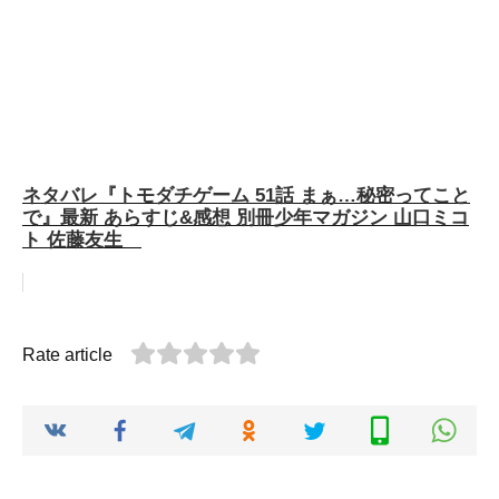
ネタバレ『トモダチゲーム 51話 まぁ…秘密ってこと
で』最新 あらすじ&感想 別冊少年マガジン 山口ミコ
ト 佐藤友生
Rate article