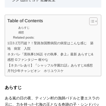
Table of Contents
あらすじ
感想
Related posts:
1日3.2万円超？！聖路加国際病院の病室はこんな感じ 築
地 病室 入院
ネタバレ『黒執事136話 その執事、参上』最新 あらすじ&
感想 Gファンタジー 枢やな
【ネタバレあり】『シャッフル学園21話』あらすじ&感想
月刊少年チャンピオン ホリユウスケ
あらすじ
ある嵐の日の夜、ティソン村の漁師バドルと妻エスラの
元に、力を持った七海の王となる奇跡の子・シンドバッ