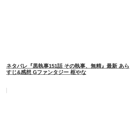
ネタバレ『黒執事151話 その執事、無精』最新 あら
すじ&感想 Gファンタジー 枢やな