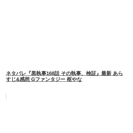
ネタバレ『黒執事168話 その執事、検証』最新 あら
すじ&感想 Gファンタジー 枢やな