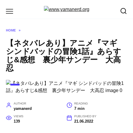
Skip
to
content
HOME
»
【ネタバレあり】アニメ『マギ
シンドバッドの冒険1話』あらす
じ&感想 裏少年サンデー 大高
忍
AUTHOR
READING
yamanerd
7 min
VIEWS
PUBLISHED BY
139
21.06.2022