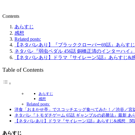
Contents
あらすじ
感想
Related posts:
【ネタバレあり】『ブラッククローバー69話』あらす
ネタバレ『弱虫ペダル 456話 銅橋正清のインターハイ
【ネタバレあり】ドラマ『サイレーン5話』あらすじ&
Table of Contents
あらすじ
感想
Related posts:
洋食「おまかせ亭」でスコッチエッグ食べてみた！／渋谷／宮
ネタバレ『トモダチゲーム 65話 ギャンブルの必勝法』最新 あ
【ネタバレあり】ドラマ『サイレーン1話』あらすじ&感想 関
あらすじ