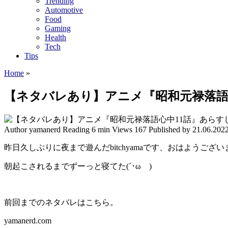
Trending
Automotive
Food
Gaming
Health
Tech
Tips
Home
»
【ネタバレあり】アニメ『昭和元禄落語
Author
yamanerd
Reading
6 min
Views
167
Published by
21.06.202
昨日久しぶりに夜まで遊んだbitchyamaです、おはようござい
朝起こされるまでずーっと寝てた(´･ωゞ)
前回までのネタバレはこちら。
yamanerd.com