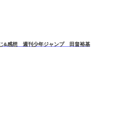
じ&感想 週刊少年ジャンプ 田畠裕基