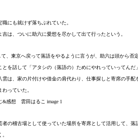
定職にも就けず落ちぶれていた。
よ吉は、ついに助六に愛想を尽かして出て行ったという。
をして、東京へ戻って落語をやるように言うが、助六は頭から否
ことを話して「アタシの（落語の）ためにやれっていってんだ
八雲は、家の片付けや借金の肩代わり、仕事探しと寄席の手配
まわっていた。
芸者の稽古場として使っていた場所を寄席として活用して、落
く。