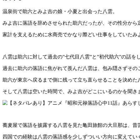
温泉街で助六とみよ吉の娘・小夏と出会った八雲。
みよ吉に落語を辞めさせられた助六だったが、その性分から
家計を支えるために水商売でかなり際どい仕事をしていたみ
八雲は助六に対して過去の”七代目八雲”と”初代助六”の話
過去に助六の落語に焦がれて羨んだ八雲は、包み隠さずその
助六が東京へ戻るまで側に残って立ち直らせることを決めた
そして八雲は空いた時間で、みよ吉がどこにいるのかを聞き
蕎麦屋で落語を披露する八雲を見た亀田旅館の大旦那は、昔
四国での経験は八雲の落語感を少しずついい方向に変えてい