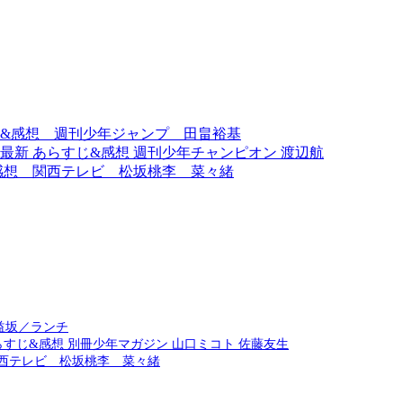
じ&感想 週刊少年ジャンプ 田畠裕基
』最新 あらすじ&感想 週刊少年チャンピオン 渡辺航
感想 関西テレビ 松坂桃李 菜々緒
益坂／ランチ
らすじ&感想 別冊少年マガジン 山口ミコト 佐藤友生
西テレビ 松坂桃李 菜々緒