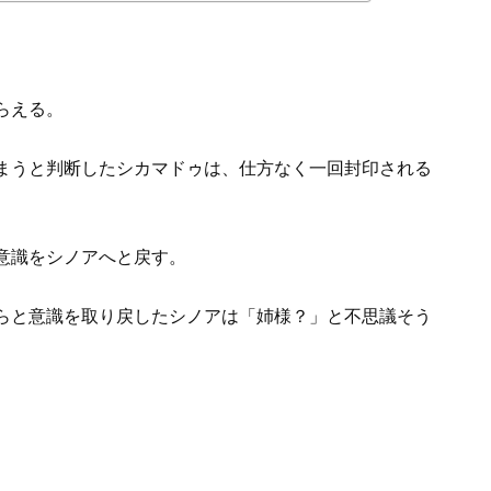
らえる。
まうと判断したシカマドゥは、仕方なく一回封印される
意識をシノアへと戻す。
らと意識を取り戻したシノアは「姉様？」と不思議そう