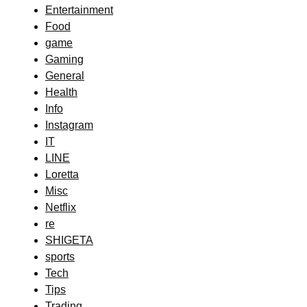
Entertainment
Food
game
Gaming
General
Health
Info
Instagram
IT
LINE
Loretta
Misc
Netflix
re
SHIGETA
sports
Tech
Tips
Trading