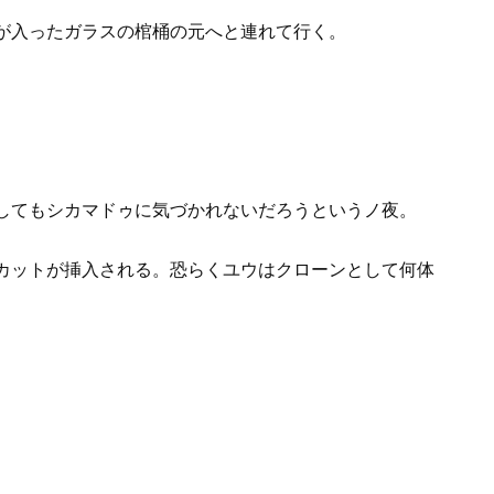
が入ったガラスの棺桶の元へと連れて行く。
。
してもシカマドゥに気づかれないだろうというノ夜。
カットが挿入される。恐らくユウはクローンとして何体