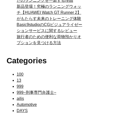
たのランニングを一新する理由
新品登場！究極のランニングウォッ
チ【HUAWEI Watch GT Runner 2】
がもたらす未来のトレーニング体験
Basic9studioのCGビジュアライゼー
ションサービスに関するレビュー
旅行者のための便利な荷物預かりオ
プションを見つける方法
Categories
100
13
999
999−刑事専門弁護士−
ailis
Automotive
DAYS