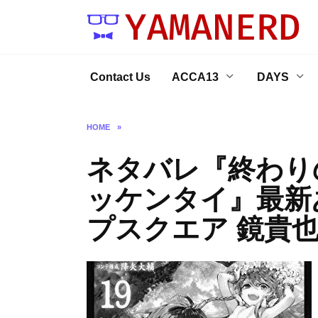
Skip
to
content
Contact Us
ACCA13
DAYS
HOME
»
ネタバレ『終わりの
ッケンタイ』最新
プスクエア 鏡貴也