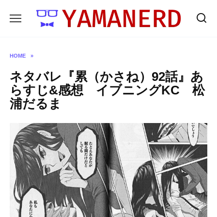
Skip
to
content
HOME
»
ネタバレ『累（かさね）92話』あ
らすじ&感想 イブニングKC 松
浦だるま