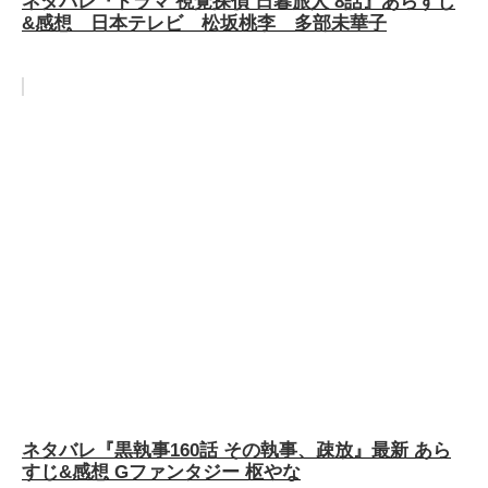
ネタバレ『ドラマ 視覚探偵 日暮旅人 8話』あらすじ
&感想 日本テレビ 松坂桃李 多部未華子
ネタバレ『黒執事160話 その執事、疎放』最新 あら
すじ&感想 Gファンタジー 枢やな