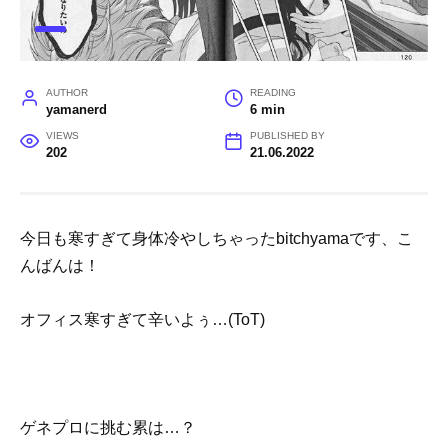
AUTHOR
READING
yamanerd
6 min
VIEWS
PUBLISHED BY
202
21.06.2022
今日も寒すぎて身体冷やしちゃったbitchyamaです、こ
んばんは！
オフィス寒すぎて辛いよぅ…(ToT)
ゲネプロに挑む累は…？