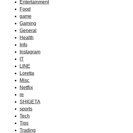
Entertainment
Food
game
Gaming
General
Health
Info
Instagram
IT
LINE
Loretta
Misc
Netflix
re
SHIGETA
sports
Tech
Tips
Trading