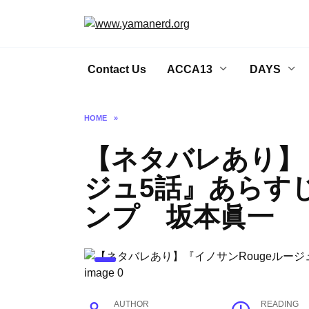
Skip
to
content
Contact Us
ACCA13
DAYS
HOME
»
【ネタバレあり】『
ジュ5話』あらす
ンプ 坂本眞一
AUTHOR
READING