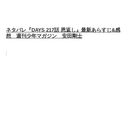
ネタバレ『DAYS 217話 恩返し』最新あらすじ&感
想 週刊少年マガジン 安田剛士