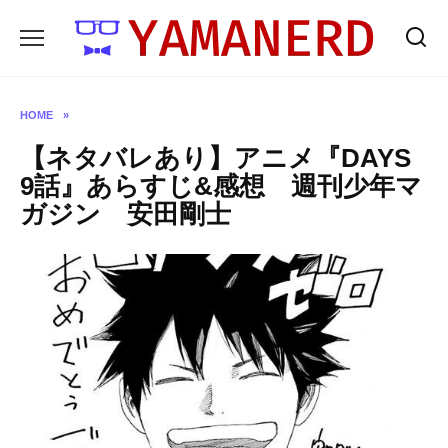
Skip
to
content
HOME
»
【ネタバレあり】アニメ『DAYS
9話』あらすじ&感想 週刊少年マ
ガジン 安田剛士