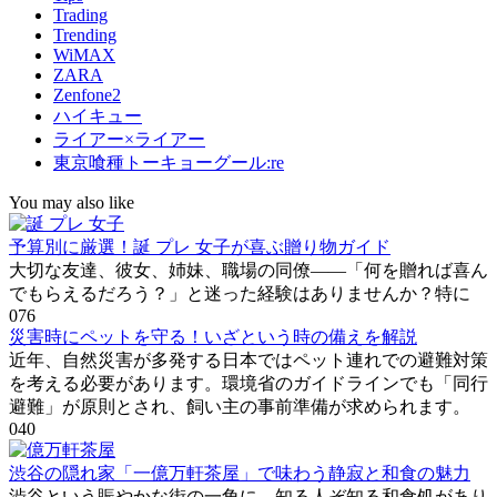
Trading
Trending
WiMAX
ZARA
Zenfone2
ハイキュー
ライアー×ライアー
東京喰種トーキョーグール:re
You may also like
予算別に厳選！誕 プレ 女子が喜ぶ贈り物ガイド
大切な友達、彼女、姉妹、職場の同僚――「何を贈れば喜ん
でもらえるだろう？」と迷った経験はありませんか？特に
0
76
災害時にペットを守る！いざという時の備えを解説
近年、自然災害が多発する日本ではペット連れでの避難対策
を考える必要があります。環境省のガイドラインでも「同行
避難」が原則とされ、飼い主の事前準備が求められます。
0
40
渋谷の隠れ家「一億万軒茶屋」で味わう静寂と和食の魅力
渋谷という賑やかな街の一角に、知る人ぞ知る和食処があり