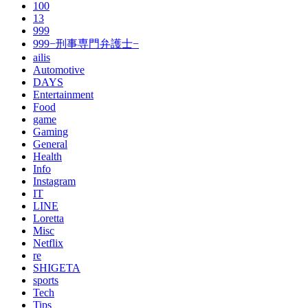
100
13
999
999−刑事専門弁護士−
ailis
Automotive
DAYS
Entertainment
Food
game
Gaming
General
Health
Info
Instagram
IT
LINE
Loretta
Misc
Netflix
re
SHIGETA
sports
Tech
Tips