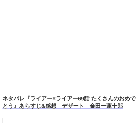
ネタバレ『ライアー×ライアー69話 たくさんのおめで
とう』あらすじ&感想 デザート 金田一蓮十郎