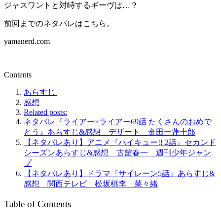
ジャスワントと対峙するギーヴは…？
前回までのネタバレはこちら。
yamanerd.com
Contents
あらすじ
感想
Related posts:
ネタバレ『ライアー×ライアー69話 たくさんのおめで
とう』あらすじ&感想 デザート 金田一蓮十郎
【ネタバレあり】アニメ『ハイキュー!! 2話』セカンド
シーズンあらすじ&感想 古舘春一 週刊少年ジャン
プ
【ネタバレあり】ドラマ『サイレーン5話』あらすじ&
感想 関西テレビ 松坂桃李 菜々緒
Table of Contents