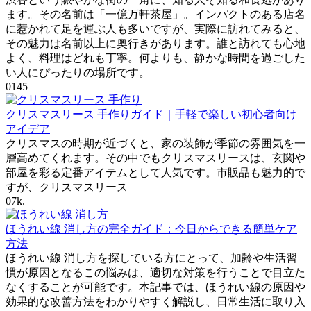
ます。その名前は「一億万軒茶屋」。インパクトのある店名
に惹かれて足を運ぶ人も多いですが、実際に訪れてみると、
その魅力は名前以上に奥行きがあります。誰と訪れても心地
よく、料理はどれも丁寧。何よりも、静かな時間を過ごした
い人にぴったりの場所です。
0
145
クリスマスリース 手作りガイド｜手軽で楽しい初心者向け
アイデア
クリスマスの時期が近づくと、家の装飾が季節の雰囲気を一
層高めてくれます。その中でもクリスマスリースは、玄関や
部屋を彩る定番アイテムとして人気です。市販品も魅力的で
すが、クリスマスリース
0
7k.
ほうれい線 消し方の完全ガイド：今日からできる簡単ケア
方法
ほうれい線 消し方を探している方にとって、加齢や生活習
慣が原因となるこの悩みは、適切な対策を行うことで目立た
なくすることが可能です。本記事では、ほうれい線の原因や
効果的な改善方法をわかりやすく解説し、日常生活に取り入