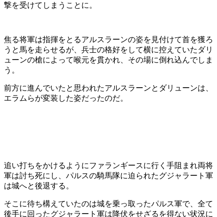
撃を受けてしまうことに。
焦る将軍は指揮をとるアルスラーンの姿を見付けて首を獲ろ
うと馬を走らせるが、兵士の格好をして横に控えていたダリ
ューンの槍によって喉元を貫かれ、その場に倒れ込んでしま
う。
前方に進んでいたと思われたアルスラーンとダリューンは、
エラムらが変装した姿だったのだ。
追い打ちをかけるようにファランギースに行く手阻まれ両将
軍は討ち死にし、パルスの騎馬隊に迫られたグジャラート軍
は城へと後退する。
そこに待ち構えていたのは城を乗っ取ったパルス軍で、全て
後手に回ったグジャラート軍は降伏をせざるを得ない状況に