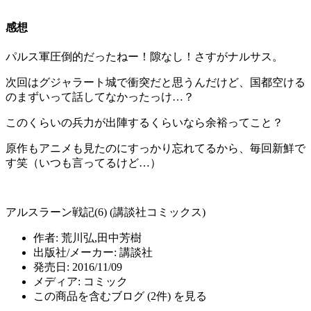
感想
パルス軍圧倒的だったねー！隙なし！さすがナルサス。
次回はグジャラート城で衝突だと思うんだけど、国都空ける
のまずいって話してなかったっけ…？
このくらいの兵力が出陣するくらいなら余裕ってこと？
原作もアニメも見たのにすっかり忘れてるから、毎回新鮮で
す笑（いつも言ってるけど…）
アルスラーン戦記(6) (講談社コミックス)
作者:
荒川弘,田中芳樹
出版社/メーカー:
講談社
発売日:
2016/11/09
メディア:
コミック
この商品を含むブログ (2件) を見る