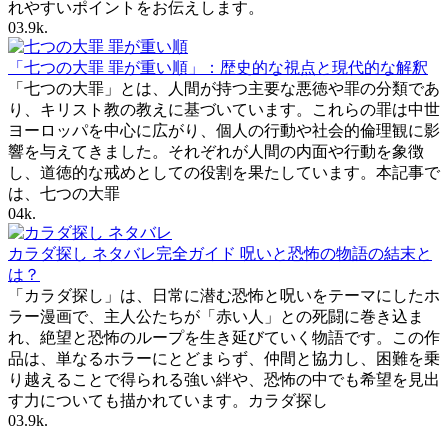
れやすいポイントをお伝えします。
0
3.9k.
「七つの大罪 罪が重い順」：歴史的な視点と現代的な解釈
「七つの大罪」とは、人間が持つ主要な悪徳や罪の分類であ
り、キリスト教の教えに基づいています。これらの罪は中世
ヨーロッパを中心に広がり、個人の行動や社会的倫理観に影
響を与えてきました。それぞれが人間の内面や行動を象徴
し、道徳的な戒めとしての役割を果たしています。本記事で
は、七つの大罪
0
4k.
カラダ探し ネタバレ完全ガイド 呪いと恐怖の物語の結末と
は？
「カラダ探し」は、日常に潜む恐怖と呪いをテーマにしたホ
ラー漫画で、主人公たちが「赤い人」との死闘に巻き込ま
れ、絶望と恐怖のループを生き延びていく物語です。この作
品は、単なるホラーにとどまらず、仲間と協力し、困難を乗
り越えることで得られる強い絆や、恐怖の中でも希望を見出
す力についても描かれています。カラダ探し
0
3.9k.