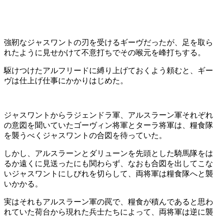
強靭なジャスワントの刃を受けるギーヴだったが、足を取ら
れたように見せかけて不意打ちでその喉元を峰打ちする。
駆けつけたアルフリードに縛り上げておくよう頼むと、ギー
ヴは仕上げ仕事にかかりはじめた。
ジャスワントからラジェンドラ軍、アルスラーン軍それぞれ
の意図を聞いていたゴーヴィン将軍とターラ将軍は、糧食隊
を襲うべくジャスワントの合図を待っていた。
しかし、アルスラーンとダリューンを先頭とした騎馬隊をは
るか遠くに見送ったにも関わらず、なおも合図を出してこな
いジャスワントにしびれを切らして、両将軍は糧食隊へと襲
いかかる。
実はそれもアルスラーン軍の罠で、糧食が積んであると思わ
れていた荷台から現れた兵士たちによって、両将軍は逆に襲