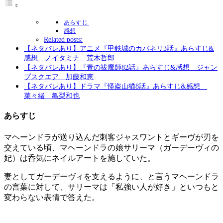
あらすじ
感想
Related posts:
【ネタバレあり】アニメ『甲鉄城のカバネリ3話』あらすじ&
感想 ノイタミナ 荒木哲郎
【ネタバレあり】『青の祓魔師82話』あらすじ&感想 ジャン
プスクエア 加藤和恵
【ネタバレあり】ドラマ『怪盗山猫8話』あらすじ&感想
菜々緒 亀梨和也
あらすじ
マヘーンドラが送り込んだ刺客ジャスワントとギーヴが刃を
交えている頃、マヘーンドラの娘サリーマ（ガーデーヴィの
妃）は呑気にネイルアートを施していた。
妻としてガーデーヴィを支えるように、と言うマヘーンドラ
の言葉に対して、サリーマは「私強い人が好き」といつもと
変わらない表情で答えた。