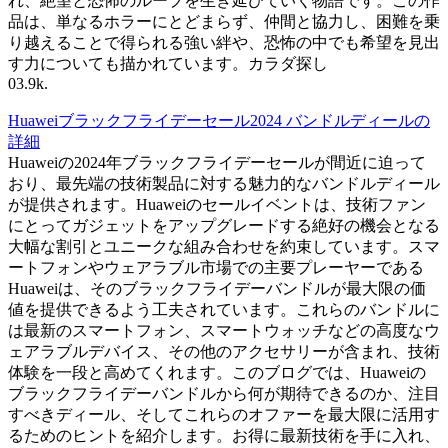
れ、絶望と恐怖のループを生き延びていく物語です。この作
品は、単なるホラーにとどまらず、仲間と協力し、困難を乗
り越えることで得られる強い絆や、恐怖の中でも希望を見出
す力についても描かれています。カラダ探し
0
3.9k.
Huaweiブラックフライデーセール2024 バンドルディールの
詳細
Huaweiの2024年ブラックフライデーセールが間近に迫って
おり、最先端の技術製品に対する魅力的なバンドルディール
が提供されます。Huaweiのセールイベントは、技術ファン
にとってガジェットをアップグレードする絶好の機会となる
大幅な割引とユニークな組み合わせを約束しています。スマ
ートフォンやウェアラブル市場での主要プレーヤーである
Huaweiは、そのブラックフライデーバンドルが最大限の価
値を提供できるよう工夫されています。これらのバンドルに
は最新のスマートフォン、スマートウォッチなどの高度なウ
ェアラブルデバイス、その他のアクセサリーが含まれ、技術
体験を一段と高めてくれます。このブログでは、Huaweiの
ブラックフライデーバンドルから何が期待できるのか、注目
すべきディール、そしてこれらのオファーを最大限に活用す
るためのヒントを紹介します。お得に最新技術を手に入れ、