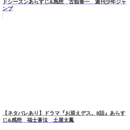
ドシーズンあらすじ&感想 古舘春一 週刊少年ジャ
ンプ
【ネタバレあり】ドラマ『お迎えデス。8話』あらす
じ&感想 福士蒼汰 土屋太鳳