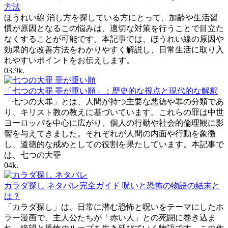
方法
ほうれい線 消し方を探している方にとって、加齢や生活習
慣が原因となるこの悩みは、適切な対策を行うことで目立た
なくすることが可能です。本記事では、ほうれい線の原因や
効果的な改善方法をわかりやすく解説し、日常生活に取り入
れやすいポイントをお伝えします。
0
3.9k.
「七つの大罪 罪が重い順」：歴史的な視点と現代的な解釈
「七つの大罪」とは、人間が持つ主要な悪徳や罪の分類であ
り、キリスト教の教えに基づいています。これらの罪は中世
ヨーロッパを中心に広がり、個人の行動や社会的倫理観に影
響を与えてきました。それぞれが人間の内面や行動を象徴
し、道徳的な戒めとしての役割を果たしています。本記事で
は、七つの大罪
0
4k.
カラダ探し ネタバレ完全ガイド 呪いと恐怖の物語の結末と
は？
「カラダ探し」は、日常に潜む恐怖と呪いをテーマにしたホ
ラー漫画で、主人公たちが「赤い人」との死闘に巻き込ま