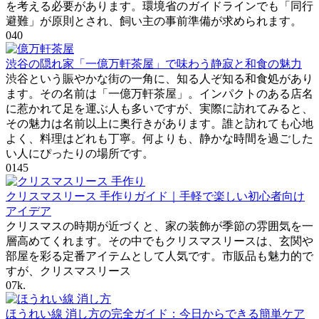
を考える必要があります。環境省のガイドラインでも「同行
避難」が原則とされ、飼い主の事前準備が求められます。
0
40
渋谷の隠れ家「一億万軒茶屋」で味わう静寂と和食の魅力
渋谷という賑やかな街の一角に、知る人ぞ知る和食処があり
ます。その名前は「一億万軒茶屋」。インパクトのある店名
に惹かれて足を運ぶ人も多いですが、実際に訪れてみると、
その魅力は名前以上に奥行きがあります。誰と訪れても心地
よく、料理はどれも丁寧。何よりも、静かな時間を過ごした
い人にぴったりの場所です。
0
145
クリスマスリース 手作りガイド｜手軽で楽しい初心者向け
アイデア
クリスマスの時期が近づくと、家の装飾が季節の雰囲気を一
層高めてくれます。その中でもクリスマスリースは、玄関や
部屋を彩る定番アイテムとして人気です。市販品も魅力的で
すが、クリスマスリース
0
7k.
ほうれい線 消し方の完全ガイド：今日からできる簡単ケア