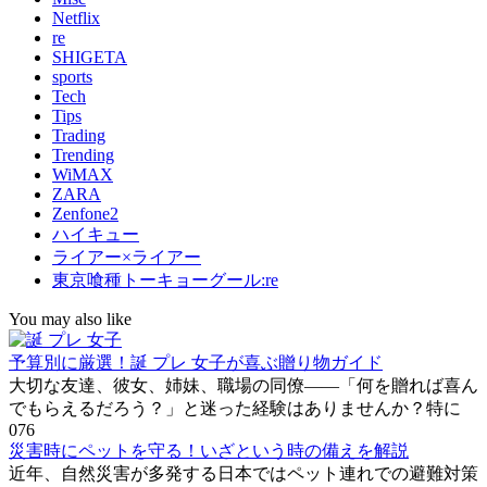
Netflix
re
SHIGETA
sports
Tech
Tips
Trading
Trending
WiMAX
ZARA
Zenfone2
ハイキュー
ライアー×ライアー
東京喰種トーキョーグール:re
You may also like
予算別に厳選！誕 プレ 女子が喜ぶ贈り物ガイド
大切な友達、彼女、姉妹、職場の同僚――「何を贈れば喜ん
でもらえるだろう？」と迷った経験はありませんか？特に
0
76
災害時にペットを守る！いざという時の備えを解説
近年、自然災害が多発する日本ではペット連れでの避難対策