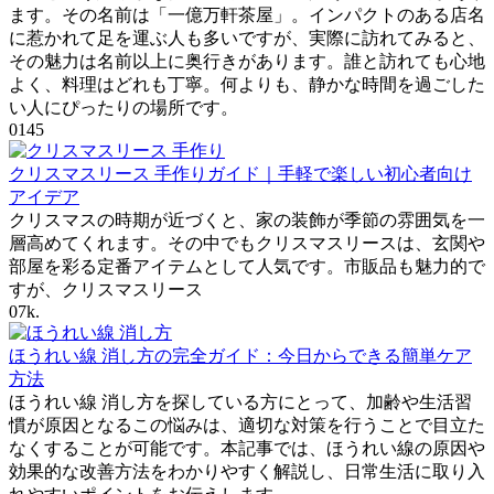
ます。その名前は「一億万軒茶屋」。インパクトのある店名
に惹かれて足を運ぶ人も多いですが、実際に訪れてみると、
その魅力は名前以上に奥行きがあります。誰と訪れても心地
よく、料理はどれも丁寧。何よりも、静かな時間を過ごした
い人にぴったりの場所です。
0
145
クリスマスリース 手作りガイド｜手軽で楽しい初心者向け
アイデア
クリスマスの時期が近づくと、家の装飾が季節の雰囲気を一
層高めてくれます。その中でもクリスマスリースは、玄関や
部屋を彩る定番アイテムとして人気です。市販品も魅力的で
すが、クリスマスリース
0
7k.
ほうれい線 消し方の完全ガイド：今日からできる簡単ケア
方法
ほうれい線 消し方を探している方にとって、加齢や生活習
慣が原因となるこの悩みは、適切な対策を行うことで目立た
なくすることが可能です。本記事では、ほうれい線の原因や
効果的な改善方法をわかりやすく解説し、日常生活に取り入