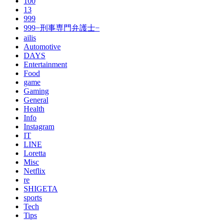
100
13
999
999−刑事専門弁護士−
ailis
Automotive
DAYS
Entertainment
Food
game
Gaming
General
Health
Info
Instagram
IT
LINE
Loretta
Misc
Netflix
re
SHIGETA
sports
Tech
Tips