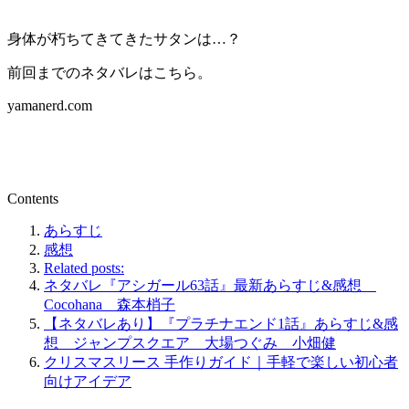
身体が朽ちてきてきたサタンは…？
前回までのネタバレはこちら。
yamanerd.com
Contents
あらすじ
感想
Related posts:
ネタバレ『アシガール63話』最新あらすじ&感想
Cocohana 森本梢子
【ネタバレあり】『プラチナエンド1話』あらすじ&感
想 ジャンプスクエア 大場つぐみ 小畑健
クリスマスリース 手作りガイド｜手軽で楽しい初心者
向けアイデア