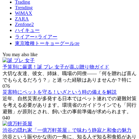
Trading
Trending
WiMAX
ZARA
Zenfone2
ハイキュー
ライアー×ライアー
東京喰種トーキョーグール:re
You may also like
予算別に厳選！誕 プレ 女子が喜ぶ贈り物ガイド
大切な友達、彼女、姉妹、職場の同僚――「何を贈れば喜ん
でもらえるだろう？」と迷った経験はありませんか？特に
0
76
災害時にペットを守る！いざという時の備えを解説
近年、自然災害が多発する日本ではペット連れでの避難対策
を考える必要があります。環境省のガイドラインでも「同行
避難」が原則とされ、飼い主の事前準備が求められます。
0
40
渋谷の隠れ家「一億万軒茶屋」で味わう静寂と和食の魅力
渋谷という賑やかな街の一角に、知る人ぞ知る和食処があり