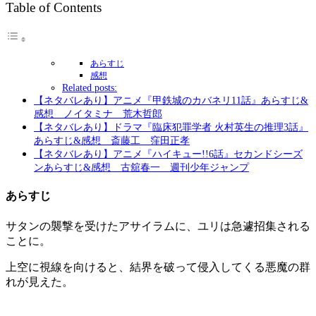
Table of Contents
あらすじ
感想
Related posts:
【ネタバレあり】アニメ『甲鉄城のカバネリ11話』あらすじ&
感想 ノイタミナ 荒木哲郎
【ネタバレあり】ドラマ『臨床犯罪学者 火村英生の推理3話』
あらすじ&感想 斎藤工 窪田正孝
【ネタバレあり】アニメ『ハイキュー!!6話』セカンドシーズ
ンあらすじ&感想 古舘春一 週刊少年ジャンプ
あらすじ
サタンの襲撃を受けたアサイラムに、ユリは急遽招集される
ことに。
上空に視線を向けると、結界を破って侵入してくる悪魔の群
れが見えた。