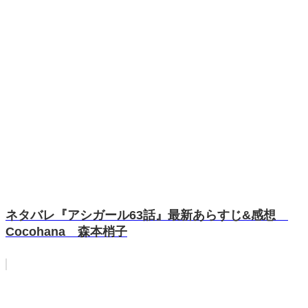
ネタバレ『アシガール63話』最新あらすじ&感想
Cocohana 森本梢子