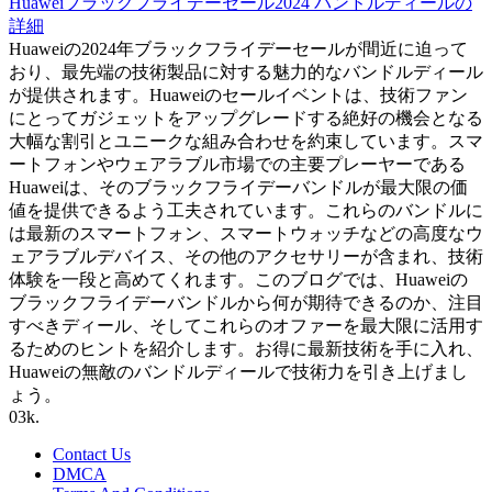
Huaweiブラックフライデーセール2024 バンドルディールの
詳細
Huaweiの2024年ブラックフライデーセールが間近に迫って
おり、最先端の技術製品に対する魅力的なバンドルディール
が提供されます。Huaweiのセールイベントは、技術ファン
にとってガジェットをアップグレードする絶好の機会となる
大幅な割引とユニークな組み合わせを約束しています。スマ
ートフォンやウェアラブル市場での主要プレーヤーである
Huaweiは、そのブラックフライデーバンドルが最大限の価
値を提供できるよう工夫されています。これらのバンドルに
は最新のスマートフォン、スマートウォッチなどの高度なウ
ェアラブルデバイス、その他のアクセサリーが含まれ、技術
体験を一段と高めてくれます。このブログでは、Huaweiの
ブラックフライデーバンドルから何が期待できるのか、注目
すべきディール、そしてこれらのオファーを最大限に活用す
るためのヒントを紹介します。お得に最新技術を手に入れ、
Huaweiの無敵のバンドルディールで技術力を引き上げまし
ょう。
0
3k.
Contact Us
DMCA