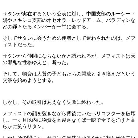
サタンが実在するという公表に対し、中国支部のルーシー・
陽やメキシコ支部のオセオラ・レッドアーム、パラディンな
どの錚々たるメンバーが一堂に会する。
そしてサタンに会うための使者として遣わされたのは、メフ
ィストだった。
サタンから仲間にならないかと誘われるが、メフィストは天
の邪鬼な性格ゆえと、断った。
そして、物資は人質の子どもたちの開放と引き換えだという
交渉を始めようとする。
しかし、その取引はあえなく失敗に終わった。
メフィストの顔を裂きながら背後にいたヘリコプターを破壊
し、一ヶ月以内に物資を寄越さなくば一瞬で全てを消すと高
らかに笑うサタン。
しかしその間にも、サタンの身体はゆるやかに朽ち始めてい