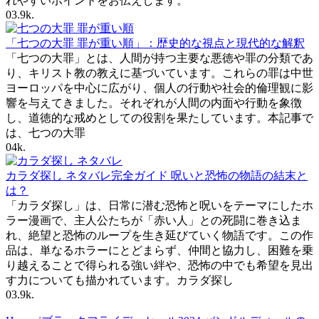
れやすいポイントをお伝えします。
0
3.9k.
「七つの大罪 罪が重い順」：歴史的な視点と現代的な解釈
「七つの大罪」とは、人間が持つ主要な悪徳や罪の分類であ
り、キリスト教の教えに基づいています。これらの罪は中世
ヨーロッパを中心に広がり、個人の行動や社会的倫理観に影
響を与えてきました。それぞれが人間の内面や行動を象徴
し、道徳的な戒めとしての役割を果たしています。本記事で
は、七つの大罪
0
4k.
カラダ探し ネタバレ完全ガイド 呪いと恐怖の物語の結末と
は？
「カラダ探し」は、日常に潜む恐怖と呪いをテーマにしたホ
ラー漫画で、主人公たちが「赤い人」との死闘に巻き込ま
れ、絶望と恐怖のループを生き延びていく物語です。この作
品は、単なるホラーにとどまらず、仲間と協力し、困難を乗
り越えることで得られる強い絆や、恐怖の中でも希望を見出
す力についても描かれています。カラダ探し
0
3.9k.