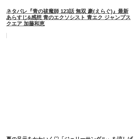
ネタバレ『青の祓魔師 123話 無双 豪(えらぐ)』最新
あらすじ&感想 青のエクソシスト 青エク ジャンプス
クエア 加藤和恵
夏の足元をかわいく♡「ジェリーサンダル」を涼しげ