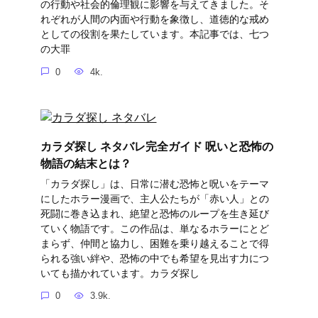
の行動や社会的倫理観に影響を与えてきました。そ
れぞれが人間の内面や行動を象徴し、道徳的な戒め
としての役割を果たしています。本記事では、七つ
の大罪
0
4k.
カラダ探し ネタバレ完全ガイド 呪いと恐怖の
物語の結末とは？
「カラダ探し」は、日常に潜む恐怖と呪いをテーマ
にしたホラー漫画で、主人公たちが「赤い人」との
死闘に巻き込まれ、絶望と恐怖のループを生き延び
ていく物語です。この作品は、単なるホラーにとど
まらず、仲間と協力し、困難を乗り越えることで得
られる強い絆や、恐怖の中でも希望を見出す力につ
いても描かれています。カラダ探し
0
3.9k.