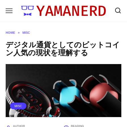
Skip
to
content
HOME
»
MISC
デジタル通貨としてのビットコイ
ン人気の現状を理解する
MISC
AUTHOR
READING