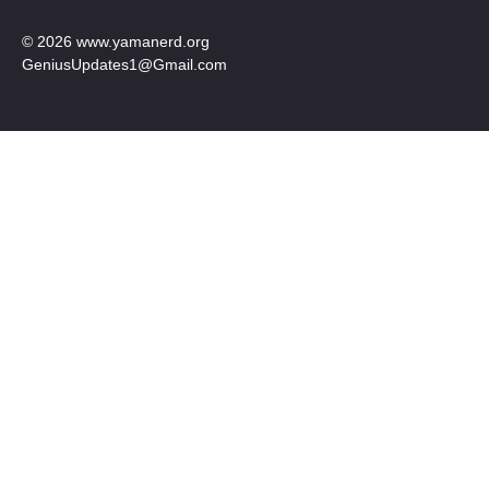
© 2026 www.yamanerd.org
GeniusUpdates1@Gmail.com